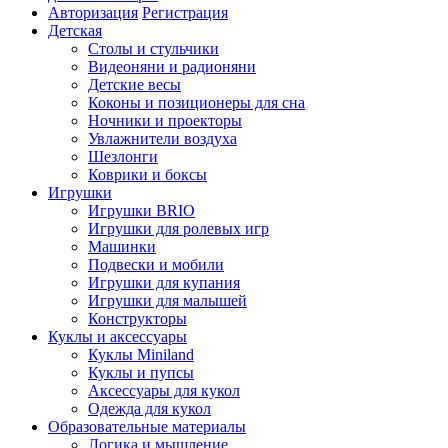
Авторизация
Регистрация
Детская
Cтолы и стульчики
Видеоняни и радионяни
Детские весы
Коконы и позиционеры для сна
Ночники и проекторы
Увлажнители воздуха
Шезлонги
Коврики и боксы
Игрушки
Игрушки BRIO
Игрушки для ролевых игр
Машинки
Подвески и мобили
Игрушки для купания
Игрушки для малышей
Конструкторы
Куклы и аксессуары
Куклы Miniland
Куклы и пупсы
Аксессуары для кукол
Одежда для кукол
Образовательные материалы
Логика и мышление