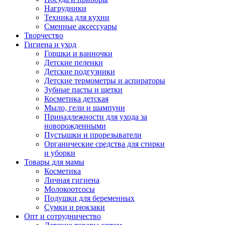
Нагрудники
Техника для кухни
Сменные аксессуары
Творчество
Гигиена и уход
Горшки и ванночки
Детские пеленки
Детские подгузники
Детские термометры и аспираторы
Зубные пасты и щетки
Косметика детская
Мыло, гели и шампуни
Принадлежности для ухода за
новорожденными
Пустышки и прорезыватели
Органические средства для стирки
и уборки
Товары для мамы
Косметика
Личная гигиена
Молокоотсосы
Подушки для беременных
Сумки и рюкзаки
Опт и сотрудничество