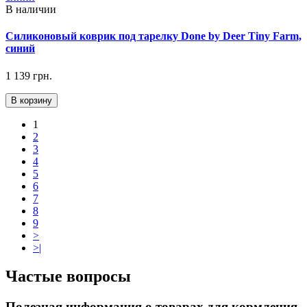
В наличии
Силиконовый коврик под тарелку Done by Deer Tiny Farm,
синий
1 139 грн.
В корзину
1
2
3
4
5
6
7
8
9
>
>|
Частые вопросы
Полезная информация о товарах для кормления