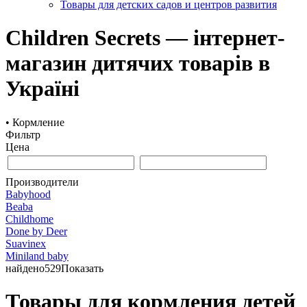
Товары для детских садов и центров развития
Children Secrets — інтернет-
магазин дитячих товарів в
Україні
•
Кормление
Фильтр
Цена
Производители
Babyhood
Beaba
Childhome
Done by Deer
Suavinex
Miniland baby
найдено
529
Показать
Товары для кормления детей