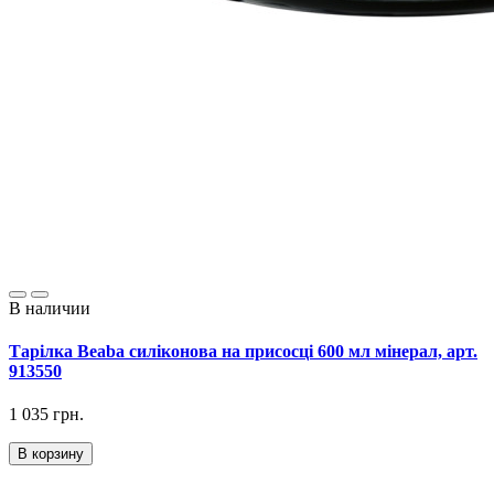
В наличии
Тарілка Beaba силіконова на присосці 600 мл мінерал, арт.
913550
1 035 грн.
В корзину