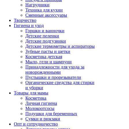
Нагрудники
Техника для кухни
Сменные аксессуары
Творчество
Гигиена и уход
Горшки и ванночки
Детские пеленки
Детские подгузники
Детские термометры и аспираторы
Зубные пасты и щетки
Косметика детская
Мыло, гели и шампуни
Принадлежности для ухода за
новорожденными
Пустышки и прорезыватели
Органические средства для стирки
и уборки
Товары для мамы
Косметика
Личная гигиена
Молокоотсосы
Подушки для беременных
Сумки и рюкзаки
Опт и сотрудничество