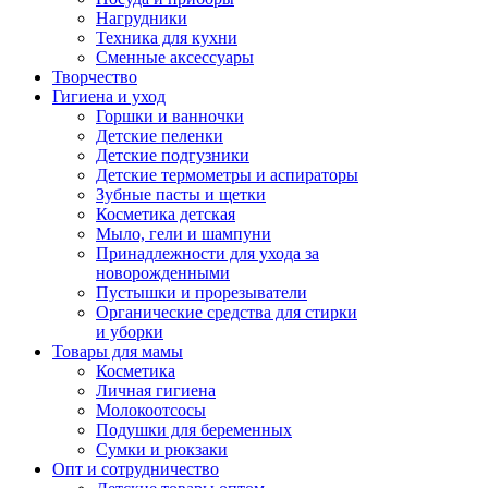
Нагрудники
Техника для кухни
Сменные аксессуары
Творчество
Гигиена и уход
Горшки и ванночки
Детские пеленки
Детские подгузники
Детские термометры и аспираторы
Зубные пасты и щетки
Косметика детская
Мыло, гели и шампуни
Принадлежности для ухода за
новорожденными
Пустышки и прорезыватели
Органические средства для стирки
и уборки
Товары для мамы
Косметика
Личная гигиена
Молокоотсосы
Подушки для беременных
Сумки и рюкзаки
Опт и сотрудничество