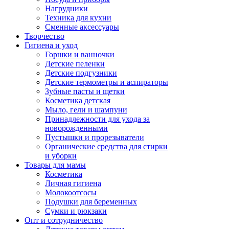
Нагрудники
Техника для кухни
Сменные аксессуары
Творчество
Гигиена и уход
Горшки и ванночки
Детские пеленки
Детские подгузники
Детские термометры и аспираторы
Зубные пасты и щетки
Косметика детская
Мыло, гели и шампуни
Принадлежности для ухода за
новорожденными
Пустышки и прорезыватели
Органические средства для стирки
и уборки
Товары для мамы
Косметика
Личная гигиена
Молокоотсосы
Подушки для беременных
Сумки и рюкзаки
Опт и сотрудничество