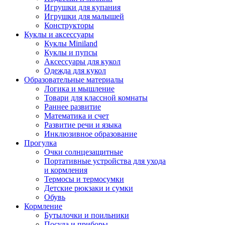
Игрушки для купания
Игрушки для малышей
Конструкторы
Куклы и аксессуары
Куклы Miniland
Куклы и пупсы
Аксессуары для кукол
Одежда для кукол
Образовательные материалы
Логика и мышление
Товари для классной комнаты
Раннее развитие
Математика и счет
Развитие речи и языка
Инклюзивное образование
Прогулка
Очки солнцезащитные
Портативные устройства для ухода
и кормления
Термосы и термосумки
Детские рюкзаки и сумки
Обувь
Кормление
Бутылочки и поильники
Посуда и приборы