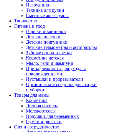
Нагрудники
Техника для кухни
Сменные аксессуары
Творчество
Гигиена и уход
Горшки и ванночки
Детские пеленки
Детские подгузники
Детские термометры и аспираторы
Зубные пасты и щетки
Косметика детская
Мыло, гели и шампуни
Принадлежности для ухода за
новорожденными
Пустышки и прорезыватели
Органические средства для стирки
и уборки
Товары для мамы
Косметика
Личная гигиена
Молокоотсосы
Подушки для беременных
Сумки и рюкзаки
Опт и сотрудничество