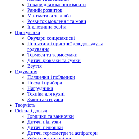
Товари для класної кімнати
Ранній розвиток
Математика та лічба
Розвиток мовлення та мови
Інклюзивна освіта
Прогулянка
Окуляри сонцезахисні
Портативні пристрої для догляду та
годування
Термоси та термосумки
Дитячі рюкзаки та сумки
Взуття
Годування
Пляшечки і поїльники
Посуд і прибори
Нагрудники
Техніка для кухні
Змінні аксесуари
Творчість
Гігієна і догляд
Горщики та ванночки
Дитячі підгузки
Дитячі пелюшки
Дитячі термометри та аспіратори
Зубні пасти та щітки