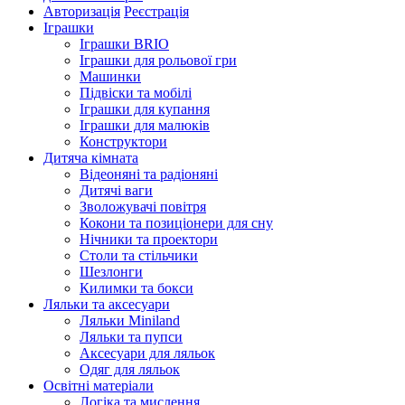
Авторизація
Реєстрація
Іграшки
Іграшки BRIO
Іграшки для рольової гри
Машинки
Підвіски та мобілі
Іграшки для купання
Іграшки для малюків
Конструктори
Дитяча кімната
Відеоняні та радіоняні
Дитячі ваги
Зволожувачі повітря
Кокони та позиціонери для сну
Нічники та проектори
Столи та стільчики
Шезлонги
Килимки та бокси
Ляльки та аксесуари
Ляльки Miniland
Ляльки та пупси
Аксесуари для ляльок
Одяг для ляльок
Освітні матеріали
Логіка та мислення