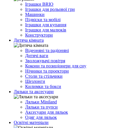
Іграшки BRIO
Іграшки для рольової гри
Машинки
Підвіски та мобілі
Іграшки для купання
Іграшки для малюків
Конструктори
Дитяча кімната
Відеоняні та радіоняні
Дитячі ваги
Зволожувачі повітря
Кокони та позиціонери для сну
Нічники та проектори
Столи та стільчики
Шезлонги
Килимки та бокси
Ляльки та аксесуари
Ляльки Miniland
Ляльки та пупси
Аксесуари для ляльок
Одяг для ляльок
Освітні матеріали