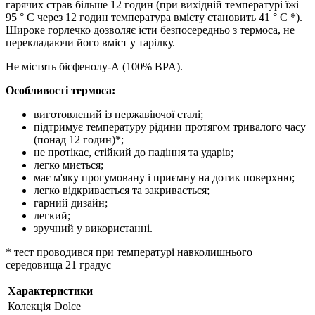
гарячих страв більше 12 годин (при вихідній температурі їжі
95 ° С через 12 годин температура вмісту становить 41 ° С *).
Широке горлечко дозволяє їсти безпосередньо з термоса, не
перекладаючи його вміст у тарілку.
Не містять бісфенолу-А (100% BPA).
Особливості термоса:
виготовлений із нержавіючої сталі;
підтримує температуру рідини протягом тривалого часу
(понад 12 годин)*;
не протікає, стійкий до падіння та ударів;
легко миється;
має м'яку прогумовану і приємну на дотик поверхню;
легко відкривається та закривається;
гарний дизайн;
легкий;
зручний у використанні.
* тест проводився при температурі навколишнього
середовища 21 градус
Характеристики
Колекція
Dolce