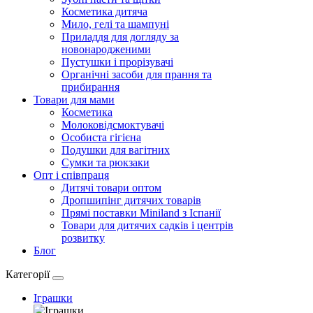
Косметика дитяча
Мило, гелі та шампуні
Приладдя для догляду за
новонародженими
Пустушки і прорізувачі
Органічні засоби для прання та
прибирання
Товари для мами
Косметика
Молоковідсмоктувачі
Особиста гігієна
Подушки для вагітних
Сумки та рюкзаки
Опт і співпраця
Дитячі товари оптом
Дропшипінг дитячих товарів
Прямі поставки Miniland з Іспанії
Товари для дитячих садків і центрів
розвитку
Блог
Категорії
Іграшки