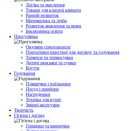
Логіка та мислення
Товари для класної кімнати
Ранній розвиток
Математика та лічба
Розвиток мовлення та мови
Інклюзивна освіта
Прогулянка
Окуляри сонцезахисні
Портативні пристрої для догляду та годування
Термоси та термосумки
Дитячі рюкзаки та сумки
Взуття
Годування
Пляшечки і поїльники
Посуд і прибори
Нагрудники
Техніка для кухні
Змінні аксесуари
Творчість
Гігієна і догляд
Горщики та ванночки