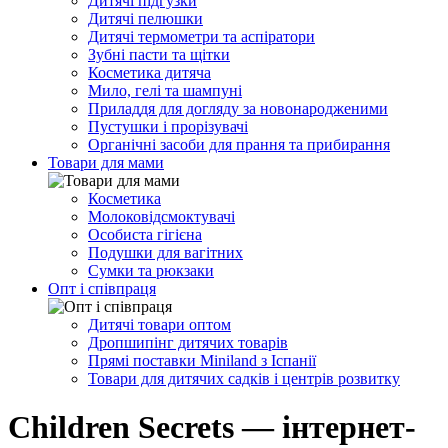
Дитячі підгузки
Дитячі пелюшки
Дитячі термометри та аспіратори
Зубні пасти та щітки
Косметика дитяча
Мило, гелі та шампуні
Приладдя для догляду за новонародженими
Пустушки і прорізувачі
Органічні засоби для прання та прибирання
Товари для мами
Косметика
Молоковідсмоктувачі
Особиста гігієна
Подушки для вагітних
Сумки та рюкзаки
Опт і співпраця
Дитячі товари оптом
Дропшипінг дитячих товарів
Прямі поставки Miniland з Іспанії
Товари для дитячих садків і центрів розвитку
Children Secrets — інтернет-