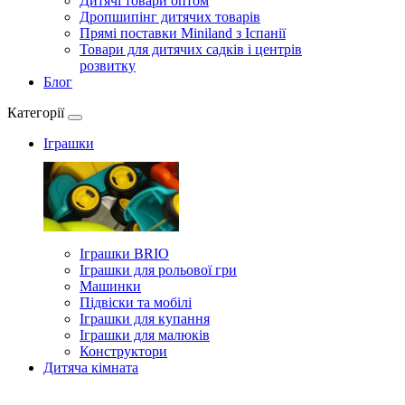
Дитячі товари оптом
Дропшипінг дитячих товарів
Прямі поставки Miniland з Іспанії
Товари для дитячих садків і центрів
розвитку
Блог
Категорії
Іграшки
Іграшки BRIO
Іграшки для рольової гри
Машинки
Підвіски та мобілі
Іграшки для купання
Іграшки для малюків
Конструктори
Дитяча кімната