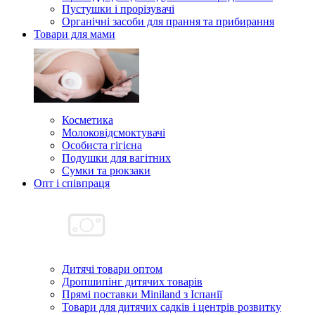
Пустушки і прорізувачі
Органічні засоби для прання та прибирання
Товари для мами
Косметика
Молоковідсмоктувачі
Особиста гігієна
Подушки для вагітних
Сумки та рюкзаки
Опт і співпраця
Дитячі товари оптом
Дропшипінг дитячих товарів
Прямі поставки Miniland з Іспанії
Товари для дитячих садків і центрів розвитку