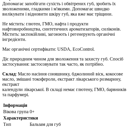
Допомагає запобігати сухість і обвітрених губ, зробить їх
зволоженими, гладкими і м'якими. Допомагає швидко
вилікувати і відновити шкіру губ, яка вже має тріщини.
Не містить: глютен, ГМО, нафта і продукти
нафтовиробництва, синтетичних ароматизаторів, силіконів.
Містить: заспокійливі, загоюють і регенерують органічні
інгредієнти.
Має органічні сертифікати: USDA, EcoControl.
Діє природним чином для зволоження та захисту губ. Спосіб
застосування: застосовувати так часто, як потрібно.
Склад
: Масло насіння соняшнику, бджолиний віск, кокосове
масло, змішані токофероли, екстракт лікарського розмарину,
екстракт
календули лікарської. В складі немає глютену, ГМО, барвників
та парфумері.
Інформація
Вікова група
0+
Характеристики
Тип
Бальзам для губ