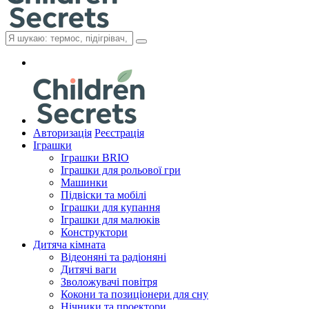
Авторизація
Реєстрація
Іграшки
Іграшки BRIO
Іграшки для рольової гри
Машинки
Підвіски та мобілі
Іграшки для купання
Іграшки для малюків
Конструктори
Дитяча кімната
Відеоняні та радіоняні
Дитячі ваги
Зволожувачі повітря
Кокони та позиціонери для сну
Нічники та проектори