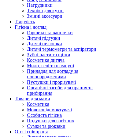
Нагрудники
Техніка для кухні
Змінні аксесуари
Творчість
Гігієна і догляд
Горщики та ванночки
Дитячі підгузки
Дитячі пелюшки
Дитячі термометри та аспіратори
Зубні пасти та щітки
Косметика дитяча
Мило, гелі та шампуні
Приладдя для догляду за
новонародженими
Пустушки і прорізувачі
Органічні засоби для прання та
прибирання
Товари для мами
Косметика
Молоковідсмоктувачі
Особиста гігієна
Подушки для вагітних
Сумки та рюкзаки
Опт і співпраця