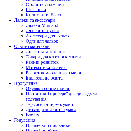
Столи та стільчики
Шезлонги
Килимки та бокси
Ляльки та аксесуари
Ляльки Miniland
Ляльки та пупси
Аксесуари для ляльок
Одяг для ляльок
Освітні матеріали
Логіка та мислення
Товари для класної кімнати
Ранній розвиток
Математика та лічба
Розвиток мовлення та мови
Інклюзивна освіта
Прогулянка
Окуляри сонцезахисні
Портативні пристрої для догляду та
годування
Термоси та термосумки
Дитячі рюкзаки та сумки
Взуття
Годування
Пляшечки і поїльники
Посуд і прибори