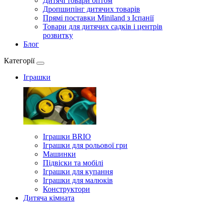
Дитячі товари оптом
Дропшипінг дитячих товарів
Прямі поставки Miniland з Іспанії
Товари для дитячих садків і центрів
розвитку
Блог
Категорії
Іграшки
Іграшки BRIO
Іграшки для рольової гри
Машинки
Підвіски та мобілі
Іграшки для купання
Іграшки для малюків
Конструктори
Дитяча кімната