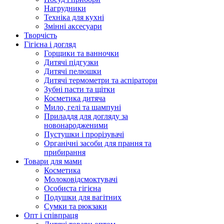
Нагрудники
Техніка для кухні
Змінні аксесуари
Творчість
Гігієна і догляд
Горщики та ванночки
Дитячі підгузки
Дитячі пелюшки
Дитячі термометри та аспіратори
Зубні пасти та щітки
Косметика дитяча
Мило, гелі та шампуні
Приладдя для догляду за
новонародженими
Пустушки і прорізувачі
Органічні засоби для прання та
прибирання
Товари для мами
Косметика
Молоковідсмоктувачі
Особиста гігієна
Подушки для вагітних
Сумки та рюкзаки
Опт і співпраця