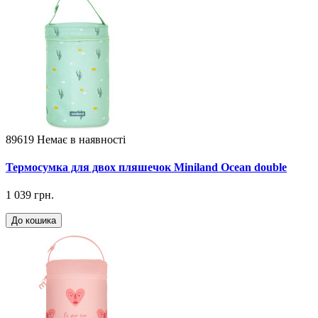
89619
Немає в наявності
Термосумка для двох пляшечок Miniland Ocean double
1 039 грн.
До кошика