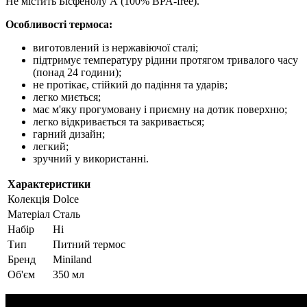
Не містить Бісфенолу А (100% BPA-free).
Особливості термоса:
виготовлений із нержавіючої сталі;
підтримує температуру рідини протягом тривалого часу
(понад 24 години);
не протікає, стійкий до падіння та ударів;
легко миється;
має м'яку прогумовану і приємну на дотик поверхню;
легко відкривається та закривається;
гарний дизайн;
легкий;
зручний у використанні.
Характеристики
Колекція
Dolce
Матеріал
Сталь
Набір
Ні
Тип
Питний термос
Бренд
Miniland
Об'єм
350 мл