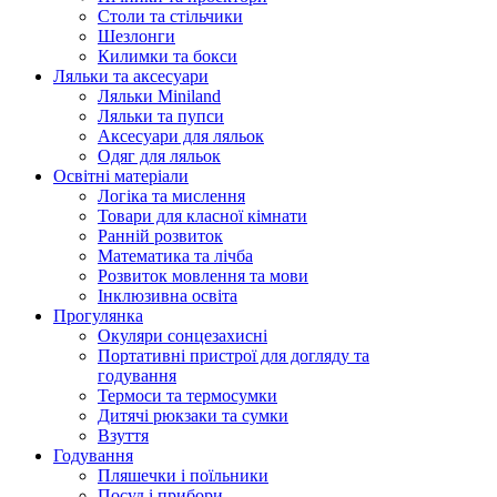
Столи та стільчики
Шезлонги
Килимки та бокси
Ляльки та аксесуари
Ляльки Miniland
Ляльки та пупси
Аксесуари для ляльок
Одяг для ляльок
Освітні матеріали
Логіка та мислення
Товари для класної кімнати
Ранній розвиток
Математика та лічба
Розвиток мовлення та мови
Інклюзивна освіта
Прогулянка
Окуляри сонцезахисні
Портативні пристрої для догляду та
годування
Термоси та термосумки
Дитячі рюкзаки та сумки
Взуття
Годування
Пляшечки і поїльники
Посуд і прибори