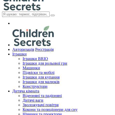
Авторизація
Реєстрація
Іграшки
Іграшки BRIO
Іграшки для рольової гри
Машинки
Підвіски та мобілі
Іграшки для купання
Іграшки для малюків
Конструктори
Дитяча кімната
Відеоняні та радіоняні
Дитячі ваги
Зволожувачі повітря
Кокони та позиціонери для сну
Нічники та проектори