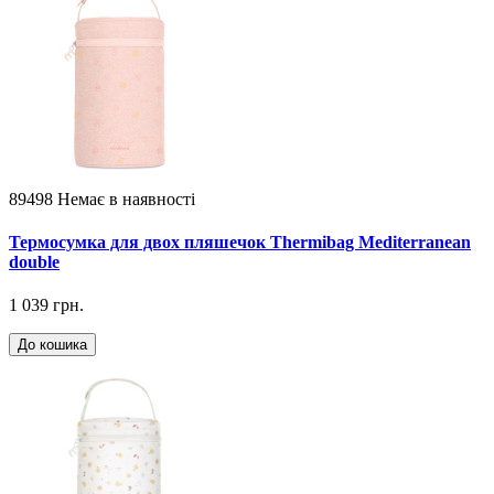
89498
Немає в наявності
Термосумка для двох пляшечок Thermibag Mediterranean
double
1 039 грн.
До кошика