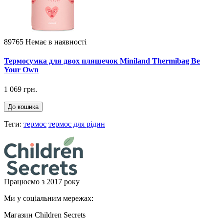
89765
Немає в наявності
Термосумка для двох пляшечок Miniland Thermibag Be
Your Own
1 069 грн.
До кошика
Теги:
термос
термос для рідин
Працюємо з 2017 року
Ми у соціальним мережах:
Магазин Children Secrets