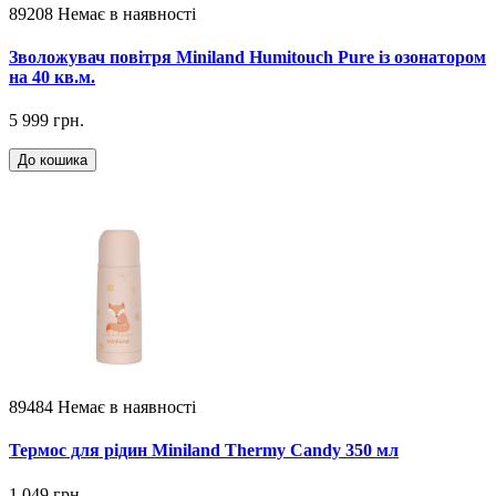
89208
Немає в наявності
Зволожувач повітря Miniland Humitouch Pure із озонатором
на 40 кв.м.
5 999 грн.
До кошика
89484
Немає в наявності
Термос для рідин Miniland Thermy Candy 350 мл
1 049 грн.