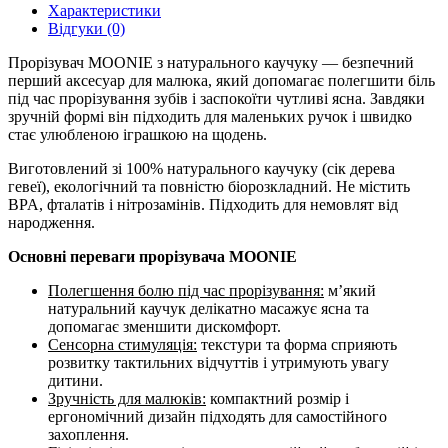
Характеристики
Відгуки (0)
Прорізувач MOONIE з натурального каучуку — безпечний
перший аксесуар для малюка, який допомагає полегшити біль
під час прорізування зубів і заспокоїти чутливі ясна. Завдяки
зручній формі він підходить для маленьких ручок і швидко
стає улюбленою іграшкою на щодень.
Виготовлений зі 100% натурального каучуку (сік дерева
гевеї), екологічний та повністю біорозкладний. Не містить
BPA, фталатів і нітрозамінів. Підходить для немовлят від
народження.
Основні переваги прорізувача MOONIE
Полегшення болю під час прорізування:
м’який
натуральний каучук делікатно масажує ясна та
допомагає зменшити дискомфорт.
Сенсорна стимуляція:
текстури та форма сприяють
розвитку тактильних відчуттів і утримують увагу
дитини.
Зручність для малюків:
компактний розмір і
ергономічний дизайн підходять для самостійного
захоплення.