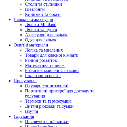
Столи та стільчики
Шезлонги
Килимки та бокси
Ляльки та аксесуари
Ляльки Miniland
Ляльки та пупси
Аксесуари для ляльок
Одяг для ляльок
Освітні матеріали
Логіка та мислення
Товари для класної кімнати
Ранній розвиток
Математика та лічба
Розвиток мовлення та мови
Інклюзивна освіта
Прогулянка
Окуляри сонцезахисні
Портативні пристрої для догляду та
годування
Термоси та термосумки
Дитячі рюкзаки та сумки
Взуття
Годування
Пляшечки і поїльники
Посуд і прибори