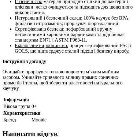
Гігієнічність:
матеріал природно стійкий до бактерій і
плісняви, легко очищується та підходить для щоденного
використання.
Натуральний і безпечний склад:
100% каучук без BPA,
фталатів і нітрозамінів; прорізувач біорозкладний.
Сертифікована безпека:
пофарбований вручну
нетоксичними харчовими барвниками та відповідає
стандартам EN71 і ASTM F963-11.
Екологічне виробництво:
процес сертифікований FSC і
GOLS, що підтверджує сталий підхід і безпеку виробу.
Інструкції з догляду
Очищайте прорізувач теплою водою та м’яким мийним
засобом. Уникайте тривалого впливу прямих сонячних
променів і тепла, щоб зберегти властивості натурального
каучуку.
Інформація
Вікова група
0+
Характеристики
Бренд
Moonie
Написати відгук