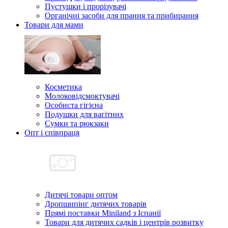
Пустушки і прорізувачі
Органічні засоби для прання та прибирання
Товари для мами
Косметика
Молоковідсмоктувачі
Особиста гігієна
Подушки для вагітних
Сумки та рюкзаки
Опт і співпраця
Дитячі товари оптом
Дропшипінг дитячих товарів
Прямі поставки Miniland з Іспанії
Товари для дитячих садків і центрів розвитку