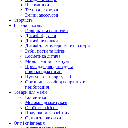
Нагрудники
Техніка для кухні
Змінні аксесуари
Творчість
Гігієна і догляд
Горщики та ванночки
Дитячі підгузки
Дитячі пелюшки
Дитячі термометри та аспіратори
Зубні пасти та щітки
Косметика дитяча
Мило, гелі та шампуні
Приладдя для догляду за
новонародженими
Пустушки і прорізувачі
Органічні засоби для прання та
прибирання
Товари для мами
Косметика
Молоковідсмоктувачі
Особиста гігієна
Подушки для вагітних
Сумки та рюкзаки
Опт і співпраця