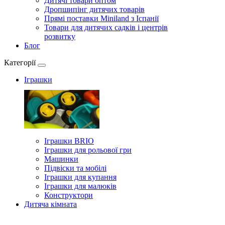
Дитячі товари оптом
Дропшипінг дитячих товарів
Прямі поставки Miniland з Іспанії
Товари для дитячих садків і центрів
розвитку
Блог
Категорії
Іграшки
Іграшки BRIO
Іграшки для рольової гри
Машинки
Підвіски та мобілі
Іграшки для купання
Іграшки для малюків
Конструктори
Дитяча кімната