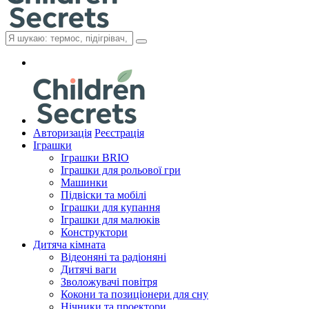
Авторизація
Реєстрація
Іграшки
Іграшки BRIO
Іграшки для рольової гри
Машинки
Підвіски та мобілі
Іграшки для купання
Іграшки для малюків
Конструктори
Дитяча кімната
Відеоняні та радіоняні
Дитячі ваги
Зволожувачі повітря
Кокони та позиціонери для сну
Нічники та проектори