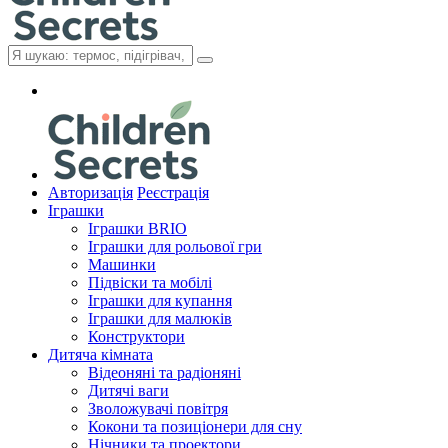
Авторизація
Реєстрація
Іграшки
Іграшки BRIO
Іграшки для рольової гри
Машинки
Підвіски та мобілі
Іграшки для купання
Іграшки для малюків
Конструктори
Дитяча кімната
Відеоняні та радіоняні
Дитячі ваги
Зволожувачі повітря
Кокони та позиціонери для сну
Нічники та проектори