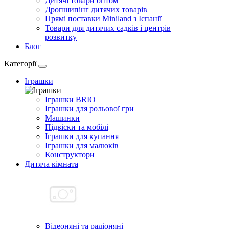
Дитячі товари оптом
Дропшипінг дитячих товарів
Прямі поставки Miniland з Іспанії
Товари для дитячих садків і центрів
розвитку
Блог
Категорії
Іграшки
Іграшки BRIO
Іграшки для рольової гри
Машинки
Підвіски та мобілі
Іграшки для купання
Іграшки для малюків
Конструктори
Дитяча кімната
Відеоняні та радіоняні