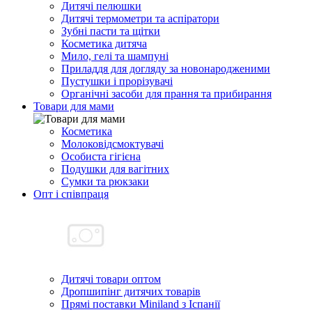
Дитячі пелюшки
Дитячі термометри та аспіратори
Зубні пасти та щітки
Косметика дитяча
Мило, гелі та шампуні
Приладдя для догляду за новонародженими
Пустушки і прорізувачі
Органічні засоби для прання та прибирання
Товари для мами
Косметика
Молоковідсмоктувачі
Особиста гігієна
Подушки для вагітних
Сумки та рюкзаки
Опт і співпраця
Дитячі товари оптом
Дропшипінг дитячих товарів
Прямі поставки Miniland з Іспанії