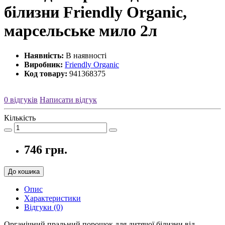
білизни Friendly Organic,
марсельське мило 2л
Наявність:
В наявності
Виробник:
Friendly Organic
Код товару:
941368375
0 відгуків
Написати відгук
Кількість
746 грн.
До кошика
Опис
Характеристики
Відгуки (0)
Органічний пральний порошок для дитячої білизни від