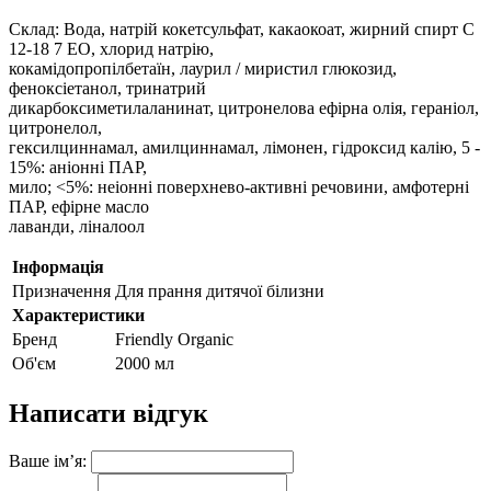
Склад: Вода, натрій кокетсульфат, какаокоат, жирний спирт C
12-18 7 EO, хлорид натрію,
кокамідопропілбетаїн, лаурил / миристил глюкозид,
феноксіетанол, тринатрий
дикарбоксиметилаланинат, цитронелова ефірна олія, гераніол,
цитронелол,
гексилциннамал, амилциннамал, лімонен, гідроксид калію, 5 -
15%: аніонні ПАР,
мило; <5%: неіонні поверхнево-активні речовини, амфотерні
ПАР, ефірне масло
лаванди, ліналоол
Інформація
Призначення
Для прання дитячої білизни
Характеристики
Бренд
Friendly Organic
Об'єм
2000 мл
Написати відгук
Ваше ім’я: