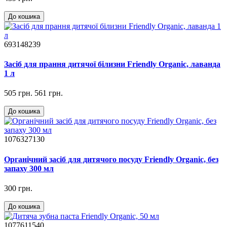
До кошика
693148239
Засіб для прання дитячої білизни Friendly Organic, лаванда
1 л
505 грн.
561 грн.
До кошика
1076327130
Органічний засіб для дитячого посуду Friendly Organic, без
запаху 300 мл
300 грн.
До кошика
1077611540