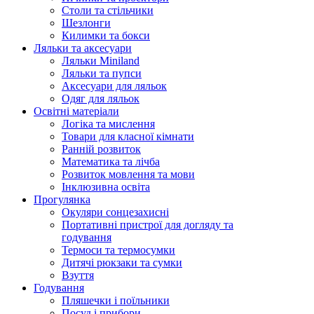
Столи та стільчики
Шезлонги
Килимки та бокси
Ляльки та аксесуари
Ляльки Miniland
Ляльки та пупси
Аксесуари для ляльок
Одяг для ляльок
Освітні матеріали
Логіка та мислення
Товари для класної кімнати
Ранній розвиток
Математика та лічба
Розвиток мовлення та мови
Інклюзивна освіта
Прогулянка
Окуляри сонцезахисні
Портативні пристрої для догляду та
годування
Термоси та термосумки
Дитячі рюкзаки та сумки
Взуття
Годування
Пляшечки і поїльники
Посуд і прибори