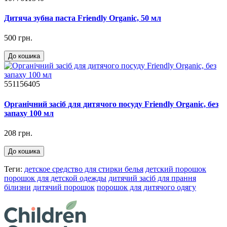
Дитяча зубна паста Friendly Organic, 50 мл
500 грн.
До кошика
551156405
Органічний засіб для дитячого посуду Friendly Organic, без
запаху 100 мл
208 грн.
До кошика
Теги:
детское средство для стирки белья
детский порошок
порошок для детской одежды
дитячий засіб для прання
білизни
дитячий порошок
порошок для дитячого одягу