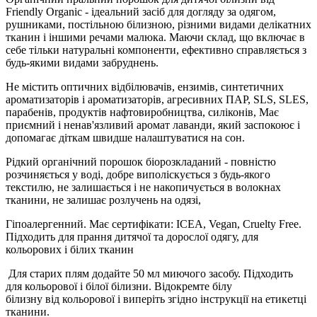
Friendly Organic - ідеальний засіб для догляду за одягом,
рушниками, постільною білизною, різними видами делікатних
тканин і іншими речами малюка. Маючи склад, що включає в
себе тільки натуральні компоненти, ефективно справляється з
будь-якими видами забруднень.
Не містить оптичних відбілювачів, ензимів, синтетичних
ароматизаторів і ароматизаторів, агресивних ПАР, SLS, SLES,
парабенів, продуктів нафтовиробництва, силіконів, Має
приємний і ненав'язливий аромат лаванди, який заспокоює і
допомагає діткам швидше налаштуватися на сон.
Рідкий органічний порошок біорозкладаний - повністю
розчиняється у воді, добре виполіскується з будь-якого
текстилю, не залишається і не накопичується в волокнах
тканини, не залишає розлучень на одязі,
Гіпоалергенний. Має сертифікати: ICEA, Vegan, Cruelty Free.
Підходить для прання дитячої та дорослої одягу, для
кольорових і білих тканин
Для старих плям додайте 50 мл миючого засобу. Підходить
для кольорової і білої білизни. Відокремте білу
білизну від кольорової і виперіть згідно інструкції на етикетці
тканини.