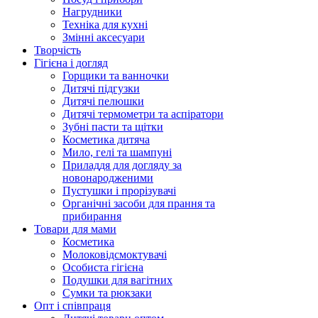
Нагрудники
Техніка для кухні
Змінні аксесуари
Творчість
Гігієна і догляд
Горщики та ванночки
Дитячі підгузки
Дитячі пелюшки
Дитячі термометри та аспіратори
Зубні пасти та щітки
Косметика дитяча
Мило, гелі та шампуні
Приладдя для догляду за
новонародженими
Пустушки і прорізувачі
Органічні засоби для прання та
прибирання
Товари для мами
Косметика
Молоковідсмоктувачі
Особиста гігієна
Подушки для вагітних
Сумки та рюкзаки
Опт і співпраця