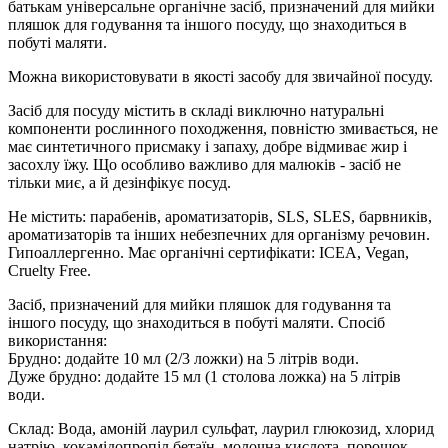
батькам універсальне органічне засіб, призначений для мийки
пляшок для годування та іншого посуду, що знаходиться в
побуті маляти.
Можна використовувати в якості засобу для звичайної посуду.
Засіб для посуду містить в складі виключно натуральні
компоненти рослинного походження, повністю змивається, не
має синтетичного присмаку і запаху, добре відмиває жир і
засохлу їжу. Що особливо важливо для малюків - засіб не
тільки миє, а й дезінфікує посуд.
Не містить: парабенів, ароматизаторів, SLS, SLES, барвників,
ароматизаторів та інших небезпечних для організму речовин.
Гипоаллергенно. Має органічні сертифікати: ICEA, Vegan,
Cruelty Free.
Засіб, призначений для мийки пляшок для годування та
іншого посуду, що знаходиться в побуті маляти. Спосіб
використання:
Брудно: додайте 10 мл (2/3 ложки) на 5 літрів води.
Дуже брудно: додайте 15 мл (1 столова ложка) на 5 літрів
води.
Склад: Вода, амоній лаурил сульфат, лаурил глюкозид, хлорид
натрію, кокамідопропіл бетаїн, молочна кислота, порошок