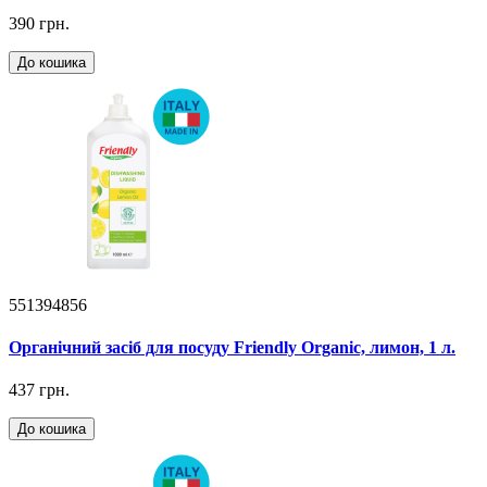
390 грн.
До кошика
551394856
Органічний засіб для посуду Friendly Organic, лимон, 1 л.
437 грн.
До кошика