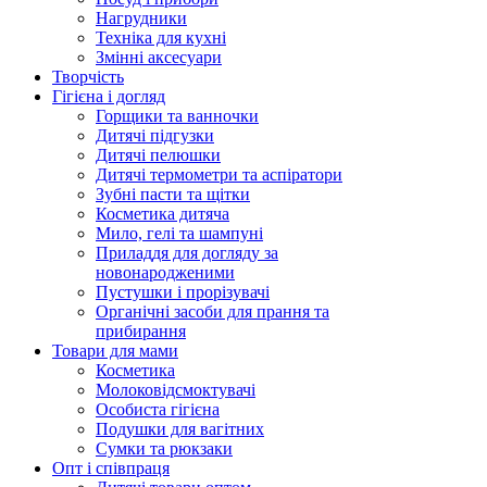
Нагрудники
Техніка для кухні
Змінні аксесуари
Творчість
Гігієна і догляд
Горщики та ванночки
Дитячі підгузки
Дитячі пелюшки
Дитячі термометри та аспіратори
Зубні пасти та щітки
Косметика дитяча
Мило, гелі та шампуні
Приладдя для догляду за
новонародженими
Пустушки і прорізувачі
Органічні засоби для прання та
прибирання
Товари для мами
Косметика
Молоковідсмоктувачі
Особиста гігієна
Подушки для вагітних
Сумки та рюкзаки
Опт і співпраця