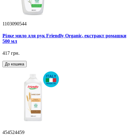
1103090544
Рідке мило для рук Friendly Organic, екстракт ромашки
500 мл
417 грн.
До кошика
454524459