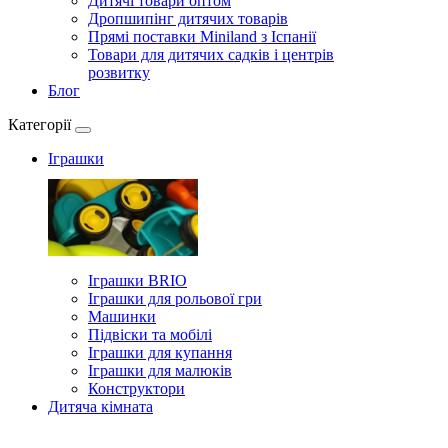
Дитячі товари оптом
Дропшипінг дитячих товарів
Прямі поставки Miniland з Іспанії
Товари для дитячих садків і центрів
розвитку
Блог
Категорії
Іграшки
Іграшки BRIO
Іграшки для рольової гри
Машинки
Підвіски та мобілі
Іграшки для купання
Іграшки для малюків
Конструктори
Дитяча кімната