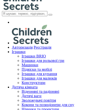
Авторизація
Реєстрація
Іграшки
Іграшки BRIO
Іграшки для рольової гри
Машинки
Підвіски та мобілі
Іграшки для купання
Іграшки для малюків
Конструктори
Дитяча кімната
Відеоняні та радіоняні
Дитячі ваги
Зволожувачі повітря
Кокони та позиціонери для сну
Нічники та проектори