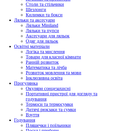
Столи та стільчики
Шезлонги
Килимки та бокси
Ляльки та аксесуари
Ляльки Miniland
Ляльки та пупси
Аксесуари для ляльок
Одяг для ляльок
Освітні матеріали
Логіка та мислення
Товари для класної кімнати
Ранній розвиток
Математика та лічба
Розвиток мовлення та мови
Інклюзивна освіта
Прогулянка
Окуляри сонцезахисні
Портативні пристрої для догляду та
годування
Термоси та термосумки
Дитячі рюкзаки та сумки
Взуття
Годування
Пляшечки і поїльники
Посуд і прибори