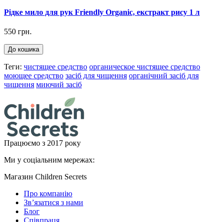
Рідке мило для рук Friendly Organic, екстракт рису 1 л
550 грн.
До кошика
Теги:
чистящее средство
органическое чистящее средство
моющее средство
засіб для чищення
органічний засіб для
чищення
миючий засіб
Працюємо з 2017 року
Ми у соціальним мережах:
Магазин Children Secrets
Про компанію
Зв’язатися з нами
Блог
Співпраця