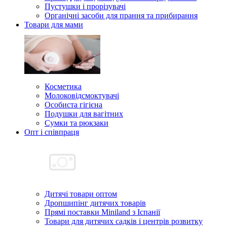
Пустушки і прорізувачі
Органічні засоби для прання та прибирання
Товари для мами
Косметика
Молоковідсмоктувачі
Особиста гігієна
Подушки для вагітних
Сумки та рюкзаки
Опт і співпраця
Дитячі товари оптом
Дропшипінг дитячих товарів
Прямі поставки Miniland з Іспанії
Товари для дитячих садків і центрів розвитку