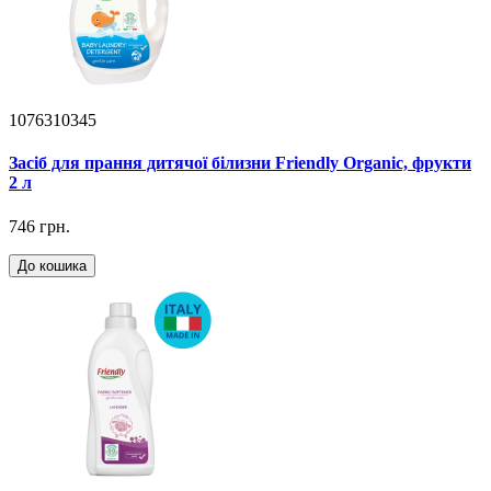
1076310345
Засіб для прання дитячої білизни Friendly Organic, фрукти
2 л
746 грн.
До кошика