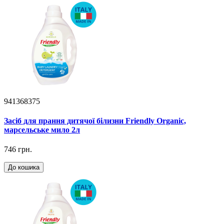
941368375
Засіб для прання дитячої білизни Friendly Organic,
марсельське мило 2л
746 грн.
До кошика