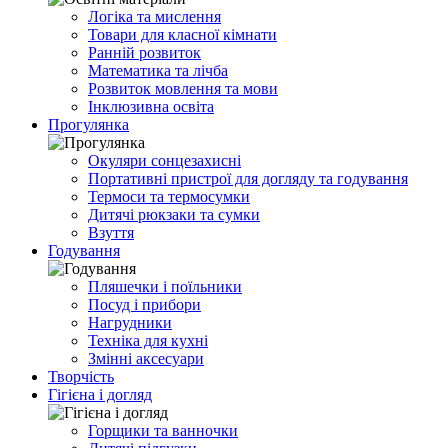
Логіка та мислення
Товари для класної кімнати
Ранній розвиток
Математика та лічба
Розвиток мовлення та мови
Інклюзивна освіта
Прогулянка
Окуляри сонцезахисні
Портативні пристрої для догляду та годування
Термоси та термосумки
Дитячі рюкзаки та сумки
Взуття
Годування
Пляшечки і поїльники
Посуд і прибори
Нагрудники
Техніка для кухні
Змінні аксесуари
Творчість
Гігієна і догляд
Горщики та ванночки