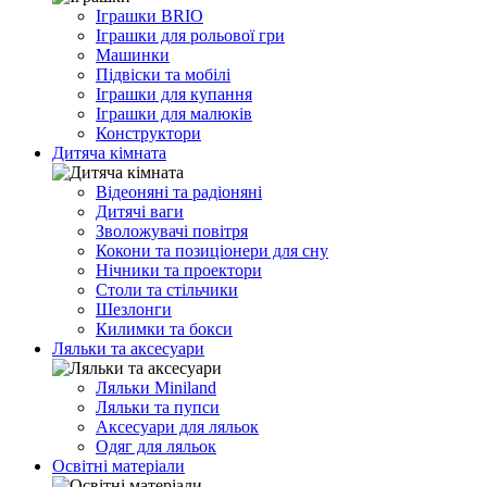
Іграшки BRIO
Іграшки для рольової гри
Машинки
Підвіски та мобілі
Іграшки для купання
Іграшки для малюків
Конструктори
Дитяча кімната
Відеоняні та радіоняні
Дитячі ваги
Зволожувачі повітря
Кокони та позиціонери для сну
Нічники та проектори
Столи та стільчики
Шезлонги
Килимки та бокси
Ляльки та аксесуари
Ляльки Miniland
Ляльки та пупси
Аксесуари для ляльок
Одяг для ляльок
Освітні матеріали