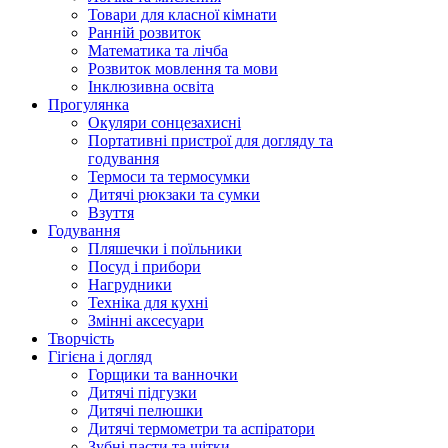
Товари для класної кімнати
Ранній розвиток
Математика та лічба
Розвиток мовлення та мови
Інклюзивна освіта
Прогулянка
Окуляри сонцезахисні
Портативні пристрої для догляду та
годування
Термоси та термосумки
Дитячі рюкзаки та сумки
Взуття
Годування
Пляшечки і поїльники
Посуд і прибори
Нагрудники
Техніка для кухні
Змінні аксесуари
Творчість
Гігієна і догляд
Горщики та ванночки
Дитячі підгузки
Дитячі пелюшки
Дитячі термометри та аспіратори
Зубні пасти та щітки