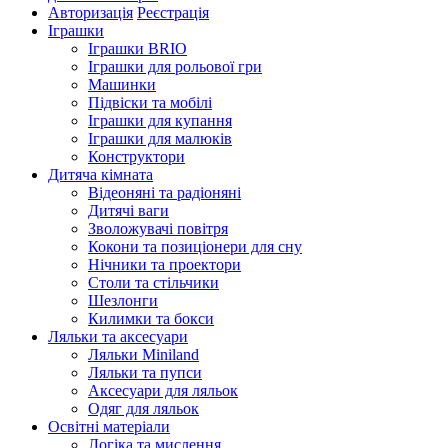
Авторизація
Реєстрація
Іграшки
Іграшки BRIO
Іграшки для рольової гри
Машинки
Підвіски та мобілі
Іграшки для купання
Іграшки для малюків
Конструктори
Дитяча кімната
Відеоняні та радіоняні
Дитячі ваги
Зволожувачі повітря
Кокони та позиціонери для сну
Нічники та проектори
Столи та стільчики
Шезлонги
Килимки та бокси
Ляльки та аксесуари
Ляльки Miniland
Ляльки та пупси
Аксесуари для ляльок
Одяг для ляльок
Освітні матеріали
Логіка та мислення