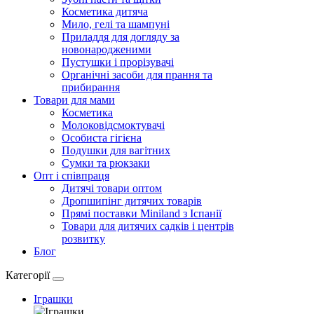
Косметика дитяча
Мило, гелі та шампуні
Приладдя для догляду за
новонародженими
Пустушки і прорізувачі
Органічні засоби для прання та
прибирання
Товари для мами
Косметика
Молоковідсмоктувачі
Особиста гігієна
Подушки для вагітних
Сумки та рюкзаки
Опт і співпраця
Дитячі товари оптом
Дропшипінг дитячих товарів
Прямі поставки Miniland з Іспанії
Товари для дитячих садків і центрів
розвитку
Блог
Категорії
Іграшки