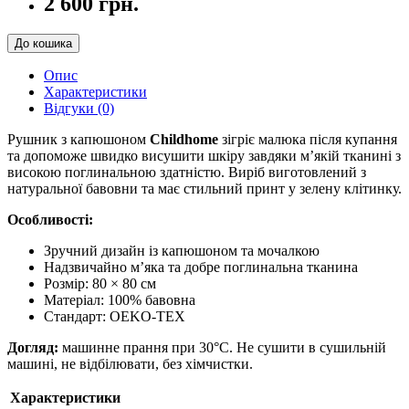
2 600 грн.
До кошика
Опис
Характеристики
Відгуки (0)
Рушник з капюшоном
Childhome
зігріє малюка після купання
та допоможе швидко висушити шкіру завдяки м’якій тканині з
високою поглинальною здатністю. Виріб виготовлений з
натуральної бавовни та має стильний принт у зелену клітинку.
Особливості:
Зручний дизайн із капюшоном та мочалкою
Надзвичайно м’яка та добре поглинальна тканина
Розмір: 80 × 80 см
Матеріал: 100% бавовна
Стандарт: OEKO-TEX
Догляд:
машинне прання при 30°C. Не сушити в сушильній
машині, не відбілювати, без хімчистки.
Характеристики