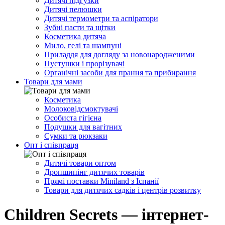
Дитячі підгузки
Дитячі пелюшки
Дитячі термометри та аспіратори
Зубні пасти та щітки
Косметика дитяча
Мило, гелі та шампуні
Приладдя для догляду за новонародженими
Пустушки і прорізувачі
Органічні засоби для прання та прибирання
Товари для мами
Косметика
Молоковідсмоктувачі
Особиста гігієна
Подушки для вагітних
Сумки та рюкзаки
Опт і співпраця
Дитячі товари оптом
Дропшипінг дитячих товарів
Прямі поставки Miniland з Іспанії
Товари для дитячих садків і центрів розвитку
Children Secrets — інтернет-