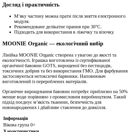
Догляд і практичність
М’яку частину можна прати після зняття електронного
модуля.
Рекомендоване делікатне прання при 30°C.
Підходить для використання в ліжечку та візочку.
MOONIE Organic — екологічний вибір
Лінійка MOONIE Organic створена з увагою до якості та
екологічності. Іграшка виготовлена із сертифікованої
органічної бавовни GOTS, вирощеної без пестицидів,
токсичних добрив та без використання ГМО. Для фарбування
застосовуються нетоксичні барвники. Наповнювач
виготовлений із перероблених матеріалів.
Органічне вирощування бавовни потребує приблизно на 50%
менше води порівняно з промисловим виробництвом. Такий
підхід поєднує м’якість тканини, безпечність для
новонароджених і дбайливе ставлення до довкілля.
Інформація
Вікова група
0+
Характеристики