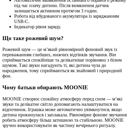
Автоматичне ввімкнення останнього обраного режиму
під час плачу дитини. Після вимкнення датчик
залишається активним протягом 3 годин.
Робота від вбудованого акумулятора із заряджанням
USB-C.
Індикатор рівня заряду.
Що таке рожевий шум?
Рожевий шум — це м’який рівномірний фоновий звук із
переважанням глибших, нижчих відтінків звучання. Він
сприймається спокійніше та делікатніше порівняно з білим
шумом. Такі звуки нагадують ті, які дитина чула до
народження, тому сприймаються як знайомий і природний
фон.
Чому батьки обирають MOONIE
MOONIE створює спокійну атмосферу перед сном — м’які
звуки та делікатне світло допомагають налаштуватися на
відпочинок. Іграшка може автоматично увімкнутися, якщо
дитина прокинулася і заплакала. Рівномірне фонове звучання
робить атмосферу більш затишною та стабільною. MOONIE
зручно використовувати як частину вечірнього ритуалу.