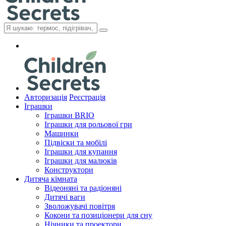
Авторизація
Реєстрація
Іграшки
Іграшки BRIO
Іграшки для рольової гри
Машинки
Підвіски та мобілі
Іграшки для купання
Іграшки для малюків
Конструктори
Дитяча кімната
Відеоняні та радіоняні
Дитячі ваги
Зволожувачі повітря
Кокони та позиціонери для сну
Нічники та проектори