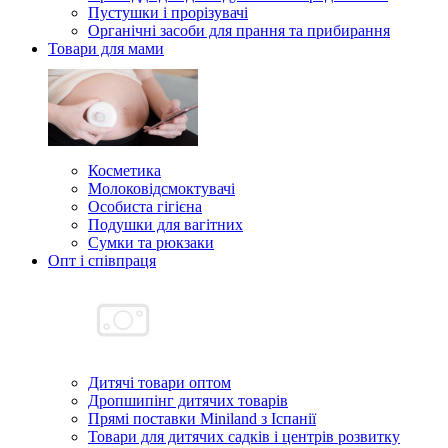
Пустушки і прорізувачі
Органічні засоби для прання та прибирання
Товари для мами
Косметика
Молоковідсмоктувачі
Особиста гігієна
Подушки для вагітних
Сумки та рюкзаки
Опт і співпраця
Дитячі товари оптом
Дропшипінг дитячих товарів
Прямі поставки Miniland з Іспанії
Товари для дитячих садків і центрів розвитку