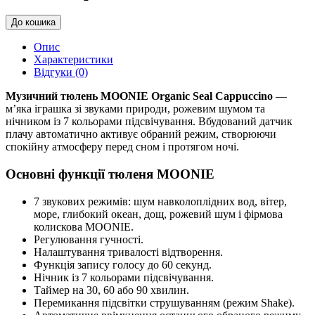
До кошика
Опис
Характеристики
Відгуки (0)
Музичний тюлень MOONIE Organic Seal
Cappuccino
—
м’яка іграшка зі звуками природи, рожевим шумом та
нічником із 7 кольорами підсвічування. Вбудований датчик
плачу автоматично активує обраний режим, створюючи
спокійну атмосферу перед сном і протягом ночі.
Основні функції тюленя MOONIE
7 звукових режимів: шум навколоплідних вод, вітер,
море, глибокий океан, дощ, рожевий шум і фірмова
колискова MOONIE.
Регулювання гучності.
Налаштування тривалості відтворення.
Функція запису голосу до 60 секунд.
Нічник із 7 кольорами підсвічування.
Таймер на 30, 60 або 90 хвилин.
Перемикання підсвітки струшуванням (режим Shake).