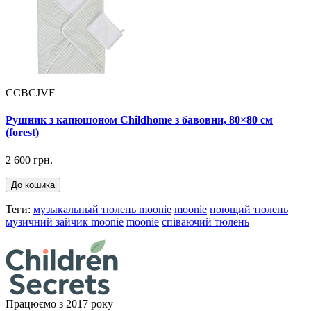
CCBCJVF
Рушник з капюшоном Childhome з бавовни, 80×80 см
(forest)
2 600 грн.
До кошика
Теги:
музыкальный тюлень moonie
moonie
поющий тюлень
музичний зайчик moonie
moonie
співаючий тюлень
Працюємо з 2017 року