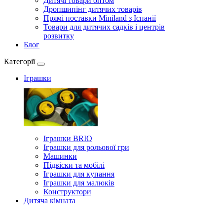
Дитячі товари оптом
Дропшипінг дитячих товарів
Прямі поставки Miniland з Іспанії
Товари для дитячих садків і центрів
розвитку
Блог
Категорії
Іграшки
Іграшки BRIO
Іграшки для рольової гри
Машинки
Підвіски та мобілі
Іграшки для купання
Іграшки для малюків
Конструктори
Дитяча кімната