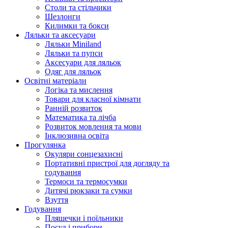
Столи та стільчики
Шезлонги
Килимки та бокси
Ляльки та аксесуари
Ляльки Miniland
Ляльки та пупси
Аксесуари для ляльок
Одяг для ляльок
Освітні матеріали
Логіка та мислення
Товари для класної кімнати
Ранній розвиток
Математика та лічба
Розвиток мовлення та мови
Інклюзивна освіта
Прогулянка
Окуляри сонцезахисні
Портативні пристрої для догляду та
годування
Термоси та термосумки
Дитячі рюкзаки та сумки
Взуття
Годування
Пляшечки і поїльники
Посуд і прибори