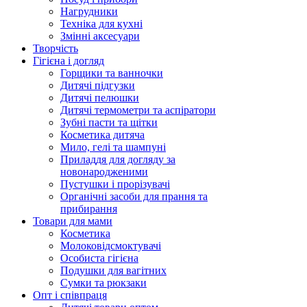
Нагрудники
Техніка для кухні
Змінні аксесуари
Творчість
Гігієна і догляд
Горщики та ванночки
Дитячі підгузки
Дитячі пелюшки
Дитячі термометри та аспіратори
Зубні пасти та щітки
Косметика дитяча
Мило, гелі та шампуні
Приладдя для догляду за
новонародженими
Пустушки і прорізувачі
Органічні засоби для прання та
прибирання
Товари для мами
Косметика
Молоковідсмоктувачі
Особиста гігієна
Подушки для вагітних
Сумки та рюкзаки
Опт і співпраця