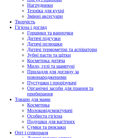
Нагрудники
Техніка для кухні
Змінні аксесуари
Творчість
Гігієна і догляд
Горщики та ванночки
Дитячі підгузки
Дитячі пелюшки
Дитячі термометри та аспіратори
Зубні пасти та щітки
Косметика дитяча
Мило, гелі та шампуні
Приладдя для догляду за
новонародженими
Пустушки і прорізувачі
Органічні засоби для прання та
прибирання
Товари для мами
Косметика
Молоковідсмоктувачі
Особиста гігієна
Подушки для вагітних
Сумки та рюкзаки
Опт і співпраця