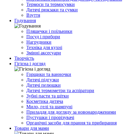
Термоси та термосумки
Дитячі рюкзаки та сумки
Взуття
Годування
Пляшечки і поїльники
Посуд і прибори
Нагрудники
Техніка для кухні
Змінні аксесуари
Творчість
Гігієна і догляд
Горщики та ванночки
Дитячі підгузки
Дитячі пелюшки
Дитячі термометри та аспіратори
Зубні пасти та щітки
Косметика дитяча
Мило, гелі та шампуні
Приладдя для догляду за новонародженими
Пустушки і прорізувачі
Органічні засоби для прання та прибирання
Товари для мами