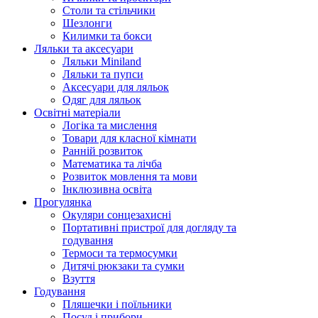
Столи та стільчики
Шезлонги
Килимки та бокси
Ляльки та аксесуари
Ляльки Miniland
Ляльки та пупси
Аксесуари для ляльок
Одяг для ляльок
Освітні матеріали
Логіка та мислення
Товари для класної кімнати
Ранній розвиток
Математика та лічба
Розвиток мовлення та мови
Інклюзивна освіта
Прогулянка
Окуляри сонцезахисні
Портативні пристрої для догляду та
годування
Термоси та термосумки
Дитячі рюкзаки та сумки
Взуття
Годування
Пляшечки і поїльники
Посуд і прибори