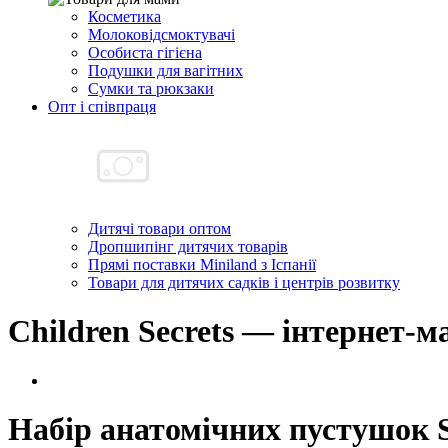
Косметика
Молоковідсмоктувачі
Особиста гігієна
Подушки для вагітних
Сумки та рюкзаки
Опт і співпраця
Дитячі товари оптом
Дропшипінг дитячих товарів
Прямі поставки Miniland з Іспанії
Товари для дитячих садків і центрів розвитку
Children Secrets — інтернет-м
Набір анатомічних пустушок Su