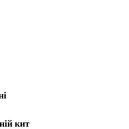
ні
ній кит