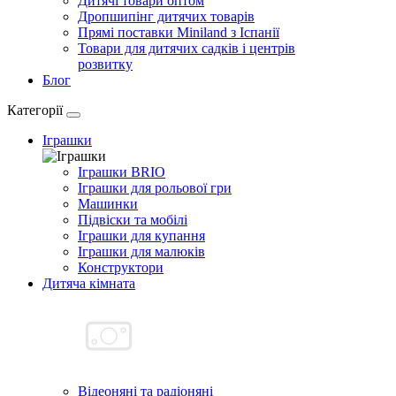
Дитячі товари оптом
Дропшипінг дитячих товарів
Прямі поставки Miniland з Іспанії
Товари для дитячих садків і центрів
розвитку
Блог
Категорії
Іграшки
Іграшки BRIO
Іграшки для рольової гри
Машинки
Підвіски та мобілі
Іграшки для купання
Іграшки для малюків
Конструктори
Дитяча кімната
Відеоняні та радіоняні