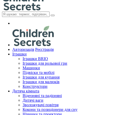
Авторизація
Реєстрація
Іграшки
Іграшки BRIO
Іграшки для рольової гри
Машинки
Підвіски та мобілі
Іграшки для купання
Іграшки для малюків
Конструктори
Дитяча кімната
Відеоняні та радіоняні
Дитячі ваги
Зволожувачі повітря
Кокони та позиціонери для сну
Нічники та проектори