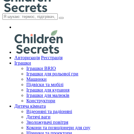
Авторизація
Реєстрація
Іграшки
Іграшки BRIO
Іграшки для рольової гри
Машинки
Підвіски та мобілі
Іграшки для купання
Іграшки для малюків
Конструктори
Дитяча кімната
Відеоняні та радіоняні
Дитячі ваги
Зволожувачі повітря
Кокони та позиціонери для сну
Нічники та проектори