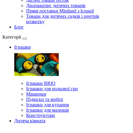
Дитячі товари оптом
Дропшипінг дитячих товарів
Прямі поставки Miniland з Іспанії
Товари для дитячих садків і центрів
розвитку
Блог
Категорії
Іграшки
Іграшки BRIO
Іграшки для рольової гри
Машинки
Підвіски та мобілі
Іграшки для купання
Іграшки для малюків
Конструктори
Дитяча кімната