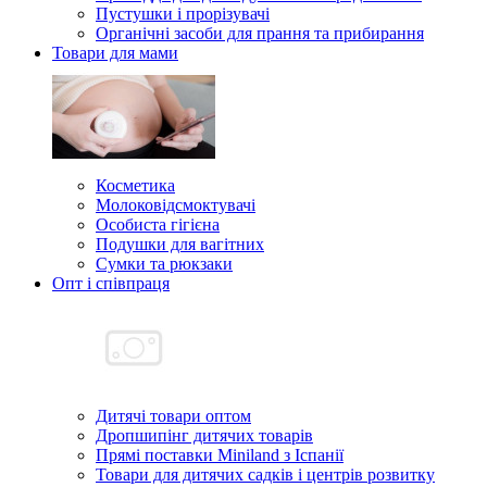
Пустушки і прорізувачі
Органічні засоби для прання та прибирання
Товари для мами
Косметика
Молоковідсмоктувачі
Особиста гігієна
Подушки для вагітних
Сумки та рюкзаки
Опт і співпраця
Дитячі товари оптом
Дропшипінг дитячих товарів
Прямі поставки Miniland з Іспанії
Товари для дитячих садків і центрів розвитку