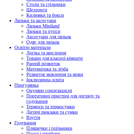
Столи та стільчики
Шезлонги
Килимки та бокси
Ляльки та аксесуари
Ляльки Miniland
Ляльки та пупси
Аксесуари для ляльок
Одяг для ляльок
Освітні матеріали
Логіка та мислення
Товари для класної кімнати
Ранній розвиток
Математика та лічба
Розвиток мовлення та мови
Інклюзивна освіта
Прогулянка
Окуляри сонцезахисні
Портативні пристрої для догляду та
годування
Термоси та термосумки
Дитячі рюкзаки та сумки
Взуття
Годування
Пляшечки і поїльники
Посуд і прибори