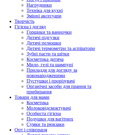
Нагрудники
Техніка для кухні
Змінні аксесуари
Творчість
Гігієна і догляд
Горщики та ванночки
Дитячі підгузки
Дитячі пелюшки
Дитячі термометри та аспіратори
Зубні пасти та щітки
Косметика дитяча
Мило, гелі та шампуні
Приладдя для догляду за
новонародженими
Пустушки і прорізувачі
Органічні засоби для прання та
прибирання
Товари для мами
Косметика
Молоковідсмоктувачі
Особиста гігієна
Подушки для вагітних
Сумки та рюкзаки
Опт і співпраця