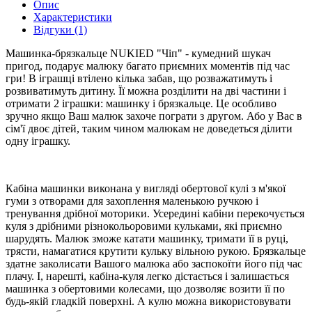
Опис
Характеристики
Відгуки (1)
Машинка-брязкальце NUKIED "Чіп" - кумедний шукач
пригод, подарує малюку багато приємних моментів під час
гри! В іграшці втілено кілька забав, що розважатимуть і
розвиватимуть дитину. Її можна розділити на дві частини і
отримати 2 іграшки: машинку і брязкальце. Це особливо
зручно якщо Ваш малюк захоче пограти з другом. Або у Вас в
сім'ї двоє дітей, таким чином малюкам не доведеться ділити
одну іграшку.
Кабіна машинки виконана у вигляді обертової кулі з м'якої
гуми з отворами для захоплення маленькою ручкою і
тренування дрібної моторики. Усередині кабіни перекочується
куля з дрібними різнокольоровими кульками, які приємно
шарудять. Малюк зможе катати машинку, тримати її в руці,
трясти, намагатися крутити кульку вільною рукою. Брязкальце
здатне заколисати Вашого малюка або заспокоїти його під час
плачу. І, нарешті, кабіна-куля легко дістається і залишається
машинка з обертовими колесами, що дозволяє возити її по
будь-якій гладкій поверхні. А кулю можна використовувати