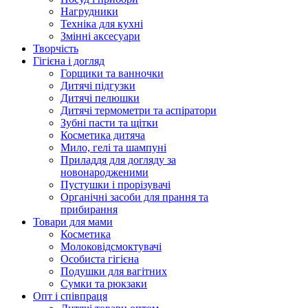
Нагрудники
Техніка для кухні
Змінні аксесуари
Творчість
Гігієна і догляд
Горщики та ванночки
Дитячі підгузки
Дитячі пелюшки
Дитячі термометри та аспіратори
Зубні пасти та щітки
Косметика дитяча
Мило, гелі та шампуні
Приладдя для догляду за
новонародженими
Пустушки і прорізувачі
Органічні засоби для прання та
прибирання
Товари для мами
Косметика
Молоковідсмоктувачі
Особиста гігієна
Подушки для вагітних
Сумки та рюкзаки
Опт і співпраця