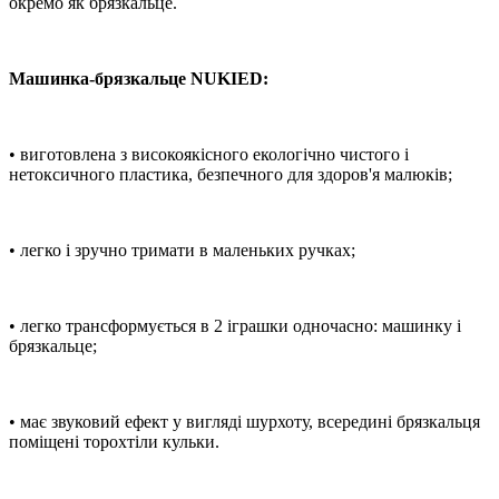
окремо як брязкальце.
Машинка-брязкальце NUKIED:
• виготовлена ​​з високоякісного екологічно чистого і
нетоксичного пластика, безпечного для здоров'я малюків;
• легко і зручно тримати в маленьких ручках;
• легко трансформується в 2 іграшки одночасно: машинку і
брязкальце;
• має звуковий ефект у вигляді шурхоту, всередині брязкальця
поміщені торохтіли кульки.