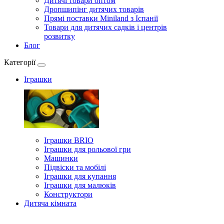
Дитячі товари оптом
Дропшипінг дитячих товарів
Прямі поставки Miniland з Іспанії
Товари для дитячих садків і центрів
розвитку
Блог
Категорії
Іграшки
Іграшки BRIO
Іграшки для рольової гри
Машинки
Підвіски та мобілі
Іграшки для купання
Іграшки для малюків
Конструктори
Дитяча кімната