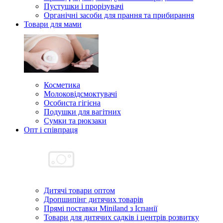
Пустушки і прорізувачі
Органічні засоби для прання та прибирання
Товари для мами
Косметика
Молоковідсмоктувачі
Особиста гігієна
Подушки для вагітних
Сумки та рюкзаки
Опт і співпраця
Дитячі товари оптом
Дропшипінг дитячих товарів
Прямі поставки Miniland з Іспанії
Товари для дитячих садків і центрів розвитку