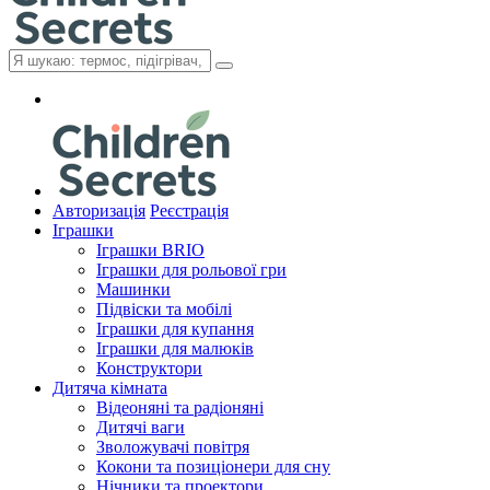
Авторизація
Реєстрація
Іграшки
Іграшки BRIO
Іграшки для рольової гри
Машинки
Підвіски та мобілі
Іграшки для купання
Іграшки для малюків
Конструктори
Дитяча кімната
Відеоняні та радіоняні
Дитячі ваги
Зволожувачі повітря
Кокони та позиціонери для сну
Нічники та проектори