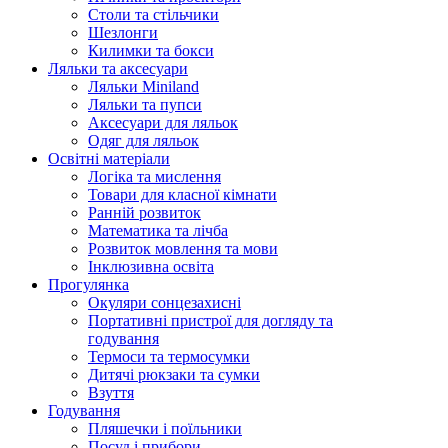
Столи та стільчики
Шезлонги
Килимки та бокси
Ляльки та аксесуари
Ляльки Miniland
Ляльки та пупси
Аксесуари для ляльок
Одяг для ляльок
Освітні матеріали
Логіка та мислення
Товари для класної кімнати
Ранній розвиток
Математика та лічба
Розвиток мовлення та мови
Інклюзивна освіта
Прогулянка
Окуляри сонцезахисні
Портативні пристрої для догляду та
годування
Термоси та термосумки
Дитячі рюкзаки та сумки
Взуття
Годування
Пляшечки і поїльники
Посуд і прибори