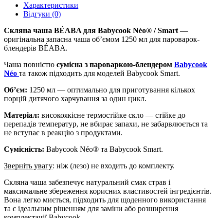
Характеристики
Відгуки (0)
Скляна чаша BÉABA для Babycook Néo® / Smart
—
оригінальна запасна чаша об’ємом 1250 мл для пароварок-
блендерів BÉABA.
Чаша повністю
сумісна з пароваркою-блендером
Babycook
Néo
та також підходить для моделей Babycook Smart.
Обʼєм:
1250 мл — оптимально для приготування кількох
порцій дитячого харчування за один цикл.
Матеріал:
високоякісне термостійке скло — стійке до
перепадів температур, не вбирає запахи, не забарвлюється та
не вступає в реакцію з продуктами.
Сумісність:
Babycook Néo® та Babycook Smart.
Зверніть увагу
: ніж (лезо) не входить до комплекту.
Скляна чаша забезпечує натуральний смак страв і
максимальне збереження корисних властивостей інгредієнтів.
Вона легко миється, підходить для щоденного використання
та є ідеальним рішенням для заміни або розширення
комплектації Babycook.