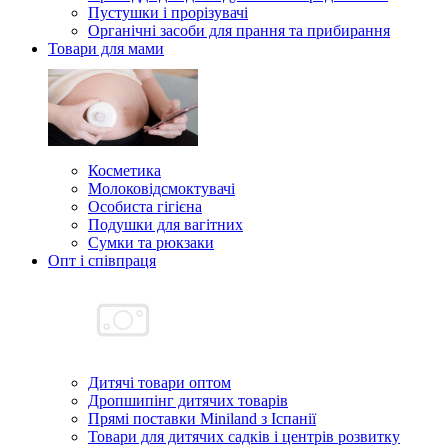
Пустушки і прорізувачі
Органічні засоби для прання та прибирання
Товари для мами
Косметика
Молоковідсмоктувачі
Особиста гігієна
Подушки для вагітних
Сумки та рюкзаки
Опт і співпраця
Дитячі товари оптом
Дропшипінг дитячих товарів
Прямі поставки Miniland з Іспанії
Товари для дитячих садків і центрів розвитку