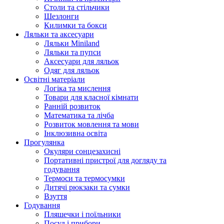
Столи та стільчики
Шезлонги
Килимки та бокси
Ляльки та аксесуари
Ляльки Miniland
Ляльки та пупси
Аксесуари для ляльок
Одяг для ляльок
Освітні матеріали
Логіка та мислення
Товари для класної кімнати
Ранній розвиток
Математика та лічба
Розвиток мовлення та мови
Інклюзивна освіта
Прогулянка
Окуляри сонцезахисні
Портативні пристрої для догляду та
годування
Термоси та термосумки
Дитячі рюкзаки та сумки
Взуття
Годування
Пляшечки і поїльники
Посуд і прибори