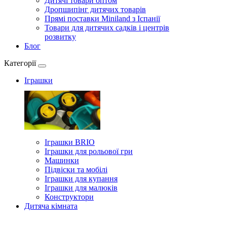
Дитячі товари оптом
Дропшипінг дитячих товарів
Прямі поставки Miniland з Іспанії
Товари для дитячих садків і центрів
розвитку
Блог
Категорії
Іграшки
Іграшки BRIO
Іграшки для рольової гри
Машинки
Підвіски та мобілі
Іграшки для купання
Іграшки для малюків
Конструктори
Дитяча кімната