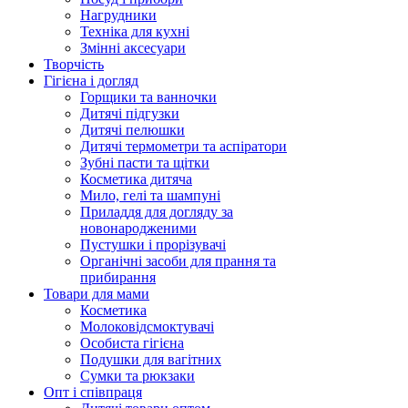
Нагрудники
Техніка для кухні
Змінні аксесуари
Творчість
Гігієна і догляд
Горщики та ванночки
Дитячі підгузки
Дитячі пелюшки
Дитячі термометри та аспіратори
Зубні пасти та щітки
Косметика дитяча
Мило, гелі та шампуні
Приладдя для догляду за
новонародженими
Пустушки і прорізувачі
Органічні засоби для прання та
прибирання
Товари для мами
Косметика
Молоковідсмоктувачі
Особиста гігієна
Подушки для вагітних
Сумки та рюкзаки
Опт і співпраця