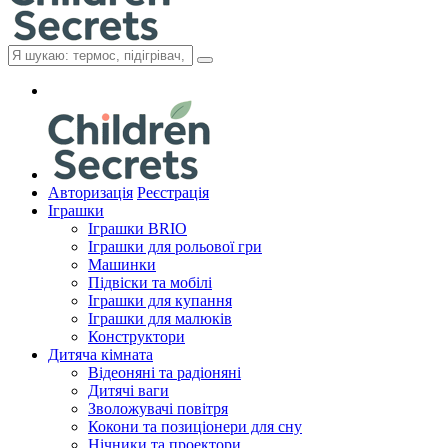
Авторизація
Реєстрація
Іграшки
Іграшки BRIO
Іграшки для рольової гри
Машинки
Підвіски та мобілі
Іграшки для купання
Іграшки для малюків
Конструктори
Дитяча кімната
Відеоняні та радіоняні
Дитячі ваги
Зволожувачі повітря
Кокони та позиціонери для сну
Нічники та проектори