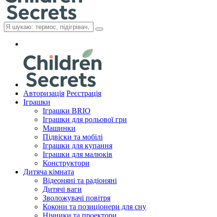
Авторизація
Реєстрація
Іграшки
Іграшки BRIO
Іграшки для рольової гри
Машинки
Підвіски та мобілі
Іграшки для купання
Іграшки для малюків
Конструктори
Дитяча кімната
Відеоняні та радіоняні
Дитячі ваги
Зволожувачі повітря
Кокони та позиціонери для сну
Нічники та проектори