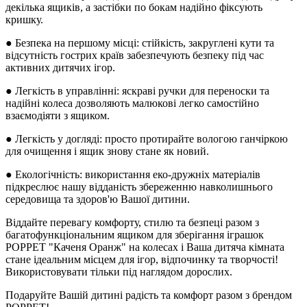
декілька ящиків, а застібки по бокам надійно фіксують
кришку.
● Безпека на першому місці: стійкість, закруглені кути та
відсутність гострих країв забезпечують безпеку під час
активних дитячих ігор.
● Легкість в управлінні: яскраві ручки для переноски та
надійні колеса дозволяють малюкові легко самостійно
взаємодіяти з ящиком.
● Легкість у догляді: просто протирайте вологою ганчіркою
для очищення і ящик знову стане як новий.
● Екологічність: використання еко-дружніх матеріалів
підкреслює нашу відданість збереженню навколишнього
середовища та здоров'ю Вашої дитини.
Віддайте перевагу комфорту, стилю та безпеці разом з
багатофункціональним ящиком для зберігання іграшок
POPPET "Каченя Оранж" на колесах і Ваша дитяча кімната
стане ідеальним місцем для ігор, відпочинку та творчості!
Використовувати тільки під наглядом дорослих.
Подаруйте Вашій дитині радість та комфорт разом з брендом