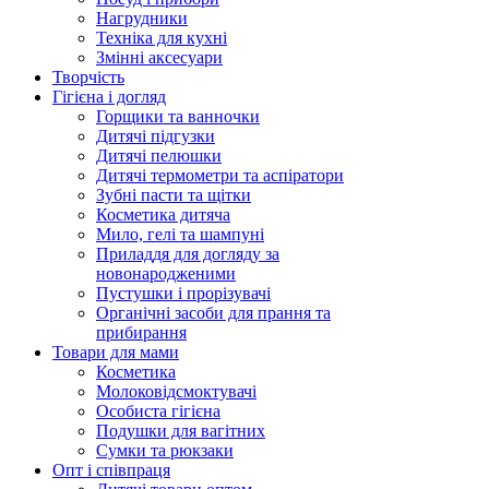
Нагрудники
Техніка для кухні
Змінні аксесуари
Творчість
Гігієна і догляд
Горщики та ванночки
Дитячі підгузки
Дитячі пелюшки
Дитячі термометри та аспіратори
Зубні пасти та щітки
Косметика дитяча
Мило, гелі та шампуні
Приладдя для догляду за
новонародженими
Пустушки і прорізувачі
Органічні засоби для прання та
прибирання
Товари для мами
Косметика
Молоковідсмоктувачі
Особиста гігієна
Подушки для вагітних
Сумки та рюкзаки
Опт і співпраця