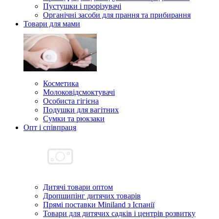
Пустушки і прорізувачі
Органічні засоби для прання та прибирання
Товари для мами
Косметика
Молоковідсмоктувачі
Особиста гігієна
Подушки для вагітних
Сумки та рюкзаки
Опт і співпраця
Дитячі товари оптом
Дропшипінг дитячих товарів
Прямі поставки Miniland з Іспанії
Товари для дитячих садків і центрів розвитку