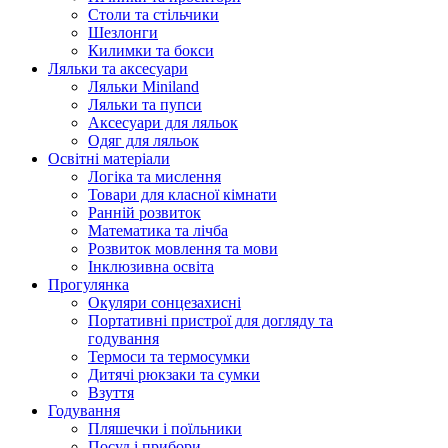
Столи та стільчики
Шезлонги
Килимки та бокси
Ляльки та аксесуари
Ляльки Miniland
Ляльки та пупси
Аксесуари для ляльок
Одяг для ляльок
Освітні матеріали
Логіка та мислення
Товари для класної кімнати
Ранній розвиток
Математика та лічба
Розвиток мовлення та мови
Інклюзивна освіта
Прогулянка
Окуляри сонцезахисні
Портативні пристрої для догляду та
годування
Термоси та термосумки
Дитячі рюкзаки та сумки
Взуття
Годування
Пляшечки і поїльники
Посуд і прибори