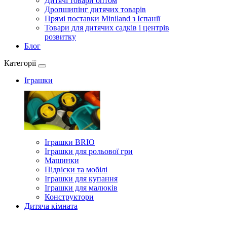
Дитячі товари оптом
Дропшипінг дитячих товарів
Прямі поставки Miniland з Іспанії
Товари для дитячих садків і центрів
розвитку
Блог
Категорії
Іграшки
Іграшки BRIO
Іграшки для рольової гри
Машинки
Підвіски та мобілі
Іграшки для купання
Іграшки для малюків
Конструктори
Дитяча кімната