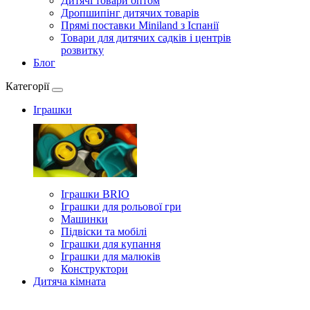
Дитячі товари оптом
Дропшипінг дитячих товарів
Прямі поставки Miniland з Іспанії
Товари для дитячих садків і центрів
розвитку
Блог
Категорії
Іграшки
Іграшки BRIO
Іграшки для рольової гри
Машинки
Підвіски та мобілі
Іграшки для купання
Іграшки для малюків
Конструктори
Дитяча кімната