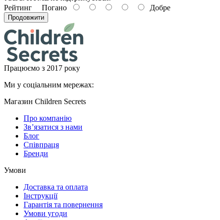
Рейтинг
Погано
Добре
Продовжити
Працюємо з 2017 року
Ми у соціальним мережах:
Магазин Children Secrets
Про компанію
Зв’язатися з нами
Блог
Співпраця
Бренди
Умови
Доставка та оплата
Інструкції
Гарантія та повернення
Умови угоди