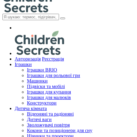
Авторизація
Реєстрація
Іграшки
Іграшки BRIO
Іграшки для рольової гри
Машинки
Підвіски та мобілі
Іграшки для купання
Іграшки для малюків
Конструктори
Дитяча кімната
Відеоняні та радіоняні
Дитячі ваги
Зволожувачі повітря
Кокони та позиціонери для сну
Нічники та проектори