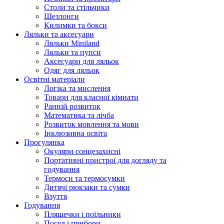
Столи та стільчики
Шезлонги
Килимки та бокси
Ляльки та аксесуари
Ляльки Miniland
Ляльки та пупси
Аксесуари для ляльок
Одяг для ляльок
Освітні матеріали
Логіка та мислення
Товари для класної кімнати
Ранній розвиток
Математика та лічба
Розвиток мовлення та мови
Інклюзивна освіта
Прогулянка
Окуляри сонцезахисні
Портативні пристрої для догляду та
годування
Термоси та термосумки
Дитячі рюкзаки та сумки
Взуття
Годування
Пляшечки і поїльники
Посуд і прибори