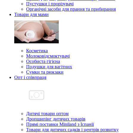
Пустушки і прорізувачі
Органічні засоби для прання та прибирання
Товари для мами
Косметика
Молоковідсмоктувачі
Особиста гігієна
Подушки для вагітних
Сумки та рюкзаки
Опт і співпраця
Дитячі товари оптом
Дропшипінг дитячих товарів
Прямі поставки Miniland з Іспанії
Товари для дитячих садків і центрів розвитку