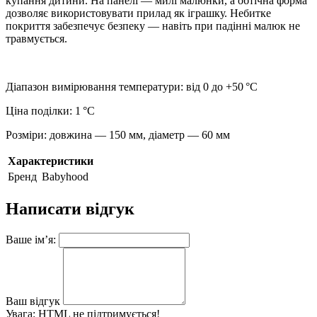
купання дитини. На панелі — милі малюнки, а обтічна форма
дозволяє використовувати прилад як іграшку. Небитке
покриття забезпечує безпеку — навіть при падінні малюк не
травмується.
Діапазон вимірювання температури: від 0 до +50 °C
Ціна поділки: 1 °C
Розміри: довжина — 150 мм, діаметр — 60 мм
Характеристики
Бренд
Babyhood
Написати відгук
Ваше ім’я:
Ваш відгук
Увага:
HTML не підтримується!