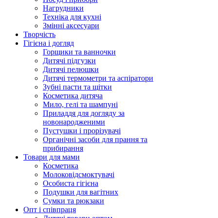
Нагрудники
Техніка для кухні
Змінні аксесуари
Творчість
Гігієна і догляд
Горщики та ванночки
Дитячі підгузки
Дитячі пелюшки
Дитячі термометри та аспіратори
Зубні пасти та щітки
Косметика дитяча
Мило, гелі та шампуні
Приладдя для догляду за
новонародженими
Пустушки і прорізувачі
Органічні засоби для прання та
прибирання
Товари для мами
Косметика
Молоковідсмоктувачі
Особиста гігієна
Подушки для вагітних
Сумки та рюкзаки
Опт і співпраця