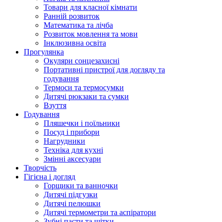
Товари для класної кімнати
Ранній розвиток
Математика та лічба
Розвиток мовлення та мови
Інклюзивна освіта
Прогулянка
Окуляри сонцезахисні
Портативні пристрої для догляду та
годування
Термоси та термосумки
Дитячі рюкзаки та сумки
Взуття
Годування
Пляшечки і поїльники
Посуд і прибори
Нагрудники
Техніка для кухні
Змінні аксесуари
Творчість
Гігієна і догляд
Горщики та ванночки
Дитячі підгузки
Дитячі пелюшки
Дитячі термометри та аспіратори
Зубні пасти та щітки