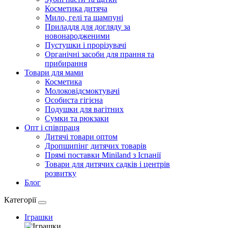
Косметика дитяча
Мило, гелі та шампуні
Приладдя для догляду за
новонародженими
Пустушки і прорізувачі
Органічні засоби для прання та
прибирання
Товари для мами
Косметика
Молоковідсмоктувачі
Особиста гігієна
Подушки для вагітних
Сумки та рюкзаки
Опт і співпраця
Дитячі товари оптом
Дропшипінг дитячих товарів
Прямі поставки Miniland з Іспанії
Товари для дитячих садків і центрів
розвитку
Блог
Категорії
Іграшки