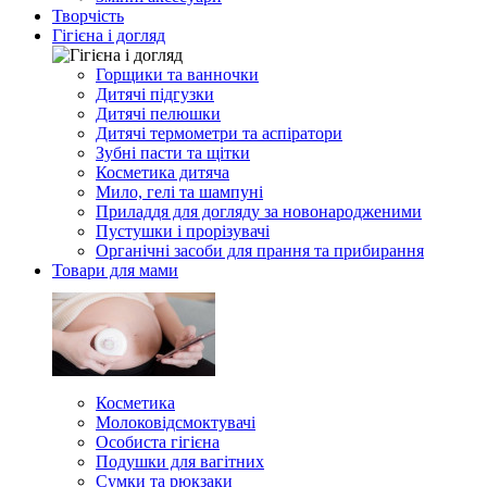
Творчість
Гігієна і догляд
Горщики та ванночки
Дитячі підгузки
Дитячі пелюшки
Дитячі термометри та аспіратори
Зубні пасти та щітки
Косметика дитяча
Мило, гелі та шампуні
Приладдя для догляду за новонародженими
Пустушки і прорізувачі
Органічні засоби для прання та прибирання
Товари для мами
Косметика
Молоковідсмоктувачі
Особиста гігієна
Подушки для вагітних
Сумки та рюкзаки