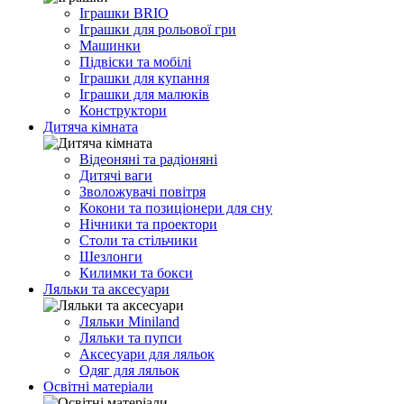
Іграшки BRIO
Іграшки для рольової гри
Машинки
Підвіски та мобілі
Іграшки для купання
Іграшки для малюків
Конструктори
Дитяча кімната
Відеоняні та радіоняні
Дитячі ваги
Зволожувачі повітря
Кокони та позиціонери для сну
Нічники та проектори
Столи та стільчики
Шезлонги
Килимки та бокси
Ляльки та аксесуари
Ляльки Miniland
Ляльки та пупси
Аксесуари для ляльок
Одяг для ляльок
Освітні матеріали