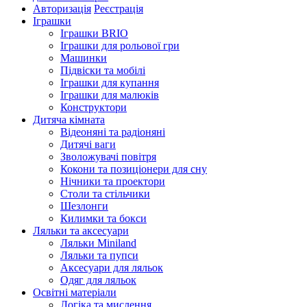
Авторизація
Реєстрація
Іграшки
Іграшки BRIO
Іграшки для рольової гри
Машинки
Підвіски та мобілі
Іграшки для купання
Іграшки для малюків
Конструктори
Дитяча кімната
Відеоняні та радіоняні
Дитячі ваги
Зволожувачі повітря
Кокони та позиціонери для сну
Нічники та проектори
Столи та стільчики
Шезлонги
Килимки та бокси
Ляльки та аксесуари
Ляльки Miniland
Ляльки та пупси
Аксесуари для ляльок
Одяг для ляльок
Освітні матеріали
Логіка та мислення