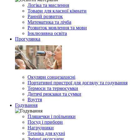
Логіка та мислення
Товари для класної кімнати
Ранній розвиток
Математика та лічба
Розвиток мовлення та мови
Інклюзивна освіта
Прогулянка
Окуляри сонцезахисні
Портативні пристрої для догляду та годування
Термоси та термосумки
Дитячі рюкзаки та сумки
Взуття
Годування
Пляшечки і поїльники
Посуд і прибори
Нагрудники
Техніка для кухні
Змінні аксесуари