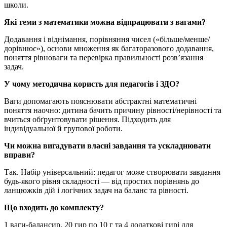
школи.
Які теми з математики можна відпрацювати з вагами?
Додавання і віднімання, порівняння чисел («більше/менше/
дорівнює»), основи множення як багаторазового додавання,
поняття рівноваги та перевірка правильності розв’язання
задач.
У чому методична користь для педагогів і ЗДО?
Ваги допомагають пояснювати абстрактні математичні
поняття наочно: дитина бачить причину рівності/нерівності та
вчиться обґрунтовувати рішення. Підходить для
індивідуальної й групової роботи.
Чи можна вигадувати власні завдання та ускладнювати
вправи?
Так. Набір універсальний: педагог може створювати завдання
будь-якого рівня складності — від простих порівнянь до
ланцюжків дій і логічних задач на баланс та рівності.
Що входить до комплекту?
1 ваги-балансир, 20 гир по 10 г та 4 додаткові гирі для