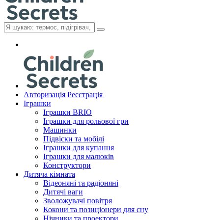
Авторизація
Реєстрація
Іграшки
Іграшки BRIO
Іграшки для рольової гри
Машинки
Підвіски та мобілі
Іграшки для купання
Іграшки для малюків
Конструктори
Дитяча кімната
Відеоняні та радіоняні
Дитячі ваги
Зволожувачі повітря
Кокони та позиціонери для сну
Нічники та проектори