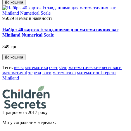
До кошика
95029
Немає в наявності
Набір з 40 карток із завданнями для математичних ваг
Miniland Numerical Scale
849 грн.
До кошика
Теги:
весы
математика
счет
stem
математические весы ваги
математичні
терези
ваги
математика
математичні терези
Miniland
Працюємо з 2017 року
Ми у соціальним мережах: