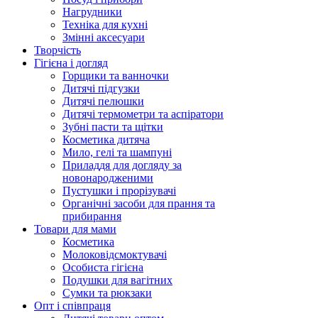
Нагрудники
Техніка для кухні
Змінні аксесуари
Творчість
Гігієна і догляд
Горщики та ванночки
Дитячі підгузки
Дитячі пелюшки
Дитячі термометри та аспіратори
Зубні пасти та щітки
Косметика дитяча
Мило, гелі та шампуні
Приладдя для догляду за
новонародженими
Пустушки і прорізувачі
Органічні засоби для прання та
прибирання
Товари для мами
Косметика
Молоковідсмоктувачі
Особиста гігієна
Подушки для вагітних
Сумки та рюкзаки
Опт і співпраця