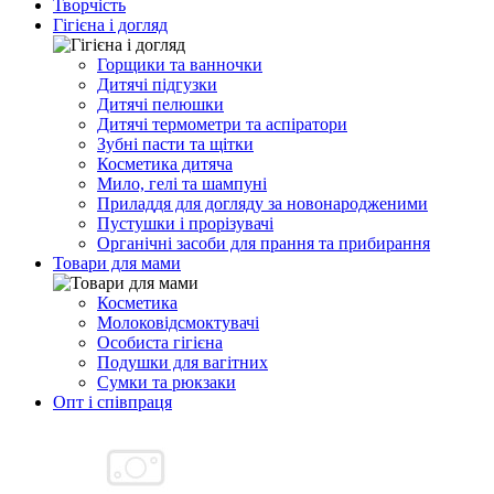
Творчість
Гігієна і догляд
Горщики та ванночки
Дитячі підгузки
Дитячі пелюшки
Дитячі термометри та аспіратори
Зубні пасти та щітки
Косметика дитяча
Мило, гелі та шампуні
Приладдя для догляду за новонародженими
Пустушки і прорізувачі
Органічні засоби для прання та прибирання
Товари для мами
Косметика
Молоковідсмоктувачі
Особиста гігієна
Подушки для вагітних
Сумки та рюкзаки
Опт і співпраця