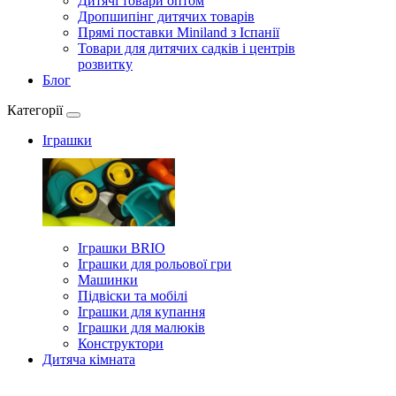
Дитячі товари оптом
Дропшипінг дитячих товарів
Прямі поставки Miniland з Іспанії
Товари для дитячих садків і центрів
розвитку
Блог
Категорії
Іграшки
Іграшки BRIO
Іграшки для рольової гри
Машинки
Підвіски та мобілі
Іграшки для купання
Іграшки для малюків
Конструктори
Дитяча кімната