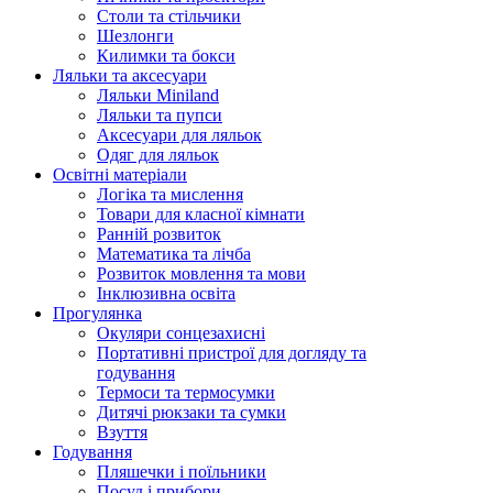
Столи та стільчики
Шезлонги
Килимки та бокси
Ляльки та аксесуари
Ляльки Miniland
Ляльки та пупси
Аксесуари для ляльок
Одяг для ляльок
Освітні матеріали
Логіка та мислення
Товари для класної кімнати
Ранній розвиток
Математика та лічба
Розвиток мовлення та мови
Інклюзивна освіта
Прогулянка
Окуляри сонцезахисні
Портативні пристрої для догляду та
годування
Термоси та термосумки
Дитячі рюкзаки та сумки
Взуття
Годування
Пляшечки і поїльники
Посуд і прибори