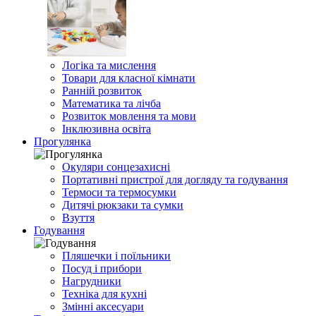
Логіка та мислення
Товари для класної кімнати
Ранній розвиток
Математика та лічба
Розвиток мовлення та мови
Інклюзивна освіта
Прогулянка
Окуляри сонцезахисні
Портативні пристрої для догляду та годування
Термоси та термосумки
Дитячі рюкзаки та сумки
Взуття
Годування
Пляшечки і поїльники
Посуд і прибори
Нагрудники
Техніка для кухні
Змінні аксесуари