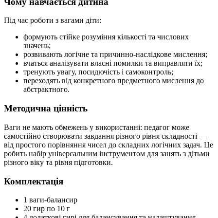
Чому навчається дитина
Під час роботи з вагами діти:
формують стійке розуміння кількості та числових
значень;
розвивають логічне та причинно-наслідкове мислення;
вчаться аналізувати власні помилки та виправляти їх;
тренують увагу, посидючість і самоконтроль;
переходять від конкретного предметного мислення до
абстрактного.
Методична цінність
Ваги не мають обмежень у використанні: педагог може
самостійно створювати завдання різного рівня складності —
від простого порівняння чисел до складних логічних задач. Це
робить набір універсальним інструментом для занять з дітьми
різного віку та рівня підготовки.
Комплектація
1 ваги-балансир
20 гир по 10 г
4 додаткові гирі для балансування та налаштування