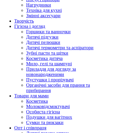
Нагрудники
Техніка для кухні
Змінні аксесуари
Творчість
Гігієна і догляд
Горщики та ванночки
Дитячі підгузки
Дитячі пелюшки
Дитячі термометри та аспіратори
Зубні пасти та щітки
Косметика дитяча
Мило, гелі та шампуні
Приладдя для догляду за
новонародженими
Пустушки і прорізувачі
Органічні засоби для прання та
прибирання
Товари для мами
Косметика
Молоковідсмоктувачі
Особиста гігієна
Подушки для вагітних
Сумки та рюкзаки
Опт і співпраця