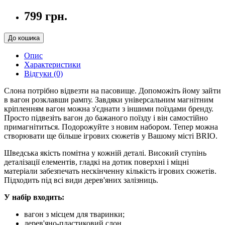
799 грн.
До кошика
Опис
Характеристики
Відгуки (0)
Слона потрібно відвезти на пасовище. Допоможіть йому зайти
в вагон розклавши рампу. Завдяки універсальним магнітним
кріпленням вагон можна з'єднати з іншими поїздами бренду.
Просто підвезіть вагон до бажаного поїзду і він самостійно
примагнітиться. Подорожуйте з новим набором. Тепер можна
створювати ще більше ігрових сюжетів у Вашому місті BRIO.
Шведська якість помітна у кожній деталі. Високий ступінь
деталізації елементів, гладкі на дотик поверхні і міцні
матеріали забезпечать нескінченну кількість ігрових сюжетів.
Підходить під всі види дерев'яних залізниць.
У набір входить:
вагон з місцем для тваринки;
дерев'яно-пластиковий слон.