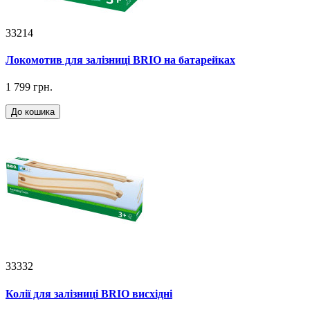
33214
Локомотив для залізниці BRIO на батарейках
1 799 грн.
До кошика
33332
Колії для залізниці BRIO висхідні