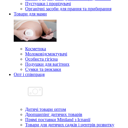
Пустушки і прорізувачі
Органічні засоби для прання та прибирання
Товари для мами
Косметика
Молоковідсмоктувачі
Особиста гігієна
Подушки для вагітних
Сумки та рюкзаки
Опт і співпраця
Дитячі товари оптом
Дропшипінг дитячих товарів
Прямі поставки Miniland з Іспанії
Товари для дитячих садків і центрів розвитку