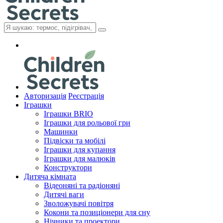
Авторизація
Реєстрація
Іграшки
Іграшки BRIO
Іграшки для рольової гри
Машинки
Підвіски та мобілі
Іграшки для купання
Іграшки для малюків
Конструктори
Дитяча кімната
Відеоняні та радіоняні
Дитячі ваги
Зволожувачі повітря
Кокони та позиціонери для сну
Нічники та проектори