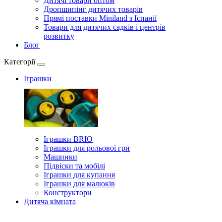
Дитячі товари оптом
Дропшипінг дитячих товарів
Прямі поставки Miniland з Іспанії
Товари для дитячих садків і центрів
розвитку
Блог
Категорії
Іграшки
Іграшки BRIO
Іграшки для рольової гри
Машинки
Підвіски та мобілі
Іграшки для купання
Іграшки для малюків
Конструктори
Дитяча кімната