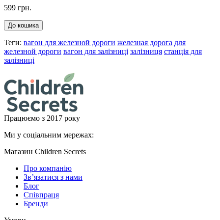
599 грн.
До кошика
Теги:
вагон для железной дороги
железная дорога
для
железной дороги
вагон для залізниці
залізниця
станція для
залізниці
Працюємо з 2017 року
Ми у соціальним мережах:
Магазин Children Secrets
Про компанію
Зв’язатися з нами
Блог
Співпраця
Бренди