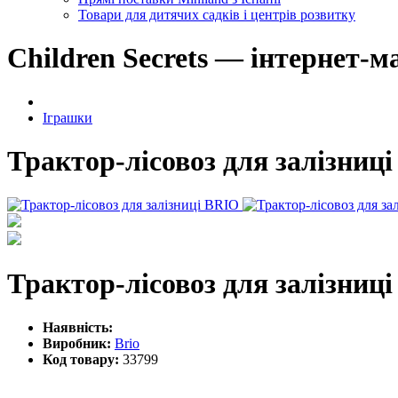
Товари для дитячих садків і центрів розвитку
Children Secrets — інтернет-м
Іграшки
Трактор-лісовоз для залізниц
Трактор-лісовоз для залізниц
Наявність:
Виробник:
Brio
Код товару:
33799