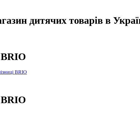
агазин дитячих товарів в Украї
і BRIO
і BRIO