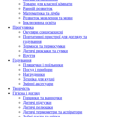
Товари для класної кімнати
Ранній розвиток
Математика та лічба
Розвиток мовлення та мови
Інклюзивна освіта
Прогулянка
Окуляри сонцезахисні
Портативні пристрої для догляду та
годування
Термоси та термосумки
Дитячі рюкзаки та сумки
Взуття
Годування
Пляшечки і поїльники
Посуд і прибори
Нагрудники
Техніка для кухні
Змінні аксесуари
Творчість
Гігієна і догляд
Горщики та ванночки
Дитячі підгузки
Дитячі пелюшки
Дитячі термометри та аспіратори
Зубні пасти та щітки