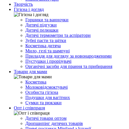
Творчість
Гігієна і догляд
Горщики та ванночки
Дитячі підгузки
Дитячі пелюшки
Дитячі термометри та аспіратори
Зубні пасти та щітки
Косметика дитяча
Мило, гелі та шампуні
Приладдя для догляду за новонародженими
Пустушки і прорізувачі
Органічні засоби для прання та прибирання
Товари для мами
Косметика
Молоковідсмоктувачі
Особиста гігієна
Подушки для вагітних
Сумки та рюкзаки
Опт і співпраця
Дитячі товари оптом
Дропшипінг дитячих товарів
Прямі поставки Miniland з Іспанії