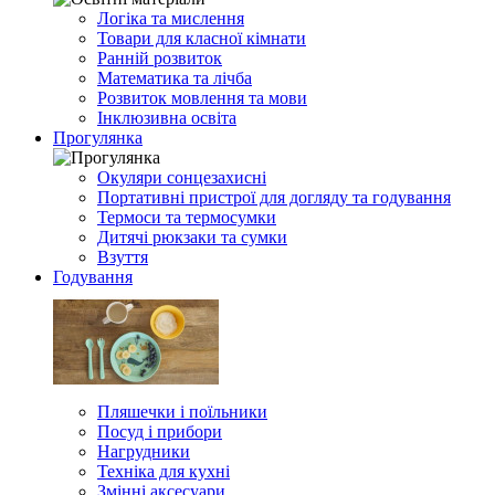
Логіка та мислення
Товари для класної кімнати
Ранній розвиток
Математика та лічба
Розвиток мовлення та мови
Інклюзивна освіта
Прогулянка
Окуляри сонцезахисні
Портативні пристрої для догляду та годування
Термоси та термосумки
Дитячі рюкзаки та сумки
Взуття
Годування
Пляшечки і поїльники
Посуд і прибори
Нагрудники
Техніка для кухні
Змінні аксесуари