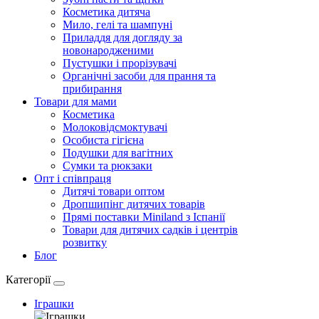
Косметика дитяча
Мило, гелі та шампуні
Приладдя для догляду за
новонародженими
Пустушки і прорізувачі
Органічні засоби для прання та
прибирання
Товари для мами
Косметика
Молоковідсмоктувачі
Особиста гігієна
Подушки для вагітних
Сумки та рюкзаки
Опт і співпраця
Дитячі товари оптом
Дропшипінг дитячих товарів
Прямі поставки Miniland з Іспанії
Товари для дитячих садків і центрів
розвитку
Блог
Категорії
Іграшки