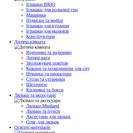
Іграшки BRIO
Іграшки для рольової гри
Машинки
Підвіски та мобілі
Іграшки для купання
Іграшки для малюків
Конструктори
Дитяча кімната
Відеоняні та радіоняні
Дитячі ваги
Зволожувачі повітря
Кокони та позиціонери для сну
Нічники та проектори
Столи та стільчики
Шезлонги
Килимки та бокси
Ляльки та аксесуари
Ляльки Miniland
Ляльки та пупси
Аксесуари для ляльок
Одяг для ляльок
Освітні матеріали