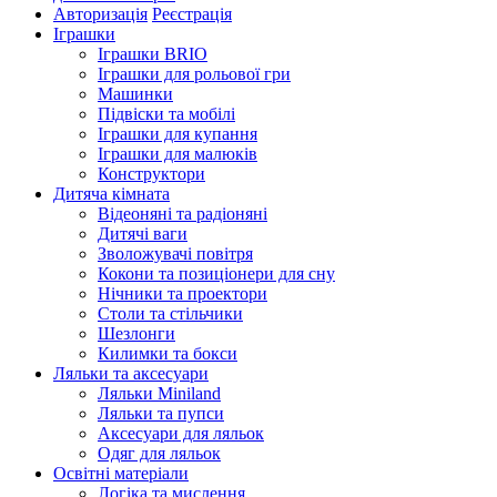
Авторизація
Реєстрація
Іграшки
Іграшки BRIO
Іграшки для рольової гри
Машинки
Підвіски та мобілі
Іграшки для купання
Іграшки для малюків
Конструктори
Дитяча кімната
Відеоняні та радіоняні
Дитячі ваги
Зволожувачі повітря
Кокони та позиціонери для сну
Нічники та проектори
Столи та стільчики
Шезлонги
Килимки та бокси
Ляльки та аксесуари
Ляльки Miniland
Ляльки та пупси
Аксесуари для ляльок
Одяг для ляльок
Освітні матеріали
Логіка та мислення