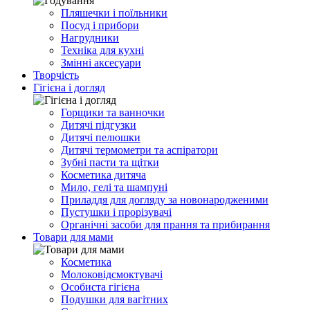
Пляшечки і поїльники
Посуд і прибори
Нагрудники
Техніка для кухні
Змінні аксесуари
Творчість
Гігієна і догляд
Горщики та ванночки
Дитячі підгузки
Дитячі пелюшки
Дитячі термометри та аспіратори
Зубні пасти та щітки
Косметика дитяча
Мило, гелі та шампуні
Приладдя для догляду за новонародженими
Пустушки і прорізувачі
Органічні засоби для прання та прибирання
Товари для мами
Косметика
Молоковідсмоктувачі
Особиста гігієна
Подушки для вагітних