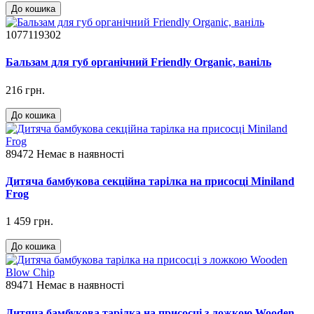
До кошика
1077119302
Бальзам для губ органічний Friendly Organic, ваніль
216 грн.
До кошика
89472
Немає в наявності
Дитяча бамбукова секційна тарілка на присосці Miniland
Frog
1 459 грн.
До кошика
89471
Немає в наявності
Дитяча бамбукова тарілка на присосці з ложкою Wooden