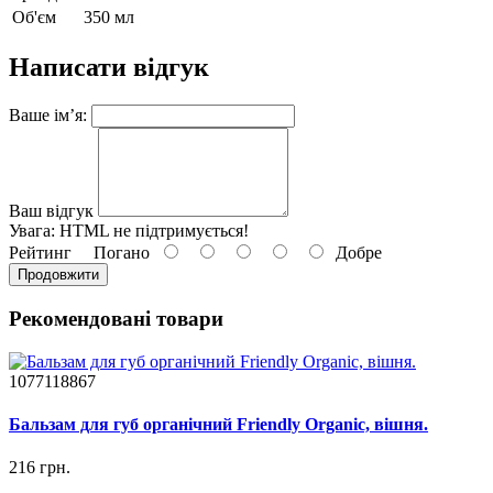
Об'єм
350 мл
Написати відгук
Ваше ім’я:
Ваш відгук
Увага:
HTML не підтримується!
Рейтинг
Погано
Добре
Продовжити
Рекомендовані товари
1077118867
Бальзам для губ органічний Friendly Organic, вішня.
216 грн.