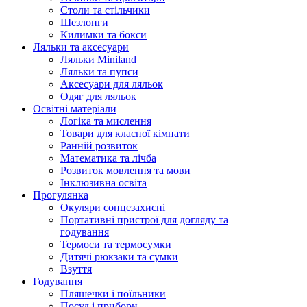
Столи та стільчики
Шезлонги
Килимки та бокси
Ляльки та аксесуари
Ляльки Miniland
Ляльки та пупси
Аксесуари для ляльок
Одяг для ляльок
Освітні матеріали
Логіка та мислення
Товари для класної кімнати
Ранній розвиток
Математика та лічба
Розвиток мовлення та мови
Інклюзивна освіта
Прогулянка
Окуляри сонцезахисні
Портативні пристрої для догляду та
годування
Термоси та термосумки
Дитячі рюкзаки та сумки
Взуття
Годування
Пляшечки і поїльники
Посуд і прибори