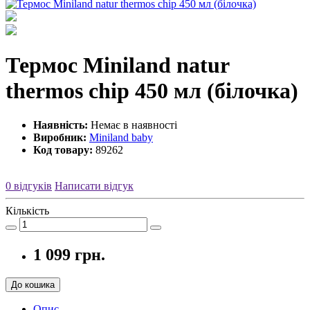
Термос Miniland natur
thermos chip 450 мл (білочка)
Наявність:
Немає в наявності
Виробник:
Miniland baby
Код товару:
89262
0 відгуків
Написати відгук
Кількість
1 099 грн.
До кошика
Опис