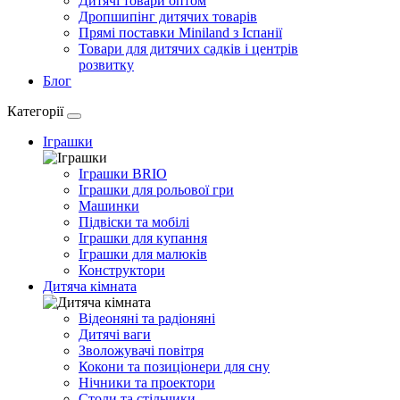
Дитячі товари оптом
Дропшипінг дитячих товарів
Прямі поставки Miniland з Іспанії
Товари для дитячих садків і центрів
розвитку
Блог
Категорії
Іграшки
Іграшки BRIO
Іграшки для рольової гри
Машинки
Підвіски та мобілі
Іграшки для купання
Іграшки для малюків
Конструктори
Дитяча кімната
Відеоняні та радіоняні
Дитячі ваги
Зволожувачі повітря
Кокони та позиціонери для сну
Нічники та проектори
Столи та стільчики