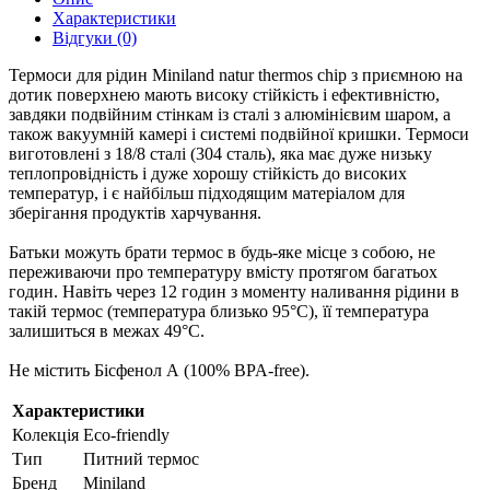
Характеристики
Відгуки (0)
Термоси для рідин Miniland natur thermos chip з приємною на
дотик поверхнею мають високу стійкість і ефективністю,
завдяки подвійним стінкам із сталі з алюмінієвим шаром, а
також вакуумній камері і системі подвійної кришки. Термоси
виготовлені з 18/8 сталі (304 сталь), яка має дуже низьку
теплопровідність і дуже хорошу стійкість до високих
температур, і є найбільш підходящим матеріалом для
зберігання продуктів харчування.
Батьки можуть брати термос в будь-яке місце з собою, не
переживаючи про температуру вмісту протягом багатьох
годин. Навіть через 12 годин з моменту наливання рідини в
такій термос (температура близько 95°C), її температура
залишиться в межах 49°C.
Не містить Бісфенол А (100% BPA-free).
Характеристики
Колекція
Eco-friendly
Тип
Питний термос
Бренд
Miniland