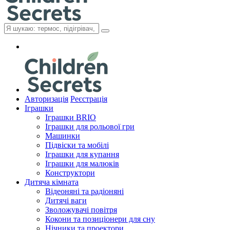
Авторизація
Реєстрація
Іграшки
Іграшки BRIO
Іграшки для рольової гри
Машинки
Підвіски та мобілі
Іграшки для купання
Іграшки для малюків
Конструктори
Дитяча кімната
Відеоняні та радіоняні
Дитячі ваги
Зволожувачі повітря
Кокони та позиціонери для сну
Нічники та проектори