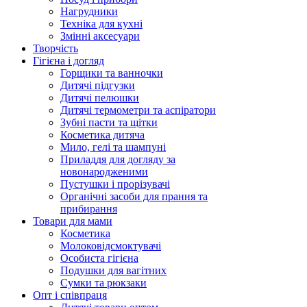
Нагрудники
Техніка для кухні
Змінні аксесуари
Творчість
Гігієна і догляд
Горщики та ванночки
Дитячі підгузки
Дитячі пелюшки
Дитячі термометри та аспіратори
Зубні пасти та щітки
Косметика дитяча
Мило, гелі та шампуні
Приладдя для догляду за
новонародженими
Пустушки і прорізувачі
Органічні засоби для прання та
прибирання
Товари для мами
Косметика
Молоковідсмоктувачі
Особиста гігієна
Подушки для вагітних
Сумки та рюкзаки
Опт і співпраця