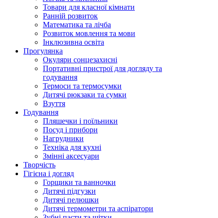
Товари для класної кімнати
Ранній розвиток
Математика та лічба
Розвиток мовлення та мови
Інклюзивна освіта
Прогулянка
Окуляри сонцезахисні
Портативні пристрої для догляду та
годування
Термоси та термосумки
Дитячі рюкзаки та сумки
Взуття
Годування
Пляшечки і поїльники
Посуд і прибори
Нагрудники
Техніка для кухні
Змінні аксесуари
Творчість
Гігієна і догляд
Горщики та ванночки
Дитячі підгузки
Дитячі пелюшки
Дитячі термометри та аспіратори
Зубні пасти та щітки