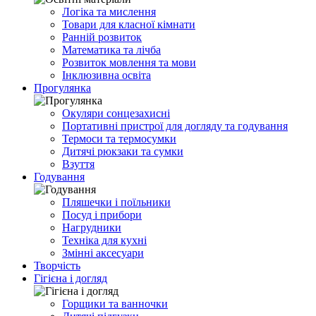
Логіка та мислення
Товари для класної кімнати
Ранній розвиток
Математика та лічба
Розвиток мовлення та мови
Інклюзивна освіта
Прогулянка
Окуляри сонцезахисні
Портативні пристрої для догляду та годування
Термоси та термосумки
Дитячі рюкзаки та сумки
Взуття
Годування
Пляшечки і поїльники
Посуд і прибори
Нагрудники
Техніка для кухні
Змінні аксесуари
Творчість
Гігієна і догляд
Горщики та ванночки