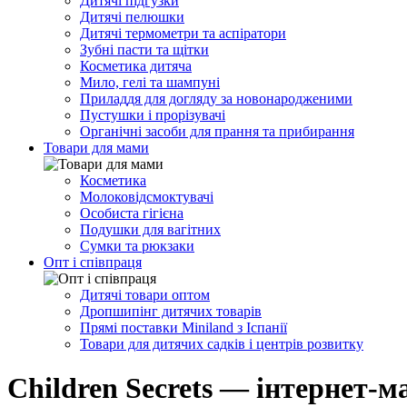
Дитячі підгузки
Дитячі пелюшки
Дитячі термометри та аспіратори
Зубні пасти та щітки
Косметика дитяча
Мило, гелі та шампуні
Приладдя для догляду за новонародженими
Пустушки і прорізувачі
Органічні засоби для прання та прибирання
Товари для мами
Косметика
Молоковідсмоктувачі
Особиста гігієна
Подушки для вагітних
Сумки та рюкзаки
Опт і співпраця
Дитячі товари оптом
Дропшипінг дитячих товарів
Прямі поставки Miniland з Іспанії
Товари для дитячих садків і центрів розвитку
Children Secrets — інтернет-м