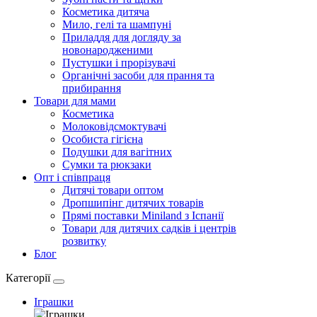
Косметика дитяча
Мило, гелі та шампуні
Приладдя для догляду за
новонародженими
Пустушки і прорізувачі
Органічні засоби для прання та
прибирання
Товари для мами
Косметика
Молоковідсмоктувачі
Особиста гігієна
Подушки для вагітних
Сумки та рюкзаки
Опт і співпраця
Дитячі товари оптом
Дропшипінг дитячих товарів
Прямі поставки Miniland з Іспанії
Товари для дитячих садків і центрів
розвитку
Блог
Категорії
Іграшки