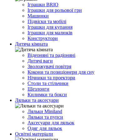
Іграшки BRIO
Іграшки для рольової гри
Машинки
Підвіски та мобілі
Іграшки для купання
Іграшки для малюків
Конструктори
Дитяча кімната
Відеоняні та радіоняні
Дитячі ваги
Зволожувачі повітря
Кокони та позиціонери для сну
Нічники та проектори
Столи та стільчики
Шезлонги
Килимки та бокси
Ляльки та аксесуари
Ляльки Miniland
Ляльки та пупси
Аксесуари для ляльок
Одяг для ляльок
Освітні матеріали