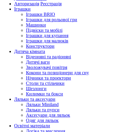
Авторизація
Реєстрація
Іграшки
Іграшки BRIO
Іграшки для рольової гри
Машинки
Підвіски та мобілі
Іграшки для купання
Іграшки для малюків
Конструктори
Дитяча кімната
Відеоняні та радіоняні
Дитячі ваги
Зволожувачі повітря
Кокони та позиціонери для сну
Нічники та проектори
Столи та стільчики
Шезлонги
Килимки та бокси
Ляльки та аксесуари
Ляльки Miniland
Ляльки та пупси
Аксесуари для ляльок
Одяг для ляльок
Освітні матеріали
Логіка та мислення