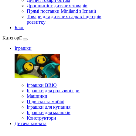
Дитячі товари оптом
Дропшипінг дитячих товарів
Прямі поставки Miniland з Іспанії
Товари для дитячих садків і центрів
розвитку
Блог
Категорії
Іграшки
Іграшки BRIO
Іграшки для рольової гри
Машинки
Підвіски та мобілі
Іграшки для купання
Іграшки для малюків
Конструктори
Дитяча кімната