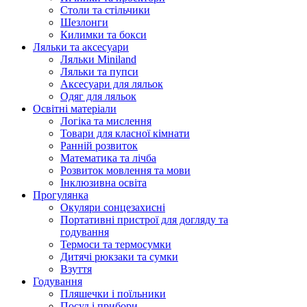
Столи та стільчики
Шезлонги
Килимки та бокси
Ляльки та аксесуари
Ляльки Miniland
Ляльки та пупси
Аксесуари для ляльок
Одяг для ляльок
Освітні матеріали
Логіка та мислення
Товари для класної кімнати
Ранній розвиток
Математика та лічба
Розвиток мовлення та мови
Інклюзивна освіта
Прогулянка
Окуляри сонцезахисні
Портативні пристрої для догляду та
годування
Термоси та термосумки
Дитячі рюкзаки та сумки
Взуття
Годування
Пляшечки і поїльники
Посуд і прибори