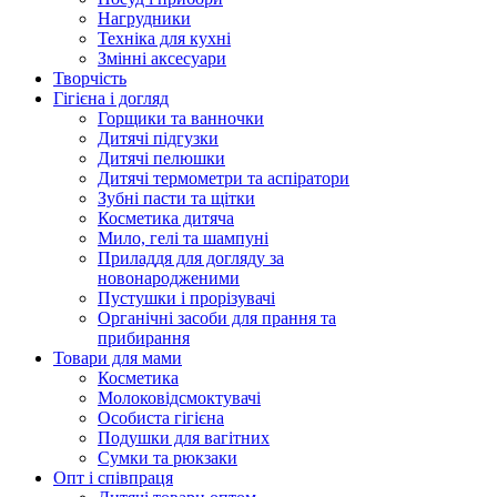
Нагрудники
Техніка для кухні
Змінні аксесуари
Творчість
Гігієна і догляд
Горщики та ванночки
Дитячі підгузки
Дитячі пелюшки
Дитячі термометри та аспіратори
Зубні пасти та щітки
Косметика дитяча
Мило, гелі та шампуні
Приладдя для догляду за
новонародженими
Пустушки і прорізувачі
Органічні засоби для прання та
прибирання
Товари для мами
Косметика
Молоковідсмоктувачі
Особиста гігієна
Подушки для вагітних
Сумки та рюкзаки
Опт і співпраця