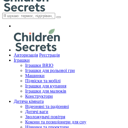
Авторизація
Реєстрація
Іграшки
Іграшки BRIO
Іграшки для рольової гри
Машинки
Підвіски та мобілі
Іграшки для купання
Іграшки для малюків
Конструктори
Дитяча кімната
Відеоняні та радіоняні
Дитячі ваги
Зволожувачі повітря
Кокони та позиціонери для сну
Нічники та проектори