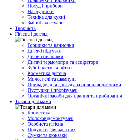
Пляшечки і поїльники
Посуд і прибори
Нагрудники
Техніка для кухні
Змінні аксесуари
Творчість
Гігієна і догляд
Горщики та ванночки
Дитячі підгузки
Дитячі пелюшки
Дитячі термометри та аспіратори
Зубні пасти та щітки
Косметика дитяча
Мило, гелі та шампуні
Приладдя для догляду за новонародженими
Пустушки і прорізувачі
Органічні засоби для прання та прибирання
Товари для мами
Косметика
Молоковідсмоктувачі
Особиста гігієна
Подушки для вагітних
Сумки та рюкзаки