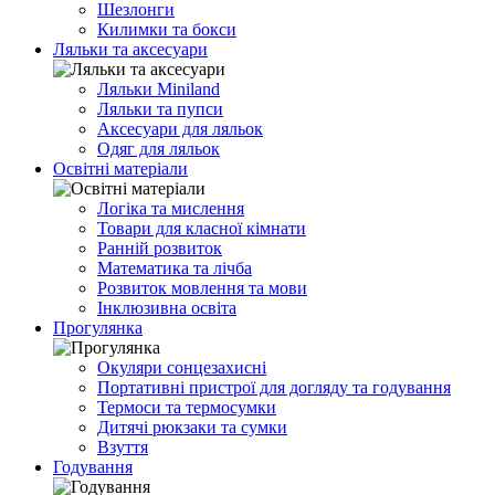
Шезлонги
Килимки та бокси
Ляльки та аксесуари
Ляльки Miniland
Ляльки та пупси
Аксесуари для ляльок
Одяг для ляльок
Освітні матеріали
Логіка та мислення
Товари для класної кімнати
Ранній розвиток
Математика та лічба
Розвиток мовлення та мови
Інклюзивна освіта
Прогулянка
Окуляри сонцезахисні
Портативні пристрої для догляду та годування
Термоси та термосумки
Дитячі рюкзаки та сумки
Взуття
Годування