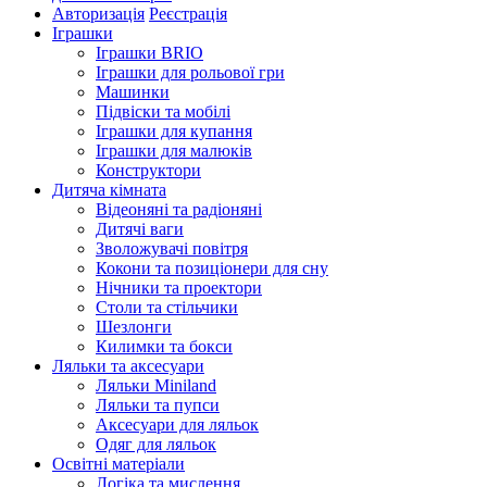
Авторизація
Реєстрація
Іграшки
Іграшки BRIO
Іграшки для рольової гри
Машинки
Підвіски та мобілі
Іграшки для купання
Іграшки для малюків
Конструктори
Дитяча кімната
Відеоняні та радіоняні
Дитячі ваги
Зволожувачі повітря
Кокони та позиціонери для сну
Нічники та проектори
Столи та стільчики
Шезлонги
Килимки та бокси
Ляльки та аксесуари
Ляльки Miniland
Ляльки та пупси
Аксесуари для ляльок
Одяг для ляльок
Освітні матеріали
Логіка та мислення