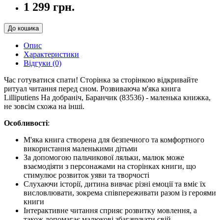
1 299 грн.
До кошика
Опис
Характеристики
Відгуки (0)
Час готуватися спати! Сторінка за сторінкою відкривайте
ритуал читання перед сном. Розвиваюча м'яка книга
Lilliputiens На добраніч, Баранчик (83536) - маленька книжка,
не зовсім схожа на інші.
Особливості
:
М'яка книга створена для безпечного та комфортного
використання маленькими дітьми
За допомогою пальчикової ляльки, малюк може
взаємодіяти з персонажами на сторінках книги, що
стимулює розвиток уяви та творчості
Слухаючи історії, дитина вивчає різні емоції та вміє їх
висловлювати, зокрема співпереживати разом із героями
книги
Інтерактивне читання сприяє розвитку мовлення, а
також допомагає малюкові збагачувати свій