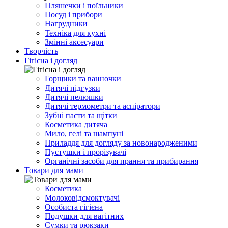
Пляшечки і поїльники
Посуд і прибори
Нагрудники
Техніка для кухні
Змінні аксесуари
Творчість
Гігієна і догляд
Горщики та ванночки
Дитячі підгузки
Дитячі пелюшки
Дитячі термометри та аспіратори
Зубні пасти та щітки
Косметика дитяча
Мило, гелі та шампуні
Приладдя для догляду за новонародженими
Пустушки і прорізувачі
Органічні засоби для прання та прибирання
Товари для мами
Косметика
Молоковідсмоктувачі
Особиста гігієна
Подушки для вагітних
Сумки та рюкзаки