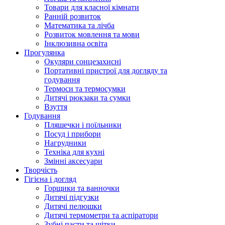
Товари для класної кімнати
Ранній розвиток
Математика та лічба
Розвиток мовлення та мови
Інклюзивна освіта
Прогулянка
Окуляри сонцезахисні
Портативні пристрої для догляду та
годування
Термоси та термосумки
Дитячі рюкзаки та сумки
Взуття
Годування
Пляшечки і поїльники
Посуд і прибори
Нагрудники
Техніка для кухні
Змінні аксесуари
Творчість
Гігієна і догляд
Горщики та ванночки
Дитячі підгузки
Дитячі пелюшки
Дитячі термометри та аспіратори
Зубні пасти та щітки