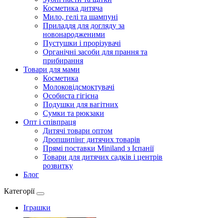
Косметика дитяча
Мило, гелі та шампуні
Приладдя для догляду за
новонародженими
Пустушки і прорізувачі
Органічні засоби для прання та
прибирання
Товари для мами
Косметика
Молоковідсмоктувачі
Особиста гігієна
Подушки для вагітних
Сумки та рюкзаки
Опт і співпраця
Дитячі товари оптом
Дропшипінг дитячих товарів
Прямі поставки Miniland з Іспанії
Товари для дитячих садків і центрів
розвитку
Блог
Категорії
Іграшки