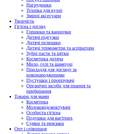
Нагрудники
Техніка для кухні
Змінні аксесуари
Творчість
Гігієна і догляд
Горщики та ванночки
Дитячі підгузки
Дитячі пелюшки
Дитячі термометри та аспіратори
Зубні пасти та щітки
Косметика дитяча
Мило, гелі та шампуні
Приладдя для догляду за
новонародженими
Пустушки і прорізувачі
Органічні засоби для прання та
прибирання
Товари для мами
Косметика
Молоковідсмоктувачі
Особиста гігієна
Подушки для вагітних
Сумки та рюкзаки
Опт і співпраця