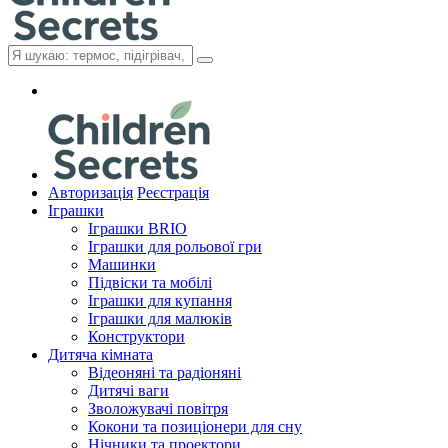
Авторизація
Реєстрація
Іграшки
Іграшки BRIO
Іграшки для рольової гри
Машинки
Підвіски та мобілі
Іграшки для купання
Іграшки для малюків
Конструктори
Дитяча кімната
Відеоняні та радіоняні
Дитячі ваги
Зволожувачі повітря
Кокони та позиціонери для сну
Нічники та проектори