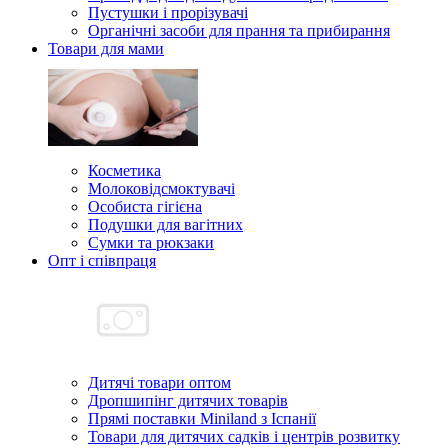
Пустушки і прорізувачі
Органічні засоби для прання та прибирання
Товари для мами
Косметика
Молоковідсмоктувачі
Особиста гігієна
Подушки для вагітних
Сумки та рюкзаки
Опт і співпраця
Дитячі товари оптом
Дропшипінг дитячих товарів
Прямі поставки Miniland з Іспанії
Товари для дитячих садків і центрів розвитку