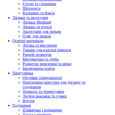
Столи та стільчики
Шезлонги
Килимки та бокси
Ляльки та аксесуари
Ляльки Miniland
Ляльки та пупси
Аксесуари для ляльок
Одяг для ляльок
Освітні матеріали
Логіка та мислення
Товари для класної кімнати
Ранній розвиток
Математика та лічба
Розвиток мовлення та мови
Інклюзивна освіта
Прогулянка
Окуляри сонцезахисні
Портативні пристрої для догляду та
годування
Термоси та термосумки
Дитячі рюкзаки та сумки
Взуття
Годування
Пляшечки і поїльники
Посуд і прибори