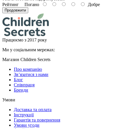
Рейтинг
Погано
Добре
Продовжити
Працюємо з 2017 року
Ми у соціальним мережах:
Магазин Children Secrets
Про компанію
Зв’язатися з нами
Блог
Співпраця
Бренди
Умови
Доставка та оплата
Інструкції
Гарантія та повернення
Умови угоди