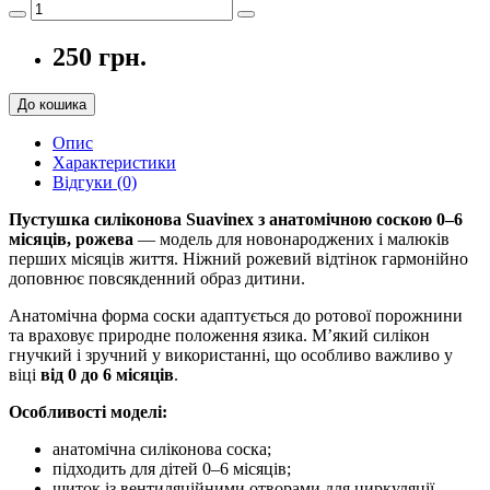
250 грн.
До кошика
Опис
Характеристики
Відгуки (0)
Пустушка силіконова Suavinex з анатомічною соскою 0–6
місяців, рожева
— модель для новонароджених і малюків
перших місяців життя. Ніжний рожевий відтінок гармонійно
доповнює повсякденний образ дитини.
Анатомічна форма соски адаптується до ротової порожнини
та враховує природне положення язика. М’який силікон
гнучкий і зручний у використанні, що особливо важливо у
віці
від 0 до 6 місяців
.
Особливості моделі:
анатомічна силіконова соска;
підходить для дітей 0–6 місяців;
щиток із вентиляційними отворами для циркуляції