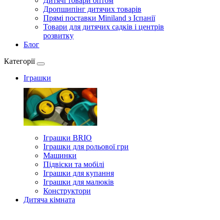
Дитячі товари оптом
Дропшипінг дитячих товарів
Прямі поставки Miniland з Іспанії
Товари для дитячих садків і центрів
розвитку
Блог
Категорії
Іграшки
Іграшки BRIO
Іграшки для рольової гри
Машинки
Підвіски та мобілі
Іграшки для купання
Іграшки для малюків
Конструктори
Дитяча кімната