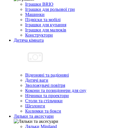
Іграшки BRIO
Іграшки для рольової гри
Машинки
Підвіски та мобілі
Іграшки для купання
Іграшки для малюків
Конструктори
Дитяча кімната
Відеоняні та радіоняні
Дитячі ваги
Зволожувачі повітря
Кокони та позиціонери для сну
Нічники та проектори
Столи та стільчики
Шезлонги
Килимки та бокси
Ляльки та аксесуари
Ляльки Miniland