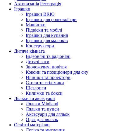
Авторизація
Реєстрація
Іграшки
Іграшки BRIO
Іграшки для рольової гри
Машинки
Підвіски та мобілі
Іграшки для купання
Іграшки для малюків
Конструктори
Дитяча кімната
Відеоняні та радіоняні
Дитячі ваги
Зволожувачі повітря
Кокони та позиціонери для сну
Нічники та проектори
Столи та стільчики
Шезлонги
Килимки та бокси
Ляльки та аксесуари
Ляльки Miniland
Ляльки та пупси
Аксесуари для ляльок
Одяг для ляльок
Освітні матеріали
Логіка та мислення