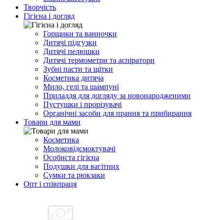
Творчість
Гігієна і догляд
Горщики та ванночки
Дитячі підгузки
Дитячі пелюшки
Дитячі термометри та аспіратори
Зубні пасти та щітки
Косметика дитяча
Мило, гелі та шампуні
Приладдя для догляду за новонародженими
Пустушки і прорізувачі
Органічні засоби для прання та прибирання
Товари для мами
Косметика
Молоковідсмоктувачі
Особиста гігієна
Подушки для вагітних
Сумки та рюкзаки
Опт і співпраця