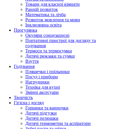
Товари для класної кімнати
Ранній розвиток
Математика та лічба
Розвиток мовлення та мови
Інклюзивна освіта
Прогулянка
Окуляри сонцезахисні
Портативні пристрої для догляду та
годування
Термоси та термосумки
Дитячі рюкзаки та сумки
Взуття
Годування
Пляшечки і поїльники
Посуд і прибори
Нагрудники
Техніка для кухні
Змінні аксесуари
Творчість
Гігієна і догляд
Горщики та ванночки
Дитячі підгузки
Дитячі пелюшки
Дитячі термометри та аспіратори
Зубні пасти та щітки