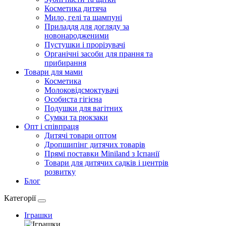
Косметика дитяча
Мило, гелі та шампуні
Приладдя для догляду за
новонародженими
Пустушки і прорізувачі
Органічні засоби для прання та
прибирання
Товари для мами
Косметика
Молоковідсмоктувачі
Особиста гігієна
Подушки для вагітних
Сумки та рюкзаки
Опт і співпраця
Дитячі товари оптом
Дропшипінг дитячих товарів
Прямі поставки Miniland з Іспанії
Товари для дитячих садків і центрів
розвитку
Блог
Категорії
Іграшки