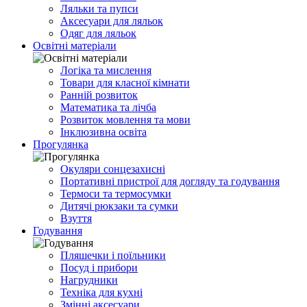
Ляльки та пупси
Аксесуари для ляльок
Одяг для ляльок
Освітні матеріали
Логіка та мислення
Товари для класної кімнати
Ранній розвиток
Математика та лічба
Розвиток мовлення та мови
Інклюзивна освіта
Прогулянка
Окуляри сонцезахисні
Портативні пристрої для догляду та годування
Термоси та термосумки
Дитячі рюкзаки та сумки
Взуття
Годування
Пляшечки і поїльники
Посуд і прибори
Нагрудники
Техніка для кухні
Змінні аксесуари