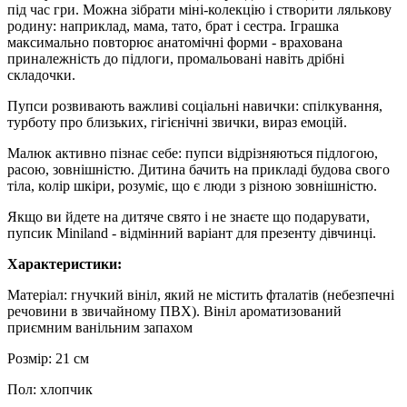
під час гри. Можна зібрати міні-колекцію і створити лялькову
родину: наприклад, мама, тато, брат і сестра. Іграшка
максимально повторює анатомічні форми - врахована
приналежність до підлоги, промальовані навіть дрібні
складочки.
Пупси розвивають важливі соціальні навички: спілкування,
турботу про близьких, гігієнічні звички, вираз емоцій.
Малюк активно пізнає себе: пупси відрізняються підлогою,
расою, зовнішністю. Дитина бачить на прикладі будова свого
тіла, колір шкіри, розуміє, що є люди з різною зовнішністю.
Якщо ви йдете на дитяче свято і не знаєте що подарувати,
пупсик Miniland - відмінний варіант для презенту дівчинці.
Характеристики:
Матеріал: гнучкий вініл, який не містить фталатів (небезпечні
речовини в звичайному ПВХ). Вініл ароматизований
приємним ванільним запахом
Розмір: 21 см
Пол: хлопчик