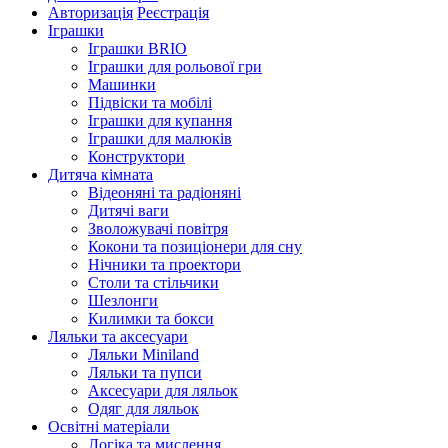
Авторизація
Реєстрація
Іграшки
Іграшки BRIO
Іграшки для рольової гри
Машинки
Підвіски та мобілі
Іграшки для купання
Іграшки для малюків
Конструктори
Дитяча кімната
Відеоняні та радіоняні
Дитячі ваги
Зволожувачі повітря
Кокони та позиціонери для сну
Нічники та проектори
Столи та стільчики
Шезлонги
Килимки та бокси
Ляльки та аксесуари
Ляльки Miniland
Ляльки та пупси
Аксесуари для ляльок
Одяг для ляльок
Освітні матеріали
Логіка та мислення