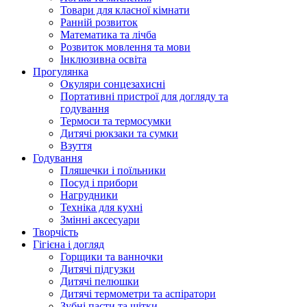
Товари для класної кімнати
Ранній розвиток
Математика та лічба
Розвиток мовлення та мови
Інклюзивна освіта
Прогулянка
Окуляри сонцезахисні
Портативні пристрої для догляду та
годування
Термоси та термосумки
Дитячі рюкзаки та сумки
Взуття
Годування
Пляшечки і поїльники
Посуд і прибори
Нагрудники
Техніка для кухні
Змінні аксесуари
Творчість
Гігієна і догляд
Горщики та ванночки
Дитячі підгузки
Дитячі пелюшки
Дитячі термометри та аспіратори
Зубні пасти та щітки