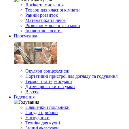
Логіка та мислення
Товари для класної кімнати
Ранній розвиток
Математика та лічба
Розвиток мовлення та мови
Інклюзивна освіта
Прогулянка
Окуляри сонцезахисні
Портативні пристрої для догляду та годування
Термоси та термосумки
Дитячі рюкзаки та сумки
Взуття
Годування
Пляшечки і поїльники
Посуд і прибори
Нагрудники
Техніка для кухні
Змінні аксесуари