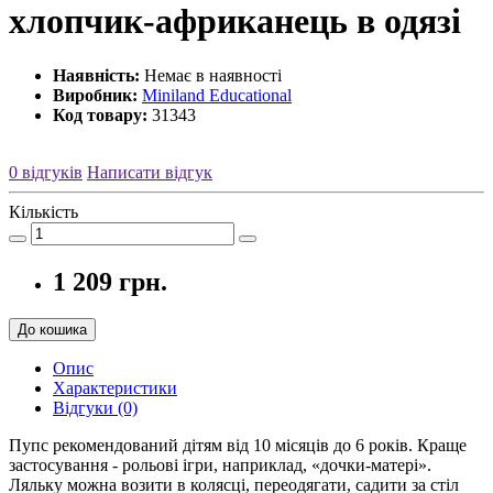
хлопчик-африканець в одязі
Наявність:
Немає в наявності
Виробник:
Miniland Educational
Код товару:
31343
0 відгуків
Написати відгук
Кількість
1 209 грн.
До кошика
Опис
Характеристики
Відгуки (0)
Пупс рекомендований дітям від 10 місяців до 6 років. Краще
застосування - рольові ігри, наприклад, «дочки-матері».
Ляльку можна возити в колясці, переодягати, садити за стіл