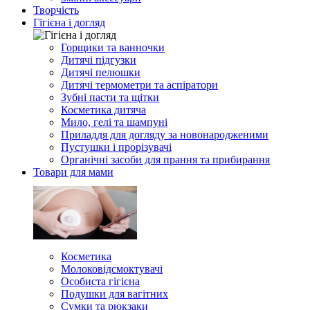
Творчість
Гігієна і догляд
Горщики та ванночки
Дитячі підгузки
Дитячі пелюшки
Дитячі термометри та аспіратори
Зубні пасти та щітки
Косметика дитяча
Мило, гелі та шампуні
Приладдя для догляду за новонародженими
Пустушки і прорізувачі
Органічні засоби для прання та прибирання
Товари для мами
Косметика
Молоковідсмоктувачі
Особиста гігієна
Подушки для вагітних
Сумки та рюкзаки