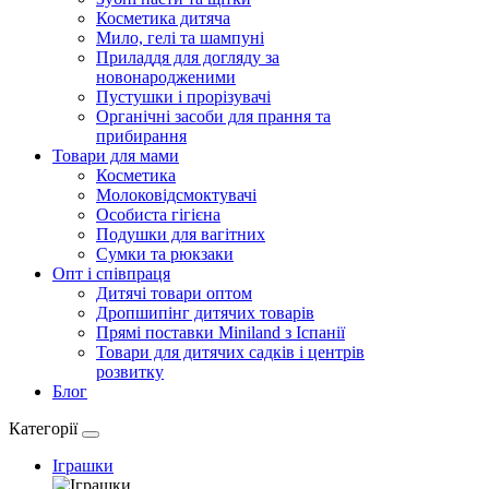
Косметика дитяча
Мило, гелі та шампуні
Приладдя для догляду за
новонародженими
Пустушки і прорізувачі
Органічні засоби для прання та
прибирання
Товари для мами
Косметика
Молоковідсмоктувачі
Особиста гігієна
Подушки для вагітних
Сумки та рюкзаки
Опт і співпраця
Дитячі товари оптом
Дропшипінг дитячих товарів
Прямі поставки Miniland з Іспанії
Товари для дитячих садків і центрів
розвитку
Блог
Категорії
Іграшки