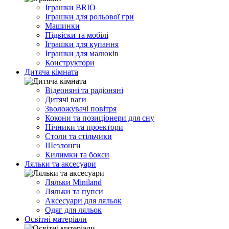
Іграшки BRIO
Іграшки для рольової гри
Машинки
Підвіски та мобілі
Іграшки для купання
Іграшки для малюків
Конструктори
Дитяча кімната
Відеоняні та радіоняні
Дитячі ваги
Зволожувачі повітря
Кокони та позиціонери для сну
Нічники та проектори
Столи та стільчики
Шезлонги
Килимки та бокси
Ляльки та аксесуари
Ляльки Miniland
Ляльки та пупси
Аксесуари для ляльок
Одяг для ляльок
Освітні матеріали