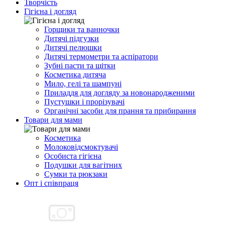
Творчість
Гігієна і догляд
Горщики та ванночки
Дитячі підгузки
Дитячі пелюшки
Дитячі термометри та аспіратори
Зубні пасти та щітки
Косметика дитяча
Мило, гелі та шампуні
Приладдя для догляду за новонародженими
Пустушки і прорізувачі
Органічні засоби для прання та прибирання
Товари для мами
Косметика
Молоковідсмоктувачі
Особиста гігієна
Подушки для вагітних
Сумки та рюкзаки
Опт і співпраця