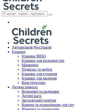
Авторизація
Реєстрація
Іграшки
Іграшки BRIO
Іграшки для рольової гри
Машинки
Підвіски та мобілі
Іграшки для купання
Іграшки для малюків
Конструктори
Дитяча кімната
Відеоняні та радіоняні
Дитячі ваги
Зволожувачі повітря
Кокони та позиціонери для сну
Нічники та проектори