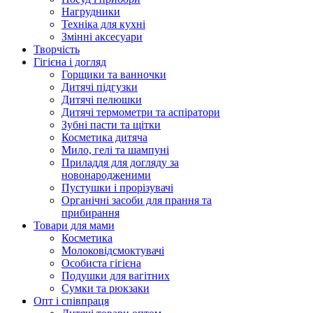
Нагрудники
Техніка для кухні
Змінні аксесуари
Творчість
Гігієна і догляд
Горщики та ванночки
Дитячі підгузки
Дитячі пелюшки
Дитячі термометри та аспіратори
Зубні пасти та щітки
Косметика дитяча
Мило, гелі та шампуні
Приладдя для догляду за
новонародженими
Пустушки і прорізувачі
Органічні засоби для прання та
прибирання
Товари для мами
Косметика
Молоковідсмоктувачі
Особиста гігієна
Подушки для вагітних
Сумки та рюкзаки
Опт і співпраця