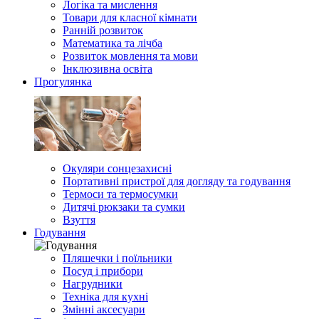
Логіка та мислення
Товари для класної кімнати
Ранній розвиток
Математика та лічба
Розвиток мовлення та мови
Інклюзивна освіта
Прогулянка
Окуляри сонцезахисні
Портативні пристрої для догляду та годування
Термоси та термосумки
Дитячі рюкзаки та сумки
Взуття
Годування
Пляшечки і поїльники
Посуд і прибори
Нагрудники
Техніка для кухні
Змінні аксесуари