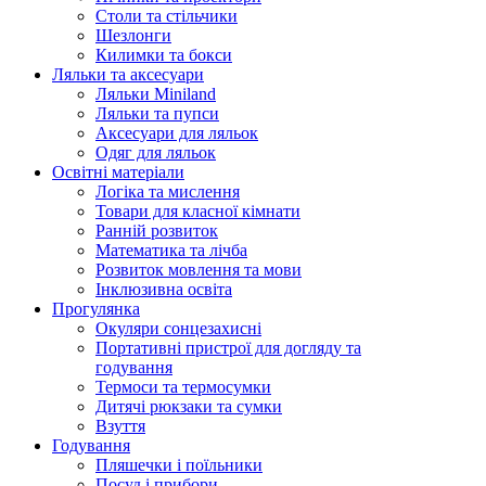
Столи та стільчики
Шезлонги
Килимки та бокси
Ляльки та аксесуари
Ляльки Miniland
Ляльки та пупси
Аксесуари для ляльок
Одяг для ляльок
Освітні матеріали
Логіка та мислення
Товари для класної кімнати
Ранній розвиток
Математика та лічба
Розвиток мовлення та мови
Інклюзивна освіта
Прогулянка
Окуляри сонцезахисні
Портативні пристрої для догляду та
годування
Термоси та термосумки
Дитячі рюкзаки та сумки
Взуття
Годування
Пляшечки і поїльники
Посуд і прибори