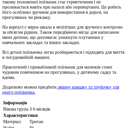
такому положенні поїльник стає герметичним і не
проливається навіть при нахилі або перевертанні. Це робить
його особливо зручним для використання в дорозі, на
прогулянках чи рюкзаку.
На корпусі є мірна шкала в мілілітрах для зручного контролю
за обсягом рідини. Також передбачено місце для написання
імені дитини, що допомагає уникнути плутанини у
навчальних закладах та інших закладах.
Всі деталі поїльника легко розбираються і підходять для миття
в посудомийній машині.
Практичний і привабливий поїльник для малюків стане
чудовим помічником на прогулянках, у дитячому садку та
вдома.
Додатково можна придбати
змінну кришку та трубочку для
цього поїльника.
Інформація
Вікова група
З 6 місяців
Характеристики
Матеріал
Тритан
Набір
Ні