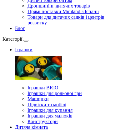
Дитячі товари оптом
Дропшипінг дитячих товарів
Прямі поставки Miniland з Іспанії
Товари для дитячих садків і центрів
розвитку
Блог
Категорії
Іграшки
Іграшки BRIO
Іграшки для рольової гри
Машинки
Підвіски та мобілі
Іграшки для купання
Іграшки для малюків
Конструктори
Дитяча кімната