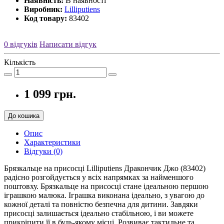
Наявність:
В наявності
Виробник:
Lilliputiens
Код товару:
83402
0 відгуків
Написати відгук
Кількість
1 099 грн.
До кошика
Опис
Характеристики
Відгуки (0)
Брязкальце на присосці Lilliputiens Дракончик Джо (83402)
радісно розгойдується у всіх напрямках за найменшого
поштовху. Брязкальце на присосці стане ідеальною першою
іграшкою малюка. Іграшка виконана ідеально, з увагою до
кожної деталі та повністю безпечна для дитини. Завдяки
присосці залишається ідеально стабільною, і ви можете
прикріпити її в будь-якому місці. Розвиває тактильне та