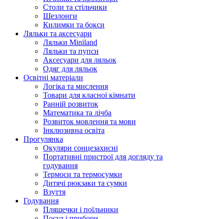
Столи та стільчики
Шезлонги
Килимки та бокси
Ляльки та аксесуари
Ляльки Miniland
Ляльки та пупси
Аксесуари для ляльок
Одяг для ляльок
Освітні матеріали
Логіка та мислення
Товари для класної кімнати
Ранній розвиток
Математика та лічба
Розвиток мовлення та мови
Інклюзивна освіта
Прогулянка
Окуляри сонцезахисні
Портативні пристрої для догляду та
годування
Термоси та термосумки
Дитячі рюкзаки та сумки
Взуття
Годування
Пляшечки і поїльники
Посуд і прибори