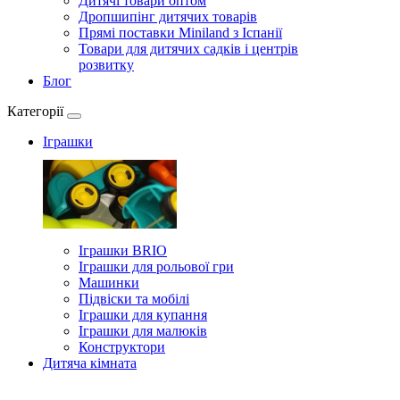
Дитячі товари оптом
Дропшипінг дитячих товарів
Прямі поставки Miniland з Іспанії
Товари для дитячих садків і центрів
розвитку
Блог
Категорії
Іграшки
Іграшки BRIO
Іграшки для рольової гри
Машинки
Підвіски та мобілі
Іграшки для купання
Іграшки для малюків
Конструктори
Дитяча кімната