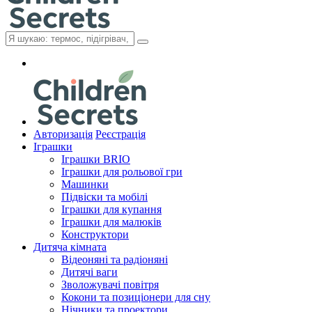
Авторизація
Реєстрація
Іграшки
Іграшки BRIO
Іграшки для рольової гри
Машинки
Підвіски та мобілі
Іграшки для купання
Іграшки для малюків
Конструктори
Дитяча кімната
Відеоняні та радіоняні
Дитячі ваги
Зволожувачі повітря
Кокони та позиціонери для сну
Нічники та проектори