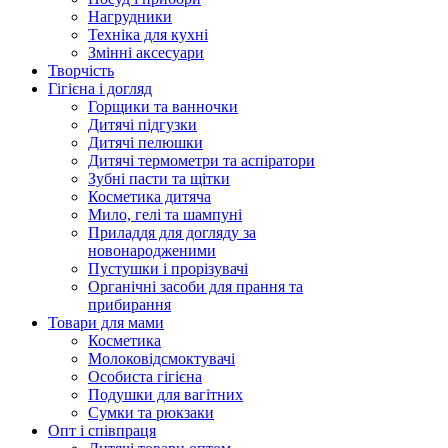
Нагрудники
Техніка для кухні
Змінні аксесуари
Творчість
Гігієна і догляд
Горщики та ванночки
Дитячі підгузки
Дитячі пелюшки
Дитячі термометри та аспіратори
Зубні пасти та щітки
Косметика дитяча
Мило, гелі та шампуні
Приладдя для догляду за
новонародженими
Пустушки і прорізувачі
Органічні засоби для прання та
прибирання
Товари для мами
Косметика
Молоковідсмоктувачі
Особиста гігієна
Подушки для вагітних
Сумки та рюкзаки
Опт і співпраця