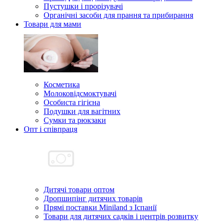
Пустушки і прорізувачі
Органічні засоби для прання та прибирання
Товари для мами
Косметика
Молоковідсмоктувачі
Особиста гігієна
Подушки для вагітних
Сумки та рюкзаки
Опт і співпраця
Дитячі товари оптом
Дропшипінг дитячих товарів
Прямі поставки Miniland з Іспанії
Товари для дитячих садків і центрів розвитку