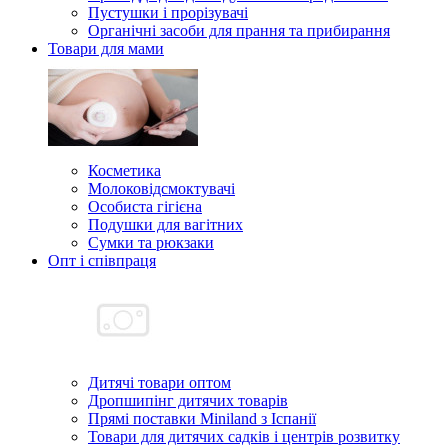
Пустушки і прорізувачі
Органічні засоби для прання та прибирання
Товари для мами
Косметика
Молоковідсмоктувачі
Особиста гігієна
Подушки для вагітних
Сумки та рюкзаки
Опт і співпраця
Дитячі товари оптом
Дропшипінг дитячих товарів
Прямі поставки Miniland з Іспанії
Товари для дитячих садків і центрів розвитку