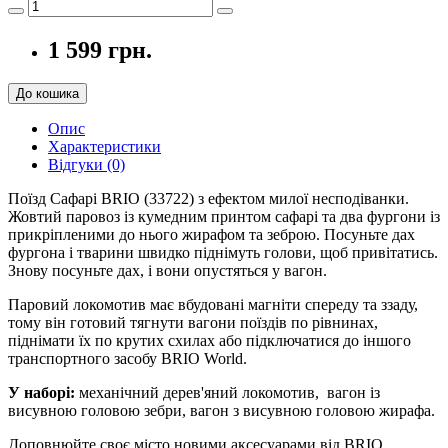
1 599 грн.
До кошика
Опис
Характеристики
Відгуки (0)
Поїзд Сафарі BRIO (33722) з ефектом милої несподіванки.
Жовтий паровоз із кумедним принтом сафарі та два фургони із
прикріпленими до нього жирафом та зеброю. Посуньте дах
фургона і тварини швидко піднімуть голови, щоб привітатись.
Знову посуньте дах, і вони опустяться у вагон.
Паровий локомотив має вбудовані магніти спереду та ззаду,
тому він готовий тягнути вагони поїздів по рівнинах,
піднімати їх по крутих схилах або підключатися до іншого
транспортного засобу BRIO World.
У наборі:
механічний дерев'яний локомотив, вагон із
висувною головою зебри, вагон з висувною головою жирафа.
Доповнюйте своє місто новими аксесуарами від BRIO.