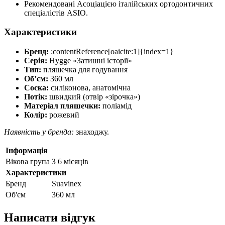
Рекомендовані Асоціацією італійських ортодонтичних
спеціалістів ASIO.
Характеристики
Бренд:
:contentReference[oaicite:1]{index=1}
Серія:
Hygge «Затишні історії»
Тип:
пляшечка для годування
Обʼєм:
360 мл
Соска:
силіконова, анатомічна
Потік:
швидкий (отвір «зірочка»)
Матеріал пляшечки:
поліамід
Колір:
рожевий
Наявність у бренда:
знаходжу.
Інформація
Вікова група
З 6 місяців
Характеристики
Бренд
Suavinex
Об'єм
360 мл
Написати відгук