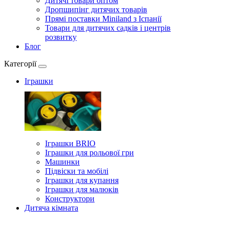
Дитячі товари оптом
Дропшипінг дитячих товарів
Прямі поставки Miniland з Іспанії
Товари для дитячих садків і центрів
розвитку
Блог
Категорії
Іграшки
Іграшки BRIO
Іграшки для рольової гри
Машинки
Підвіски та мобілі
Іграшки для купання
Іграшки для малюків
Конструктори
Дитяча кімната