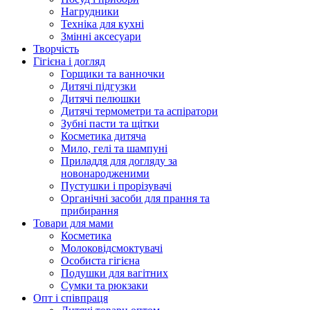
Нагрудники
Техніка для кухні
Змінні аксесуари
Творчість
Гігієна і догляд
Горщики та ванночки
Дитячі підгузки
Дитячі пелюшки
Дитячі термометри та аспіратори
Зубні пасти та щітки
Косметика дитяча
Мило, гелі та шампуні
Приладдя для догляду за
новонародженими
Пустушки і прорізувачі
Органічні засоби для прання та
прибирання
Товари для мами
Косметика
Молоковідсмоктувачі
Особиста гігієна
Подушки для вагітних
Сумки та рюкзаки
Опт і співпраця