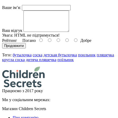
Ваше ім’я:
Ваш відгук
Увага:
HTML не підтримується!
Рейтинг
Погано
Добре
Продовжити
Теги:
бутылочка
соска
детская бутылочка
поильник
пляшечка
кругла соска
дитяча пляшечка
поїльник
Працюємо з 2017 року
Ми у соціальним мережах:
Магазин Children Secrets
Про компанію