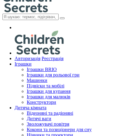
Авторизація
Реєстрація
Іграшки
Іграшки BRIO
Іграшки для рольової гри
Машинки
Підвіски та мобілі
Іграшки для купання
Іграшки для малюків
Конструктори
Дитяча кімната
Відеоняні та радіоняні
Дитячі ваги
Зволожувачі повітря
Кокони та позиціонери для сну
Нічники та проектори