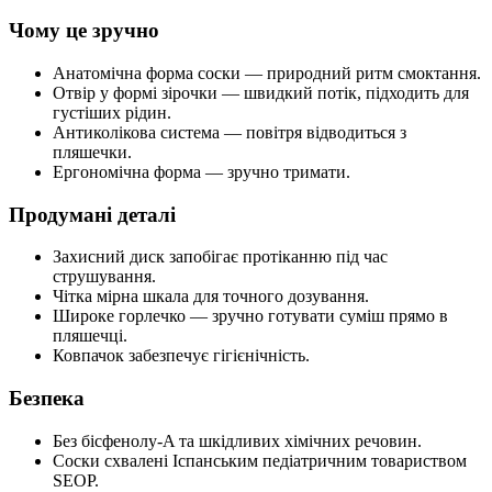
Чому це зручно
Анатомічна форма соски — природний ритм смоктання.
Отвір у формі зірочки — швидкий потік, підходить для
густіших рідин.
Антиколікова система — повітря відводиться з
пляшечки.
Ергономічна форма — зручно тримати.
Продумані деталі
Захисний диск запобігає протіканню під час
струшування.
Чітка мірна шкала для точного дозування.
Широке горлечко — зручно готувати суміш прямо в
пляшечці.
Ковпачок забезпечує гігієнічність.
Безпека
Без бісфенолу-A та шкідливих хімічних речовин.
Соски схвалені Іспанським педіатричним товариством
SEOP.