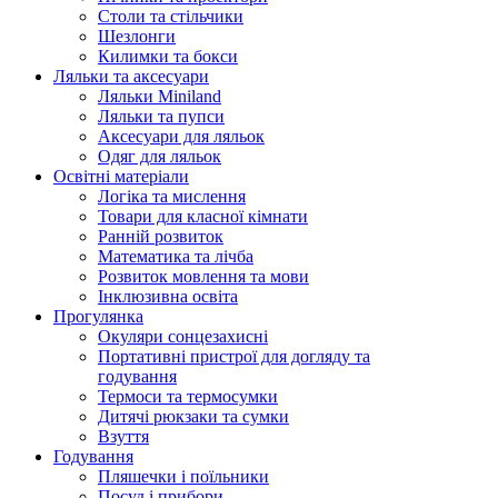
Столи та стільчики
Шезлонги
Килимки та бокси
Ляльки та аксесуари
Ляльки Miniland
Ляльки та пупси
Аксесуари для ляльок
Одяг для ляльок
Освітні матеріали
Логіка та мислення
Товари для класної кімнати
Ранній розвиток
Математика та лічба
Розвиток мовлення та мови
Інклюзивна освіта
Прогулянка
Окуляри сонцезахисні
Портативні пристрої для догляду та
годування
Термоси та термосумки
Дитячі рюкзаки та сумки
Взуття
Годування
Пляшечки і поїльники
Посуд і прибори