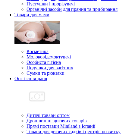
Пустушки і прорізувачі
Органічні засоби для прання та прибирання
Товари для мами
Косметика
Молоковідсмоктувачі
Особиста гігієна
Подушки для вагітних
Сумки та рюкзаки
Опт і співпраця
Дитячі товари оптом
Дропшипінг дитячих товарів
Прямі поставки Miniland з Іспанії
Товари для дитячих садків і центрів розвитку