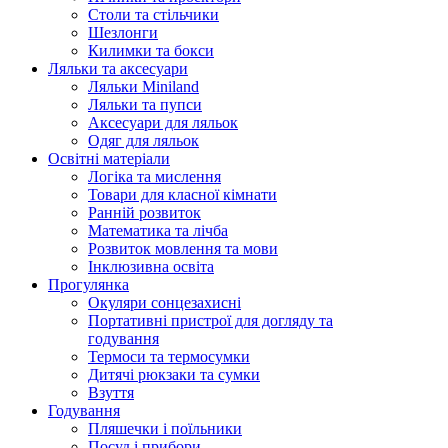
Столи та стільчики
Шезлонги
Килимки та бокси
Ляльки та аксесуари
Ляльки Miniland
Ляльки та пупси
Аксесуари для ляльок
Одяг для ляльок
Освітні матеріали
Логіка та мислення
Товари для класної кімнати
Ранній розвиток
Математика та лічба
Розвиток мовлення та мови
Інклюзивна освіта
Прогулянка
Окуляри сонцезахисні
Портативні пристрої для догляду та
годування
Термоси та термосумки
Дитячі рюкзаки та сумки
Взуття
Годування
Пляшечки і поїльники
Посуд і прибори