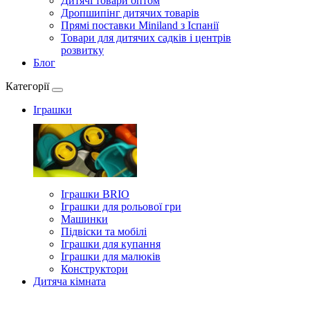
Дитячі товари оптом
Дропшипінг дитячих товарів
Прямі поставки Miniland з Іспанії
Товари для дитячих садків і центрів
розвитку
Блог
Категорії
Іграшки
Іграшки BRIO
Іграшки для рольової гри
Машинки
Підвіски та мобілі
Іграшки для купання
Іграшки для малюків
Конструктори
Дитяча кімната