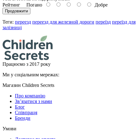
Рейтинг
Погано
Добре
Продовжити
Теги:
переезд
переезд для железной дороги
переїзд
переїзд для
залізниці
Працюємо з 2017 року
Ми у соціальним мережах:
Магазин Children Secrets
Про компанію
Зв’язатися з нами
Блог
Співпраця
Бренди
Умови