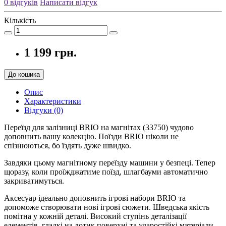
0 відгуків
Написати відгук
Кількість
1 199 грн.
До кошика
Опис
Характеристики
Відгуки (0)
Переїзд для залізниці BRIO на магнітах (33750) чудово
доповнить вашу колекцію. Поїзди BRIO ніколи не
спізнюються, бо їздять дуже швидко.
Завдяки цьому магнітному переїзду машини у безпеці. Тепер
щоразу, коли проїжджатиме поїзд, шлагбауми автоматично
закриватимуться.
Аксесуар ідеально доповнить ігрові набори BRIO та
допоможе створювати нові ігрові сюжети. Шведська якість
помітна у кожній деталі. Високий ступінь деталізації
елементів, гладкі на дотик поверхні та ударостійкі матеріали