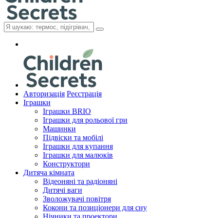
Авторизація
Реєстрація
Іграшки
Іграшки BRIO
Іграшки для рольової гри
Машинки
Підвіски та мобілі
Іграшки для купання
Іграшки для малюків
Конструктори
Дитяча кімната
Відеоняні та радіоняні
Дитячі ваги
Зволожувачі повітря
Кокони та позиціонери для сну
Нічники та проектори