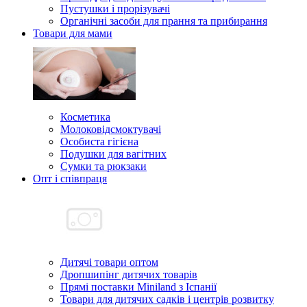
Пустушки і прорізувачі
Органічні засоби для прання та прибирання
Товари для мами
Косметика
Молоковідсмоктувачі
Особиста гігієна
Подушки для вагітних
Сумки та рюкзаки
Опт і співпраця
Дитячі товари оптом
Дропшипінг дитячих товарів
Прямі поставки Miniland з Іспанії
Товари для дитячих садків і центрів розвитку