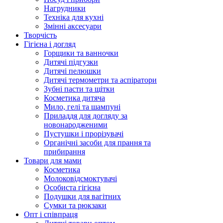
Нагрудники
Техніка для кухні
Змінні аксесуари
Творчість
Гігієна і догляд
Горщики та ванночки
Дитячі підгузки
Дитячі пелюшки
Дитячі термометри та аспіратори
Зубні пасти та щітки
Косметика дитяча
Мило, гелі та шампуні
Приладдя для догляду за
новонародженими
Пустушки і прорізувачі
Органічні засоби для прання та
прибирання
Товари для мами
Косметика
Молоковідсмоктувачі
Особиста гігієна
Подушки для вагітних
Сумки та рюкзаки
Опт і співпраця