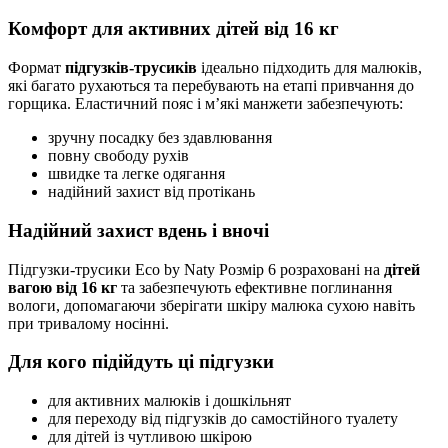
Комфорт для активних дітей від 16 кг
Формат
підгузків-трусиків
ідеально підходить для малюків,
які багато рухаються та перебувають на етапі привчання до
горщика. Еластичний пояс і м’які манжети забезпечують:
зручну посадку без здавлювання
повну свободу рухів
швидке та легке одягання
надійний захист від протікань
Надійний захист вдень і вночі
Підгузки-трусики Eco by Naty Розмір 6 розраховані на
дітей
вагою від 16 кг
та забезпечують ефективне поглинання
вологи, допомагаючи зберігати шкіру малюка сухою навіть
при тривалому носінні.
Для кого підійдуть ці підгузки
для активних малюків і дошкільнят
для переходу від підгузків до самостійного туалету
для дітей із чутливою шкірою