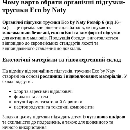
Чому варто обрати органічні підгузки-
трусики Eco by Naty
Органічні підгузки-трусики Eco by Naty Розмір 6 (від 16+
кг)
— це преміальне рішення для батьків, які шукають
максимально безпечні, екологічні та комфортні підгузки
для активних малюків. Продукція бренду виготовляється
відповідно до європейських стандартів якості та
відповідального ставлення до довкілля.
Екологічні матеріали та гіпоалергенний склад
На відміну від звичайних підгузків, трусики Eco by Naty
створені на основі
рослинних і відновлюваних матеріалів
. У
складі відсутні:
хлор та агресивні відбілювачі
фталати та латекс
штучні ароматизатори й барвники
нафтопродукти та токсичні компоненти
Завдяки цьому підгузки підходять дітям із
чутливою шкірою
та схильністю до подразнень, а також для щоденного та
нічного використання.