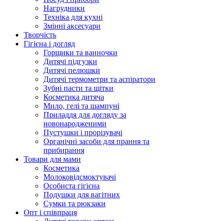
Нагрудники
Техніка для кухні
Змінні аксесуари
Творчість
Гігієна і догляд
Горщики та ванночки
Дитячі підгузки
Дитячі пелюшки
Дитячі термометри та аспіратори
Зубні пасти та щітки
Косметика дитяча
Мило, гелі та шампуні
Приладдя для догляду за
новонародженими
Пустушки і прорізувачі
Органічні засоби для прання та
прибирання
Товари для мами
Косметика
Молоковідсмоктувачі
Особиста гігієна
Подушки для вагітних
Сумки та рюкзаки
Опт і співпраця