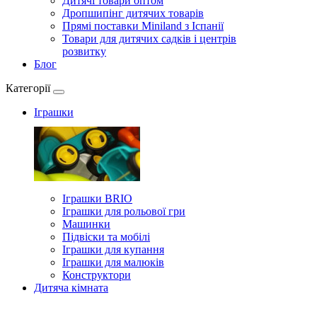
Дитячі товари оптом
Дропшипінг дитячих товарів
Прямі поставки Miniland з Іспанії
Товари для дитячих садків і центрів
розвитку
Блог
Категорії
Іграшки
Іграшки BRIO
Іграшки для рольової гри
Машинки
Підвіски та мобілі
Іграшки для купання
Іграшки для малюків
Конструктори
Дитяча кімната