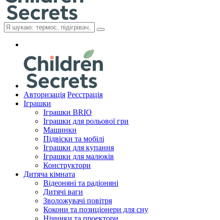
Авторизація
Реєстрація
Іграшки
Іграшки BRIO
Іграшки для рольової гри
Машинки
Підвіски та мобілі
Іграшки для купання
Іграшки для малюків
Конструктори
Дитяча кімната
Відеоняні та радіоняні
Дитячі ваги
Зволожувачі повітря
Кокони та позиціонери для сну
Нічники та проектори