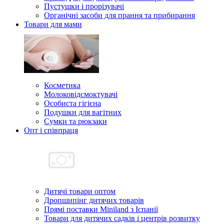
Пустушки і прорізувачі
Органічні засоби для прання та прибирання
Товари для мами
Косметика
Молоковідсмоктувачі
Особиста гігієна
Подушки для вагітних
Сумки та рюкзаки
Опт і співпраця
Дитячі товари оптом
Дропшипінг дитячих товарів
Прямі поставки Miniland з Іспанії
Товари для дитячих садків і центрів розвитку