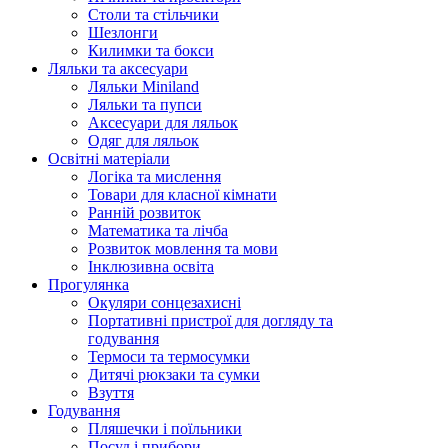
Столи та стільчики
Шезлонги
Килимки та бокси
Ляльки та аксесуари
Ляльки Miniland
Ляльки та пупси
Аксесуари для ляльок
Одяг для ляльок
Освітні матеріали
Логіка та мислення
Товари для класної кімнати
Ранній розвиток
Математика та лічба
Розвиток мовлення та мови
Інклюзивна освіта
Прогулянка
Окуляри сонцезахисні
Портативні пристрої для догляду та
годування
Термоси та термосумки
Дитячі рюкзаки та сумки
Взуття
Годування
Пляшечки і поїльники
Посуд і прибори