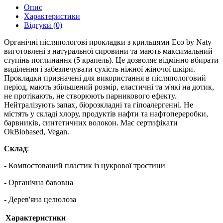
Опис
Характеристики
Відгуки (0)
Органічні післяпологові прокладки з крильцями Eco by Naty
виготовлені з натуральної сировини та мають максимальний
ступінь поглинання (5 крапель). Це дозволяє відмінно вбирати
виділення і забезпечувати сухість ніжної жіночої шкіри.
Прокладки призначені для використання в післяпологовий
період, мають збільшений розмір, еластичні та м'які на дотик,
не протікають, не створюють парникового ефекту.
Нейтралізують запах, біорозкладні та гіпоалергенні. Не
містять у складі хлору, продуктів нафти та нафтопереробки,
барвників, синтетичних волокон. Має сертифікати
OkBiobased, Vegan.
Склад
:
- Компостований пластик із цукрової тростини
- Органічна бавовна
- Дерев'яна целюлоза
Характеристики