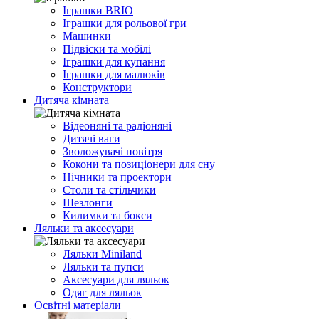
Іграшки BRIO
Іграшки для рольової гри
Машинки
Підвіски та мобілі
Іграшки для купання
Іграшки для малюків
Конструктори
Дитяча кімната
Відеоняні та радіоняні
Дитячі ваги
Зволожувачі повітря
Кокони та позиціонери для сну
Нічники та проектори
Столи та стільчики
Шезлонги
Килимки та бокси
Ляльки та аксесуари
Ляльки Miniland
Ляльки та пупси
Аксесуари для ляльок
Одяг для ляльок
Освітні матеріали