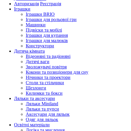
Авторизація
Реєстрація
Іграшки
Іграшки BRIO
Іграшки для рольової гри
Машинки
Підвіски та мобілі
Іграшки для купання
Іграшки для малюків
Конструктори
Дитяча кімната
Відеоняні та радіоняні
Дитячі ваги
Зволожувачі повітря
Кокони та позиціонери для сну
Нічники та проектори
Столи та стільчики
Шезлонги
Килимки та бокси
Ляльки та аксесуари
Ляльки Miniland
Ляльки та пупси
Аксесуари для ляльок
Одяг для ляльок
Освітні матеріали
Логіка та мислення