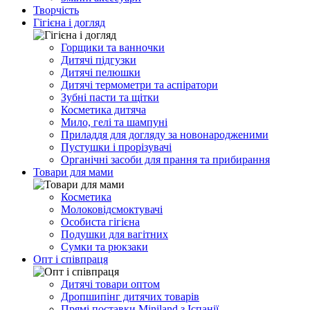
Творчість
Гігієна і догляд
Горщики та ванночки
Дитячі підгузки
Дитячі пелюшки
Дитячі термометри та аспіратори
Зубні пасти та щітки
Косметика дитяча
Мило, гелі та шампуні
Приладдя для догляду за новонародженими
Пустушки і прорізувачі
Органічні засоби для прання та прибирання
Товари для мами
Косметика
Молоковідсмоктувачі
Особиста гігієна
Подушки для вагітних
Сумки та рюкзаки
Опт і співпраця
Дитячі товари оптом
Дропшипінг дитячих товарів
Прямі поставки Miniland з Іспанії