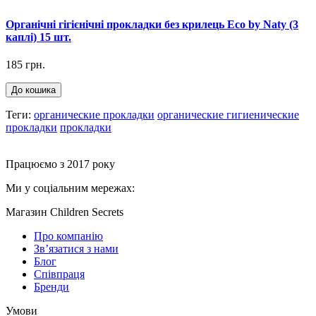
Органічні гігієнічні прокладки без крилець Eco by Naty (3
каплі) 15 шт.
185 грн.
До кошика
Теги:
органические прокладки
органические гигиенические
прокладки
прокладки
Працюємо з 2017 року
Ми у соціальним мережах:
Магазин Children Secrets
Про компанію
Зв’язатися з нами
Блог
Співпраця
Бренди
Умови