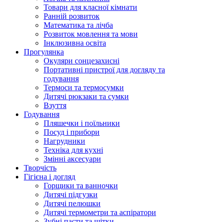
Товари для класної кімнати
Ранній розвиток
Математика та лічба
Розвиток мовлення та мови
Інклюзивна освіта
Прогулянка
Окуляри сонцезахисні
Портативні пристрої для догляду та
годування
Термоси та термосумки
Дитячі рюкзаки та сумки
Взуття
Годування
Пляшечки і поїльники
Посуд і прибори
Нагрудники
Техніка для кухні
Змінні аксесуари
Творчість
Гігієна і догляд
Горщики та ванночки
Дитячі підгузки
Дитячі пелюшки
Дитячі термометри та аспіратори
Зубні пасти та щітки