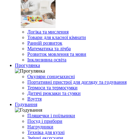
Логіка та мислення
Товари для класної кімнати
Ранній розвиток
Математика та лічба
Розвиток мовлення та мови
Інклюзивна освіта
Прогулянка
Окуляри сонцезахисні
Портативні пристрої для догляду та годування
Термоси та термосумки
Дитячі рюкзаки та сумки
Взуття
Годування
Пляшечки і поїльники
Посуд і прибори
Нагрудники
Техніка для кухні
Змінні аксесуари