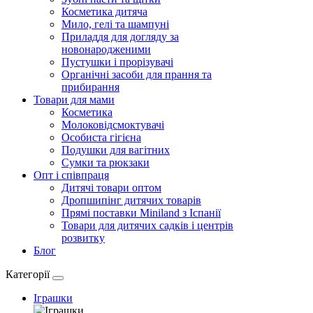
Косметика дитяча
Мило, гелі та шампуні
Приладдя для догляду за
новонародженими
Пустушки і прорізувачі
Органічні засоби для прання та
прибирання
Товари для мами
Косметика
Молоковідсмоктувачі
Особиста гігієна
Подушки для вагітних
Сумки та рюкзаки
Опт і співпраця
Дитячі товари оптом
Дропшипінг дитячих товарів
Прямі поставки Miniland з Іспанії
Товари для дитячих садків і центрів
розвитку
Блог
Категорії
Іграшки