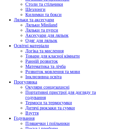
Столи та стільчики
Шезлонги
Килимки та бокси
Ляльки та аксесуари
Ляльки Miniland
Ляльки та пупси
Аксесуари для ляльок
Одяг для ляльок
Освітні матеріали
Логіка та мислення
Товари для класної кімнати
Ранній розвиток
Математика та лічба
Розвиток мовлення та мови
Інклюзивна освіта
Прогулянка
Окуляри сонцезахисні
Портативні пристрої для догляду та
годування
Термоси та термосумки
Дитячі рюкзаки та сумки
Взуття
Годування
Пляшечки і поїльники
Посуд і прибори