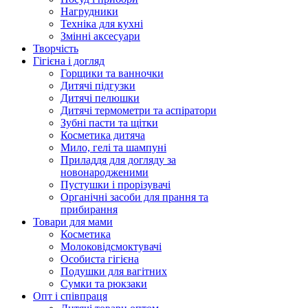
Нагрудники
Техніка для кухні
Змінні аксесуари
Творчість
Гігієна і догляд
Горщики та ванночки
Дитячі підгузки
Дитячі пелюшки
Дитячі термометри та аспіратори
Зубні пасти та щітки
Косметика дитяча
Мило, гелі та шампуні
Приладдя для догляду за
новонародженими
Пустушки і прорізувачі
Органічні засоби для прання та
прибирання
Товари для мами
Косметика
Молоковідсмоктувачі
Особиста гігієна
Подушки для вагітних
Сумки та рюкзаки
Опт і співпраця