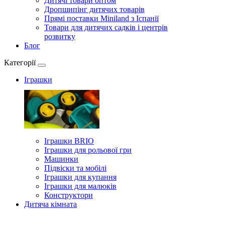
Дитячі товари оптом
Дропшипінг дитячих товарів
Прямі поставки Miniland з Іспанії
Товари для дитячих садків і центрів
розвитку
Блог
Категорії
Іграшки
Іграшки BRIO
Іграшки для рольової гри
Машинки
Підвіски та мобілі
Іграшки для купання
Іграшки для малюків
Конструктори
Дитяча кімната