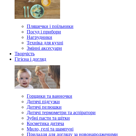
Пляшечки і поїльники
Посуд і прибори
Нагрудники
Техніка для кухні
Змінні аксесуари
Творчість
Гігієна і догляд
Горщики та ванночки
Дитячі підгузки
Дитячі пелюшки
Дитячі термометри та аспіратори
Зубні пасти та щітки
Косметика дитяча
Мило, гелі та шампуні
Приладдя для догляду за новонародженими