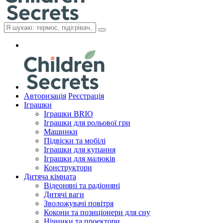
Авторизація
Реєстрація
Іграшки
Іграшки BRIO
Іграшки для рольової гри
Машинки
Підвіски та мобілі
Іграшки для купання
Іграшки для малюків
Конструктори
Дитяча кімната
Відеоняні та радіоняні
Дитячі ваги
Зволожувачі повітря
Кокони та позиціонери для сну
Нічники та проектори