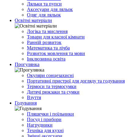
Ляльки та пупси
Аксесуари для ляльок
Одяг для ляльок
Освітні матеріали
Логіка та мислення
Товари для класної кімнати
Ранній розвиток
Математика та лічба
Розвиток мовлення та мови
Інклюзивна освіта
Прогулянка
Окуляри сонцезахисні
Портативні пристрої для догляду та годування
Термоси та термосумки
Дитячі рюкзаки та сумки
Взуття
Годування
Пляшечки і поїльники
Посуд і прибори
Нагрудники
Техніка для кухні
Змінні аксесуари