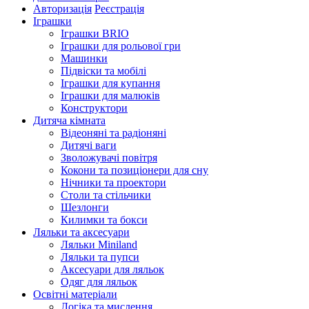
Авторизація
Реєстрація
Іграшки
Іграшки BRIO
Іграшки для рольової гри
Машинки
Підвіски та мобілі
Іграшки для купання
Іграшки для малюків
Конструктори
Дитяча кімната
Відеоняні та радіоняні
Дитячі ваги
Зволожувачі повітря
Кокони та позиціонери для сну
Нічники та проектори
Столи та стільчики
Шезлонги
Килимки та бокси
Ляльки та аксесуари
Ляльки Miniland
Ляльки та пупси
Аксесуари для ляльок
Одяг для ляльок
Освітні матеріали
Логіка та мислення