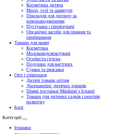
Косметика дитяча
Мило, гелі та шампуні
Приладдя для догляду за
новонародженими
Пустушки і прорізувачі
Органічні засоби для прання та
прибирання
Товари для мами
Косметика
Молоковідсмоктувачі
Особиста гігієна
Подушки для вагітних
Сумки та рюкзаки
Опт і співпраця
Дитячі товари оптом
Дропшипінг дитячих товарів
Прямі поставки Miniland з Іспанії
Товари для дитячих садків і центрів
розвитку
Блог
Категорії
Іграшки