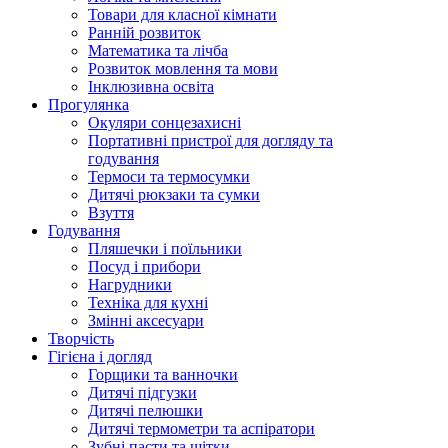
Товари для класної кімнати
Ранній розвиток
Математика та лічба
Розвиток мовлення та мови
Інклюзивна освіта
Прогулянка
Окуляри сонцезахисні
Портативні пристрої для догляду та
годування
Термоси та термосумки
Дитячі рюкзаки та сумки
Взуття
Годування
Пляшечки і поїльники
Посуд і прибори
Нагрудники
Техніка для кухні
Змінні аксесуари
Творчість
Гігієна і догляд
Горщики та ванночки
Дитячі підгузки
Дитячі пелюшки
Дитячі термометри та аспіратори
Зубні пасти та щітки