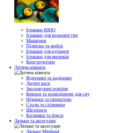
Іграшки BRIO
Іграшки для рольової гри
Машинки
Підвіски та мобілі
Іграшки для купання
Іграшки для малюків
Конструктори
Дитяча кімната
Відеоняні та радіоняні
Дитячі ваги
Зволожувачі повітря
Кокони та позиціонери для сну
Нічники та проектори
Столи та стільчики
Шезлонги
Килимки та бокси
Ляльки та аксесуари
Ляльки Miniland