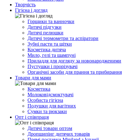
Творчість
Гігієна і догляд
Горщики та ванночки
Дитячі підгузки
Дитячі пелюшки
Дитячі термометри та аспіратори
Зубні пасти та щітки
Косметика дитяча
Мило, гелі та шампуні
Приладдя для догляду за новонародженими
Пустушки і прорізувачі
Органічні засоби для прання та прибирання
Товари для мами
Косметика
Молоковідсмоктувачі
Особиста гігієна
Подушки для вагітних
Сумки та рюкзаки
Опт і співпраця
Дитячі товари оптом
Дропшипінг дитячих товарів
Прямі поставки Miniland з Іспанії