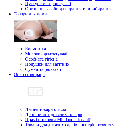
Пустушки і прорізувачі
Органічні засоби для прання та прибирання
Товари для мами
Косметика
Молоковідсмоктувачі
Особиста гігієна
Подушки для вагітних
Сумки та рюкзаки
Опт і співпраця
Дитячі товари оптом
Дропшипінг дитячих товарів
Прямі поставки Miniland з Іспанії
Товари для дитячих садків і центрів розвитку