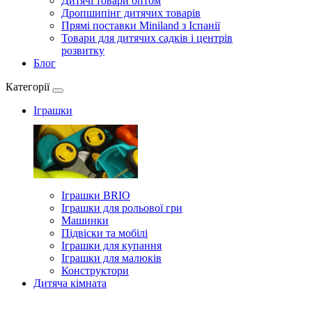
Дитячі товари оптом
Дропшипінг дитячих товарів
Прямі поставки Miniland з Іспанії
Товари для дитячих садків і центрів
розвитку
Блог
Категорії
Іграшки
Іграшки BRIO
Іграшки для рольової гри
Машинки
Підвіски та мобілі
Іграшки для купання
Іграшки для малюків
Конструктори
Дитяча кімната