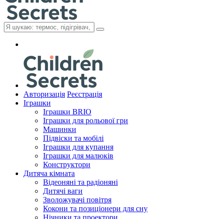
Авторизація
Реєстрація
Іграшки
Іграшки BRIO
Іграшки для рольової гри
Машинки
Підвіски та мобілі
Іграшки для купання
Іграшки для малюків
Конструктори
Дитяча кімната
Відеоняні та радіоняні
Дитячі ваги
Зволожувачі повітря
Кокони та позиціонери для сну
Нічники та проектори