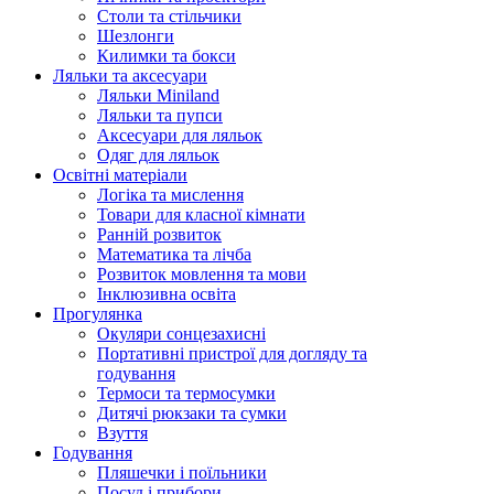
Столи та стільчики
Шезлонги
Килимки та бокси
Ляльки та аксесуари
Ляльки Miniland
Ляльки та пупси
Аксесуари для ляльок
Одяг для ляльок
Освітні матеріали
Логіка та мислення
Товари для класної кімнати
Ранній розвиток
Математика та лічба
Розвиток мовлення та мови
Інклюзивна освіта
Прогулянка
Окуляри сонцезахисні
Портативні пристрої для догляду та
годування
Термоси та термосумки
Дитячі рюкзаки та сумки
Взуття
Годування
Пляшечки і поїльники
Посуд і прибори