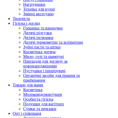
Нагрудники
Техніка для кухні
Змінні аксесуари
Творчість
Гігієна і догляд
Горщики та ванночки
Дитячі підгузки
Дитячі пелюшки
Дитячі термометри та аспіратори
Зубні пасти та щітки
Косметика дитяча
Мило, гелі та шампуні
Приладдя для догляду за
новонародженими
Пустушки і прорізувачі
Органічні засоби для прання та
прибирання
Товари для мами
Косметика
Молоковідсмоктувачі
Особиста гігієна
Подушки для вагітних
Сумки та рюкзаки
Опт і співпраця