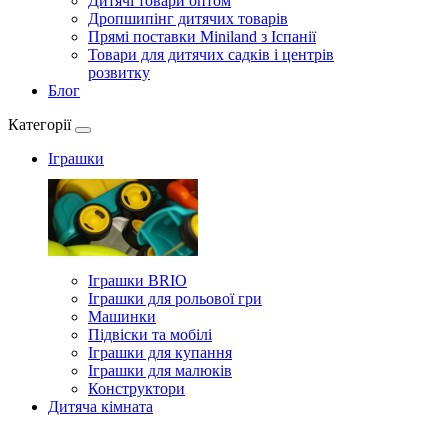
Дитячі товари оптом
Дропшипінг дитячих товарів
Прямі поставки Miniland з Іспанії
Товари для дитячих садків і центрів
розвитку
Блог
Категорії
Іграшки
Іграшки BRIO
Іграшки для рольової гри
Машинки
Підвіски та мобілі
Іграшки для купання
Іграшки для малюків
Конструктори
Дитяча кімната