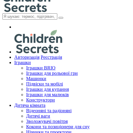
Авторизація
Реєстрація
Іграшки
Іграшки BRIO
Іграшки для рольової гри
Машинки
Підвіски та мобілі
Іграшки для купання
Іграшки для малюків
Конструктори
Дитяча кімната
Відеоняні та радіоняні
Дитячі ваги
Зволожувачі повітря
Кокони та позиціонери для сну
Нічники та проектори