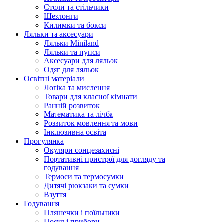
Столи та стільчики
Шезлонги
Килимки та бокси
Ляльки та аксесуари
Ляльки Miniland
Ляльки та пупси
Аксесуари для ляльок
Одяг для ляльок
Освітні матеріали
Логіка та мислення
Товари для класної кімнати
Ранній розвиток
Математика та лічба
Розвиток мовлення та мови
Інклюзивна освіта
Прогулянка
Окуляри сонцезахисні
Портативні пристрої для догляду та
годування
Термоси та термосумки
Дитячі рюкзаки та сумки
Взуття
Годування
Пляшечки і поїльники
Посуд і прибори