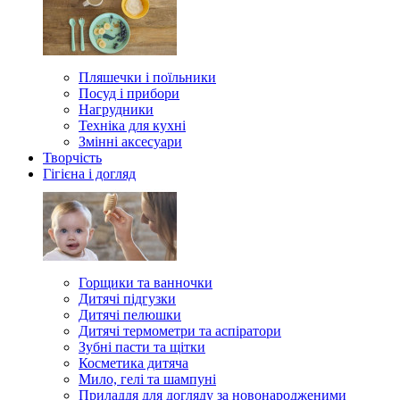
Пляшечки і поїльники
Посуд і прибори
Нагрудники
Техніка для кухні
Змінні аксесуари
Творчість
Гігієна і догляд
Горщики та ванночки
Дитячі підгузки
Дитячі пелюшки
Дитячі термометри та аспіратори
Зубні пасти та щітки
Косметика дитяча
Мило, гелі та шампуні
Приладдя для догляду за новонародженими