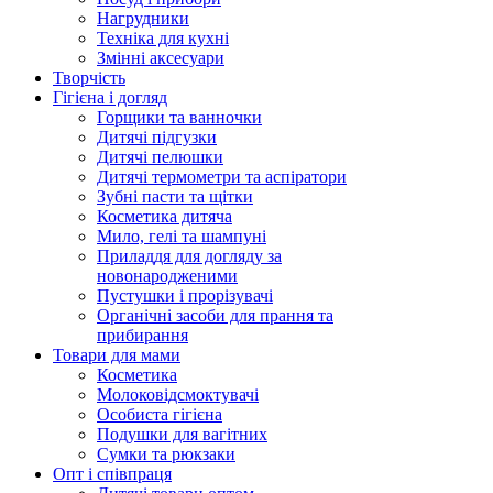
Нагрудники
Техніка для кухні
Змінні аксесуари
Творчість
Гігієна і догляд
Горщики та ванночки
Дитячі підгузки
Дитячі пелюшки
Дитячі термометри та аспіратори
Зубні пасти та щітки
Косметика дитяча
Мило, гелі та шампуні
Приладдя для догляду за
новонародженими
Пустушки і прорізувачі
Органічні засоби для прання та
прибирання
Товари для мами
Косметика
Молоковідсмоктувачі
Особиста гігієна
Подушки для вагітних
Сумки та рюкзаки
Опт і співпраця