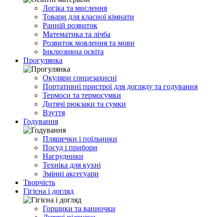
Логіка та мислення
Товари для класної кімнати
Ранній розвиток
Математика та лічба
Розвиток мовлення та мови
Інклюзивна освіта
Прогулянка
Окуляри сонцезахисні
Портативні пристрої для догляду та годування
Термоси та термосумки
Дитячі рюкзаки та сумки
Взуття
Годування
Пляшечки і поїльники
Посуд і прибори
Нагрудники
Техніка для кухні
Змінні аксесуари
Творчість
Гігієна і догляд
Горщики та ванночки