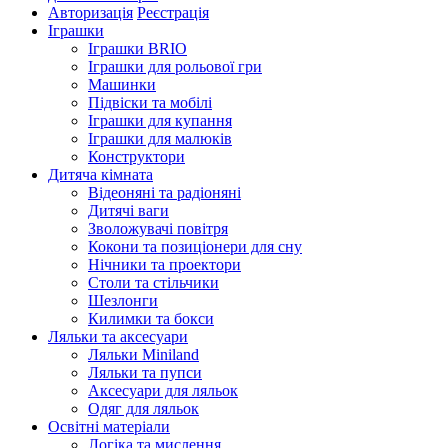
Авторизація
Реєстрація
Іграшки
Іграшки BRIO
Іграшки для рольової гри
Машинки
Підвіски та мобілі
Іграшки для купання
Іграшки для малюків
Конструктори
Дитяча кімната
Відеоняні та радіоняні
Дитячі ваги
Зволожувачі повітря
Кокони та позиціонери для сну
Нічники та проектори
Столи та стільчики
Шезлонги
Килимки та бокси
Ляльки та аксесуари
Ляльки Miniland
Ляльки та пупси
Аксесуари для ляльок
Одяг для ляльок
Освітні матеріали
Логіка та мислення