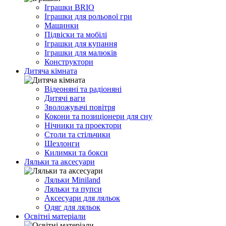
Іграшки BRIO
Іграшки для рольової гри
Машинки
Підвіски та мобілі
Іграшки для купання
Іграшки для малюків
Конструктори
Дитяча кімната
Відеоняні та радіоняні
Дитячі ваги
Зволожувачі повітря
Кокони та позиціонери для сну
Нічники та проектори
Столи та стільчики
Шезлонги
Килимки та бокси
Ляльки та аксесуари
Ляльки Miniland
Ляльки та пупси
Аксесуари для ляльок
Одяг для ляльок
Освітні матеріали