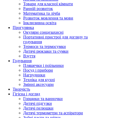
Товари для класної кімнати
Ранній розвиток
Математика та лічба
Розвиток мовлення та мови
Інклюзивна освіта
Прогулянка
Окуляри сонцезахисні
Портативні пристрої для догляду та
годування
Термоси та термосумки
Дитячі рюкзаки та сумки
Взуття
Годування
Пляшечки і поїльники
Посуд і прибори
Нагрудники
Техніка для кухні
Змінні аксесуари
Творчість
Гігієна і догляд
Горщики та ванночки
Дитячі підгузки
Дитячі пелюшки
Дитячі термометри та аспіратори
Зубні пасти та щітки