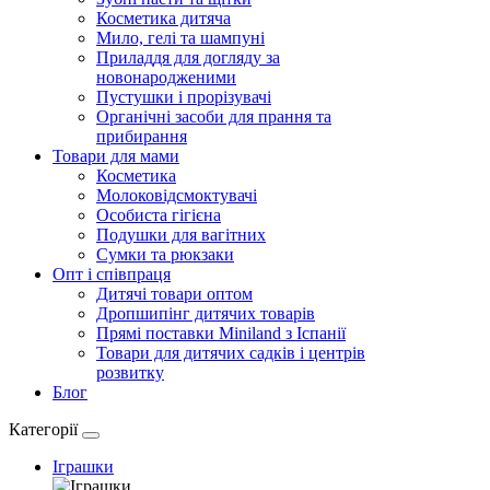
Косметика дитяча
Мило, гелі та шампуні
Приладдя для догляду за
новонародженими
Пустушки і прорізувачі
Органічні засоби для прання та
прибирання
Товари для мами
Косметика
Молоковідсмоктувачі
Особиста гігієна
Подушки для вагітних
Сумки та рюкзаки
Опт і співпраця
Дитячі товари оптом
Дропшипінг дитячих товарів
Прямі поставки Miniland з Іспанії
Товари для дитячих садків і центрів
розвитку
Блог
Категорії
Іграшки