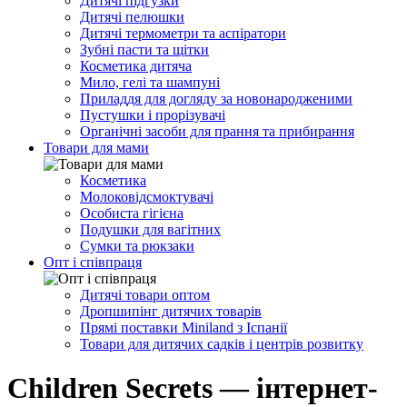
Дитячі підгузки
Дитячі пелюшки
Дитячі термометри та аспіратори
Зубні пасти та щітки
Косметика дитяча
Мило, гелі та шампуні
Приладдя для догляду за новонародженими
Пустушки і прорізувачі
Органічні засоби для прання та прибирання
Товари для мами
Косметика
Молоковідсмоктувачі
Особиста гігієна
Подушки для вагітних
Сумки та рюкзаки
Опт і співпраця
Дитячі товари оптом
Дропшипінг дитячих товарів
Прямі поставки Miniland з Іспанії
Товари для дитячих садків і центрів розвитку
Children Secrets — інтернет-