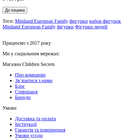
До кошика
Теги:
Miniland European Family
фигурки
набор фигурок
Miniland European Family
фігурки
Фігурки людей
Працюємо з 2017 року
Ми у соціальним мережах:
Магазин Children Secrets
Про компанію
Зв’язатися з нами
Блог
Співпраця
Бренди
Умови
Доставка та оплата
Інструкції
Гарантія та повернення
Умови угоди