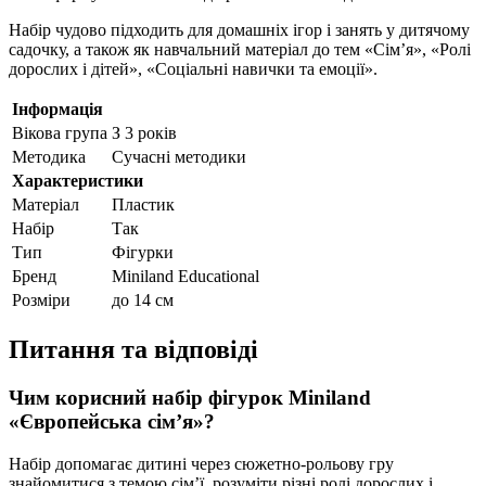
Набір чудово підходить для домашніх ігор і занять у дитячому
садочку, а також як навчальний матеріал до тем «Сім’я», «Ролі
дорослих і дітей», «Соціальні навички та емоції».
Інформація
Вікова група
З 3 років
Методика
Сучасні методики
Характеристики
Матеріал
Пластик
Набір
Так
Тип
Фігурки
Бренд
Miniland Educational
Розміри
до 14 см
Питання та відповіді
Чим корисний набір фігурок Miniland
«Європейська сім’я»?
Набір допомагає дитині через сюжетно-рольову гру
знайомитися з темою сім’ї, розуміти різні ролі дорослих і