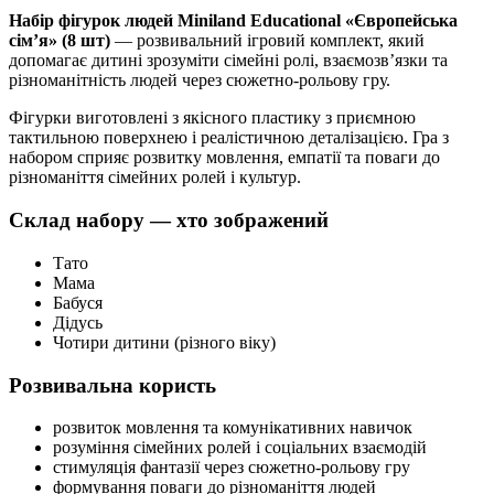
Набір фігурок людей Miniland Educational «Європейська
сім’я» (8 шт)
— розвивальний ігровий комплект, який
допомагає дитині зрозуміти сімейні ролі, взаємозв’язки та
різноманітність людей через сюжетно-рольову гру.
Фігурки виготовлені з якісного пластику з приємною
тактильною поверхнею і реалістичною деталізацією. Гра з
набором сприяє розвитку мовлення, емпатії та поваги до
різноманіття сімейних ролей і культур.
Склад набору — хто зображений
Тато
Мама
Бабуся
Дідусь
Чотири дитини (різного віку)
Розвивальна користь
розвиток мовлення та комунікативних навичок
розуміння сімейних ролей і соціальних взаємодій
стимуляція фантазії через сюжетно-рольову гру
формування поваги до різноманіття людей