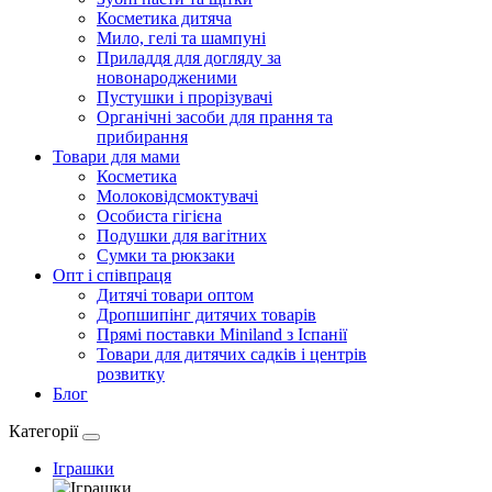
Косметика дитяча
Мило, гелі та шампуні
Приладдя для догляду за
новонародженими
Пустушки і прорізувачі
Органічні засоби для прання та
прибирання
Товари для мами
Косметика
Молоковідсмоктувачі
Особиста гігієна
Подушки для вагітних
Сумки та рюкзаки
Опт і співпраця
Дитячі товари оптом
Дропшипінг дитячих товарів
Прямі поставки Miniland з Іспанії
Товари для дитячих садків і центрів
розвитку
Блог
Категорії
Іграшки