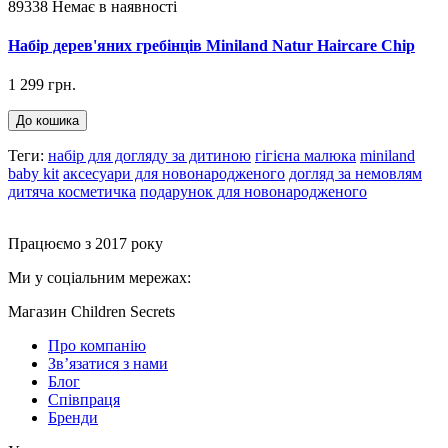
89338
Немає в наявності
Набір дерев'яних гребінців Miniland Natur Haircare Chip
1 299 грн.
До кошика
Теги:
набір для догляду за дитиною
гігієна малюка
miniland
baby kit
аксесуари для новонародженого
догляд за немовлям
дитяча косметичка
подарунок для новонародженого
Працюємо з 2017 року
Ми у соціальним мережах:
Магазин Children Secrets
Про компанію
Зв’язатися з нами
Блог
Співпраця
Бренди