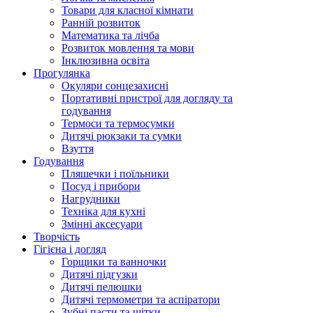
Товари для класної кімнати
Ранній розвиток
Математика та лічба
Розвиток мовлення та мови
Інклюзивна освіта
Прогулянка
Окуляри сонцезахисні
Портативні пристрої для догляду та
годування
Термоси та термосумки
Дитячі рюкзаки та сумки
Взуття
Годування
Пляшечки і поїльники
Посуд і прибори
Нагрудники
Техніка для кухні
Змінні аксесуари
Творчість
Гігієна і догляд
Горщики та ванночки
Дитячі підгузки
Дитячі пелюшки
Дитячі термометри та аспіратори
Зубні пасти та щітки