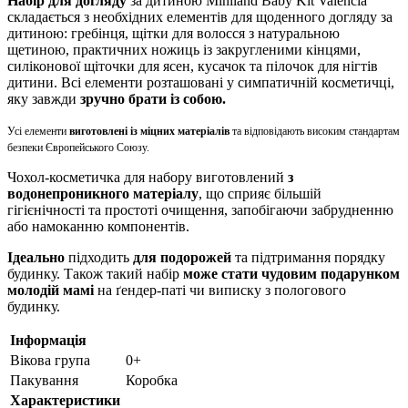
Набір для догляду
за дитиною Miniland Baby Kit Valencia
складається з необхідних елементів для щоденного догляду за
дитиною: гребінця, щітки для волосся з натуральною
щетиною, практичних ножиць із закругленими кінцями,
силіконової щіточки для ясен, кусачок та пілочок для нігтів
дитини. Всі елементи розташовані у симпатичній косметичці,
яку завжди
зручно брати із собою.
Усі елементи
виготовлені із міцних матеріалів
та відповідають високим стандартам
безпеки Європейського Союзу.
Чохол-косметичка для набору виготовлений
з
водонепроникного матеріалу
, що сприяє більшій
гігієнічності та простоті очищення, запобігаючи забрудненню
або намоканню компонентів.
Ідеально
підходить
для подорожей
та підтримання порядку
будинку. Також такий набір
може стати чудовим подарунком
молодій мамі
на ґендер-паті чи виписку з пологового
будинку.
Інформація
Вікова група
0+
Пакування
Коробка
Характеристики