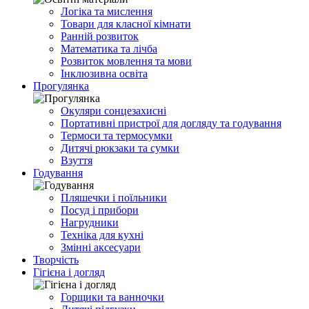
Логіка та мислення
Товари для класної кімнати
Ранній розвиток
Математика та лічба
Розвиток мовлення та мови
Інклюзивна освіта
Прогулянка
Окуляри сонцезахисні
Портативні пристрої для догляду та годування
Термоси та термосумки
Дитячі рюкзаки та сумки
Взуття
Годування
Пляшечки і поїльники
Посуд і прибори
Нагрудники
Техніка для кухні
Змінні аксесуари
Творчість
Гігієна і догляд
Горщики та ванночки