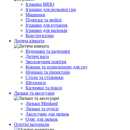
Іграшки BRIO
Іграшки для рольової гри
Машинки
Підвіски та мобілі
Іграшки для купання
Іграшки для малюків
Конструктори
Дитяча кімната
Відеоняні та радіоняні
Дитячі ваги
Зволожувачі повітря
Кокони та позиціонери для сну
Нічники та проектори
Столи та стільчики
Шезлонги
Килимки та бокси
Ляльки та аксесуари
Ляльки Miniland
Ляльки та пупси
Аксесуари для ляльок
Одяг для ляльок
Освітні матеріали