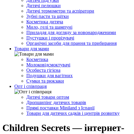
Дитячі підгузки
Дитячі пелюшки
Дитячі термометри та аспіратори
Зубні пасти та щітки
Косметика дитяча
Мило, гелі та шампуні
Приладдя для догляду за новонародженими
Пустушки і прорізувачі
Органічні засоби для прання та прибирання
Товари для мами
Косметика
Молоковідсмоктувачі
Особиста гігієна
Подушки для вагітних
Сумки та рюкзаки
Опт і співпраця
Дитячі товари оптом
Дропшипінг дитячих товарів
Прямі поставки Miniland з Іспанії
Товари для дитячих садків і центрів розвитку
Children Secrets — інтернет-