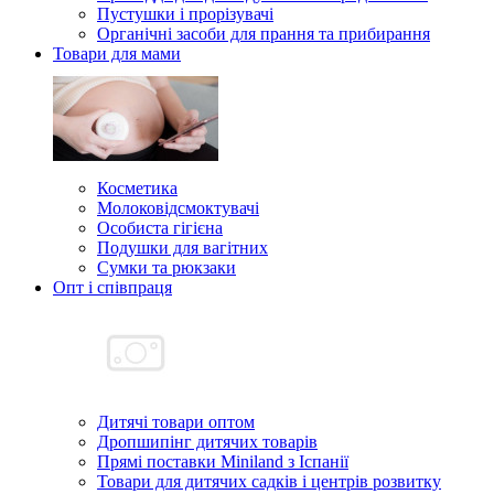
Пустушки і прорізувачі
Органічні засоби для прання та прибирання
Товари для мами
Косметика
Молоковідсмоктувачі
Особиста гігієна
Подушки для вагітних
Сумки та рюкзаки
Опт і співпраця
Дитячі товари оптом
Дропшипінг дитячих товарів
Прямі поставки Miniland з Іспанії
Товари для дитячих садків і центрів розвитку