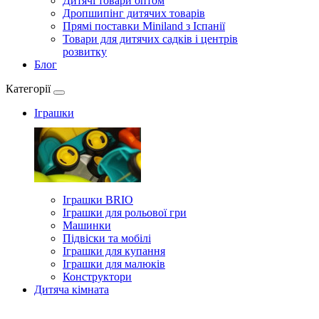
Дитячі товари оптом
Дропшипінг дитячих товарів
Прямі поставки Miniland з Іспанії
Товари для дитячих садків і центрів
розвитку
Блог
Категорії
Іграшки
Іграшки BRIO
Іграшки для рольової гри
Машинки
Підвіски та мобілі
Іграшки для купання
Іграшки для малюків
Конструктори
Дитяча кімната