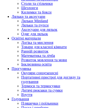
Столи та стільчики
Шезлонги
Килимки та бокси
Ляльки та аксесуари
Ляльки Miniland
Ляльки та пупси
Аксесуари для ляльок
Одяг для ляльок
Освітні матеріали
Логіка та мислення
Товари для класної кімнати
Ранній розвиток
Математика та лічба
Розвиток мовлення та мови
Інклюзивна освіта
Прогулянка
Окуляри сонцезахисні
Портативні пристрої для догляду та
годування
Термоси та термосумки
Дитячі рюкзаки та сумки
Взуття
Годування
Пляшечки і поїльники
Посуд і прибори