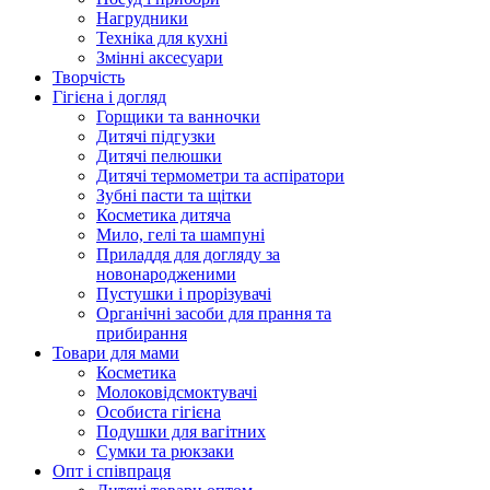
Нагрудники
Техніка для кухні
Змінні аксесуари
Творчість
Гігієна і догляд
Горщики та ванночки
Дитячі підгузки
Дитячі пелюшки
Дитячі термометри та аспіратори
Зубні пасти та щітки
Косметика дитяча
Мило, гелі та шампуні
Приладдя для догляду за
новонародженими
Пустушки і прорізувачі
Органічні засоби для прання та
прибирання
Товари для мами
Косметика
Молоковідсмоктувачі
Особиста гігієна
Подушки для вагітних
Сумки та рюкзаки
Опт і співпраця