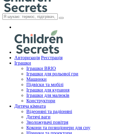
Авторизація
Реєстрація
Іграшки
Іграшки BRIO
Іграшки для рольової гри
Машинки
Підвіски та мобілі
Іграшки для купання
Іграшки для малюків
Конструктори
Дитяча кімната
Відеоняні та радіоняні
Дитячі ваги
Зволожувачі повітря
Кокони та позиціонери для сну
Нічники та проектори