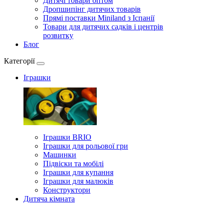
Дитячі товари оптом
Дропшипінг дитячих товарів
Прямі поставки Miniland з Іспанії
Товари для дитячих садків і центрів
розвитку
Блог
Категорії
Іграшки
Іграшки BRIO
Іграшки для рольової гри
Машинки
Підвіски та мобілі
Іграшки для купання
Іграшки для малюків
Конструктори
Дитяча кімната