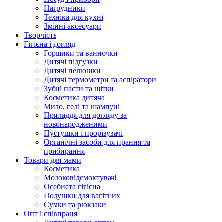
Нагрудники
Техніка для кухні
Змінні аксесуари
Творчість
Гігієна і догляд
Горщики та ванночки
Дитячі підгузки
Дитячі пелюшки
Дитячі термометри та аспіратори
Зубні пасти та щітки
Косметика дитяча
Мило, гелі та шампуні
Приладдя для догляду за
новонародженими
Пустушки і прорізувачі
Органічні засоби для прання та
прибирання
Товари для мами
Косметика
Молоковідсмоктувачі
Особиста гігієна
Подушки для вагітних
Сумки та рюкзаки
Опт і співпраця