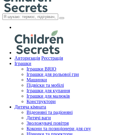
Авторизація
Реєстрація
Іграшки
Іграшки BRIO
Іграшки для рольової гри
Машинки
Підвіски та мобілі
Іграшки для купання
Іграшки для малюків
Конструктори
Дитяча кімната
Відеоняні та радіоняні
Дитячі ваги
Зволожувачі повітря
Кокони та позиціонери для сну
Нічники та проектори