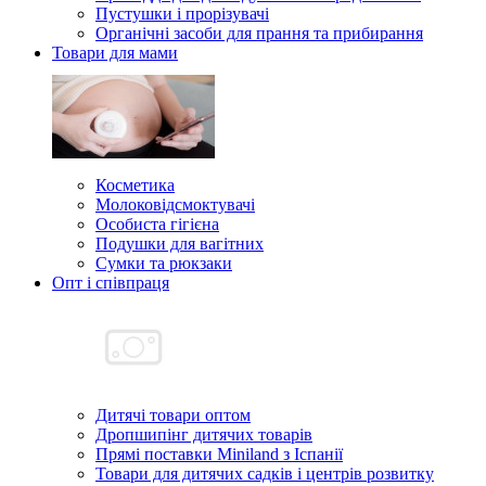
Пустушки і прорізувачі
Органічні засоби для прання та прибирання
Товари для мами
Косметика
Молоковідсмоктувачі
Особиста гігієна
Подушки для вагітних
Сумки та рюкзаки
Опт і співпраця
Дитячі товари оптом
Дропшипінг дитячих товарів
Прямі поставки Miniland з Іспанії
Товари для дитячих садків і центрів розвитку