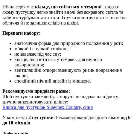
Нічна серія має
кільце, що світиться у темряві
, завдяки
якому пустушку легко знайти вночі без яскравого світла та
зайвого турбування дитини. Гнучка конструкція не тисне на
обличчя й не залишає слідів на шкірі.
Переваги набору:
анатомічна форма для природного положення у роті;
м’який і гнучкий силікон;
не заважає під час сну;
кільце, що світиться у темряві, для нічного
використання;
вентиляційні отвори зменшують ризик подразнення
шкіри;
спокійний нічний дизайн із мишкою.
Рекомендуємо придбати разом:
Щоб пустушка завжди була поруч і не падала на підлогу,
зручно використовувати кліпсу:
Кліпса для пустушок Suavinex Couture, синя
У комплекті
2 пустушки
. Рекомендовано для дітей віком
від 6
до 18 місяців
.
Інформація