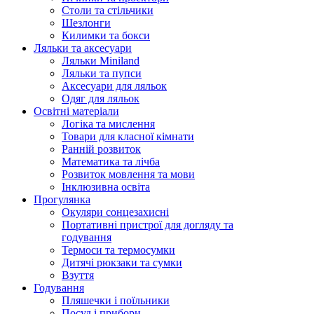
Столи та стільчики
Шезлонги
Килимки та бокси
Ляльки та аксесуари
Ляльки Miniland
Ляльки та пупси
Аксесуари для ляльок
Одяг для ляльок
Освітні матеріали
Логіка та мислення
Товари для класної кімнати
Ранній розвиток
Математика та лічба
Розвиток мовлення та мови
Інклюзивна освіта
Прогулянка
Окуляри сонцезахисні
Портативні пристрої для догляду та
годування
Термоси та термосумки
Дитячі рюкзаки та сумки
Взуття
Годування
Пляшечки і поїльники
Посуд і прибори