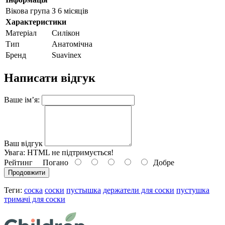
Вікова група
З 6 місяців
Характеристики
Матеріал
Силікон
Тип
Анатомічна
Бренд
Suavinex
Написати відгук
Ваше ім’я:
Ваш відгук
Увага:
HTML не підтримується!
Рейтинг
Погано
Добре
Продовжити
Теги:
соска
соски
пустышка
держатели для соски
пустушка
тримачі для соски