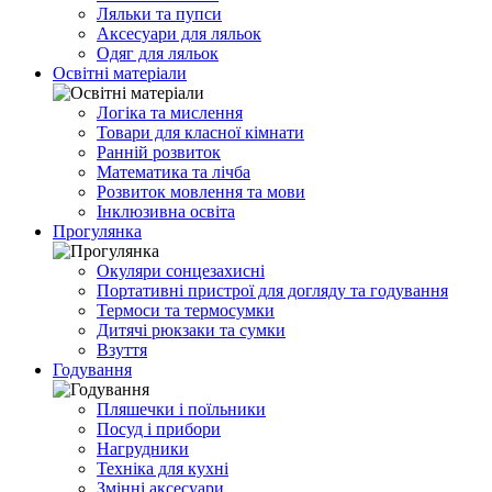
Ляльки та пупси
Аксесуари для ляльок
Одяг для ляльок
Освітні матеріали
Логіка та мислення
Товари для класної кімнати
Ранній розвиток
Математика та лічба
Розвиток мовлення та мови
Інклюзивна освіта
Прогулянка
Окуляри сонцезахисні
Портативні пристрої для догляду та годування
Термоси та термосумки
Дитячі рюкзаки та сумки
Взуття
Годування
Пляшечки і поїльники
Посуд і прибори
Нагрудники
Техніка для кухні
Змінні аксесуари