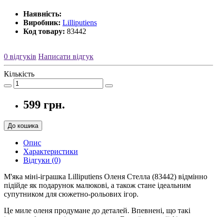
Наявність:
Виробник:
Lilliputiens
Код товару:
83442
0 відгуків
Написати відгук
Кількість
599 грн.
До кошика
Опис
Характеристики
Відгуки (0)
М'яка міні-іграшка Lilliputiens Оленя Стелла (83442) відмінно
підійде як подарунок малюкові, а також стане ідеальним
супутником для сюжетно-рольових ігор.
Це миле оленя продумане до деталей. Впевнені, що такі