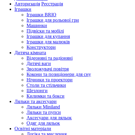
Авторизація
Реєстрація
Іграшки
Іграшки BRIO
Іграшки для рольової гри
Машинки
Підвіски та мобілі
Іграшки для купання
Іграшки для малюків
Конструктори
Дитяча кімната
Відеоняні та радіоняні
Дитячі ваги
Зволожувачі повітря
Кокони та позиціонери для сну
Нічники та проектори
Столи та стільчики
Шезлонги
Килимки та бокси
Ляльки та аксесуари
Ляльки Miniland
Ляльки та пупси
Аксесуари для ляльок
Одяг для ляльок
Освітні матеріали
Логіка та мислення