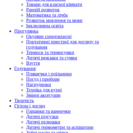
Товари для класної кімнати
Ранній розвиток
Математика та лічба
Розвиток мовлення та мови
Інклюзивна освіта
Прогулянка
Окуляри сонцезахисні
Портативні пристрої для догляду та
годування
Термоси та термосумки
Дитячі рюкзаки та сумки
Взуття
Годування
Пляшечки і поїльники
Посуд і прибори
Нагрудники
Техніка для кухні
Змінні аксесуари
Творчість
Гігієна і догляд
Горщики та ванночки
Дитячі підгузки
Дитячі пелюшки
Дитячі термометри та аспіратори
Зубні пасти та щітки