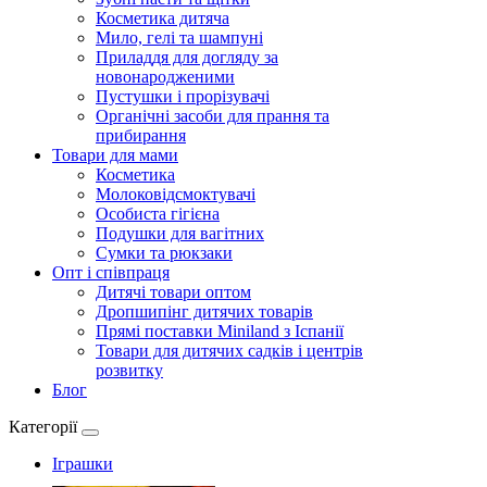
Косметика дитяча
Мило, гелі та шампуні
Приладдя для догляду за
новонародженими
Пустушки і прорізувачі
Органічні засоби для прання та
прибирання
Товари для мами
Косметика
Молоковідсмоктувачі
Особиста гігієна
Подушки для вагітних
Сумки та рюкзаки
Опт і співпраця
Дитячі товари оптом
Дропшипінг дитячих товарів
Прямі поставки Miniland з Іспанії
Товари для дитячих садків і центрів
розвитку
Блог
Категорії
Іграшки