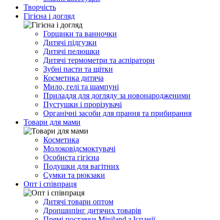
Творчість
Гігієна і догляд
Горщики та ванночки
Дитячі підгузки
Дитячі пелюшки
Дитячі термометри та аспіратори
Зубні пасти та щітки
Косметика дитяча
Мило, гелі та шампуні
Приладдя для догляду за новонародженими
Пустушки і прорізувачі
Органічні засоби для прання та прибирання
Товари для мами
Косметика
Молоковідсмоктувачі
Особиста гігієна
Подушки для вагітних
Сумки та рюкзаки
Опт і співпраця
Дитячі товари оптом
Дропшипінг дитячих товарів
Прямі поставки Miniland з Іспанії