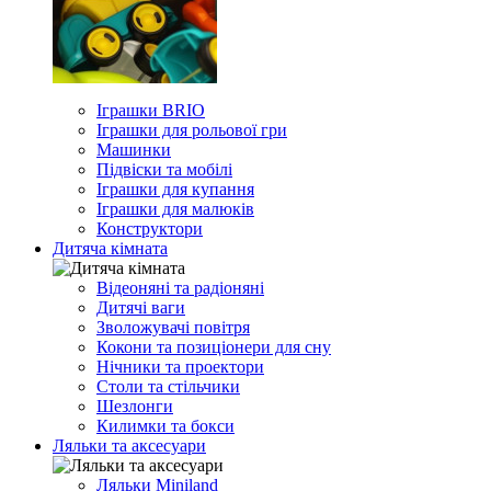
Іграшки BRIO
Іграшки для рольової гри
Машинки
Підвіски та мобілі
Іграшки для купання
Іграшки для малюків
Конструктори
Дитяча кімната
Відеоняні та радіоняні
Дитячі ваги
Зволожувачі повітря
Кокони та позиціонери для сну
Нічники та проектори
Столи та стільчики
Шезлонги
Килимки та бокси
Ляльки та аксесуари
Ляльки Miniland