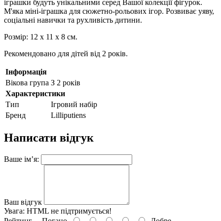
іграшки будуть унікальними серед Вашої колекції фігурок.
М'яка міні-іграшка для сюжетно-рольових ігор. Розвиває уяву,
соціальні навички та рухливість дитини.
Розмір: 12 х 11 х 8 см.
Рекомендовано для дітей від 2 років.
Інформація
Вікова група
З 2 років
Характеристики
Тип
Ігровий набір
Бренд
Lilliputiens
Написати відгук
Ваше ім’я:
Ваш відгук
Увага:
HTML не підтримується!
Рейтинг
Погано
Добре