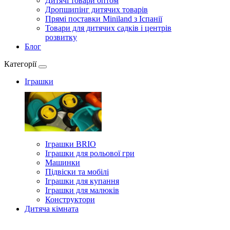
Дитячі товари оптом
Дропшипінг дитячих товарів
Прямі поставки Miniland з Іспанії
Товари для дитячих садків і центрів
розвитку
Блог
Категорії
Іграшки
Іграшки BRIO
Іграшки для рольової гри
Машинки
Підвіски та мобілі
Іграшки для купання
Іграшки для малюків
Конструктори
Дитяча кімната