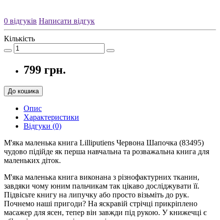
0 відгуків
Написати відгук
Кількість
799 грн.
До кошика
Опис
Характеристики
Відгуки (0)
М'яка маленька книга Lilliputiens Червона Шапочка (83495)
чудово підійде як перша навчальна та розважальна книга для
маленьких діток.
М'яка маленька книга виконана з різнофактурних тканин,
завдяки чому юним пальчикам так цікаво досліджувати її.
Підвісьте книгу на липучку або просто візьміть до рук.
Почнемо наші пригоди? На яскравій стрічці прикріплено
масажер для ясен, тепер він завжди під рукою. У книжечці є