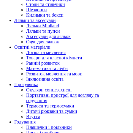
Столи та стільчики
Шезлонги
Килимки та бокси
Ляльки та аксесуари
Ляльки Miniland
Ляльки та пупси
Аксесуари для ляльок
Одяг для ляльок
Освітні матеріали
Логіка та мислення
Товари для класної кімнати
Ранній розвиток
Математика та лічба
Розвиток мовлення та мови
Інклюзивна освіта
Прогулянка
Окуляри сонцезахисні
Портативні пристрої для догляду та
годування
Термоси та термосумки
Дитячі рюкзаки та сумки
Взуття
Годування
Пляшечки і поїльники
Посуд і прибори