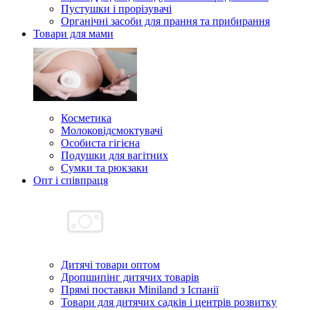
Пустушки і прорізувачі
Органічні засоби для прання та прибирання
Товари для мами
Косметика
Молоковідсмоктувачі
Особиста гігієна
Подушки для вагітних
Сумки та рюкзаки
Опт і співпраця
Дитячі товари оптом
Дропшипінг дитячих товарів
Прямі поставки Miniland з Іспанії
Товари для дитячих садків і центрів розвитку