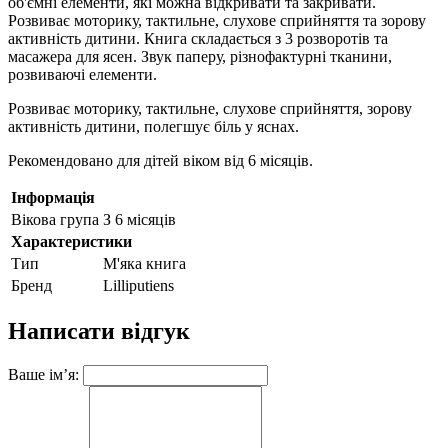
об'ємні елементи, які можна відкривати та закривати.
Розвиває моторику, тактильне, слухове сприйняття та зорову
активність дитини. Книга складається з 3 розворотів та
масажера для ясен. Звук паперу, різнофактурні тканини,
розвиваючі елементи.
Розвиває моторику, тактильне, слухове сприйняття, зорову
активність дитини, полегшує біль у яснах.
Рекомендовано для дітей віком від 6 місяців.
Інформація
Вікова група
З 6 місяців
Характеристики
Тип
М'яка книга
Бренд
Lilliputiens
Написати відгук
Ваше ім’я: