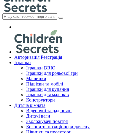
Авторизація
Реєстрація
Іграшки
Іграшки BRIO
Іграшки для рольової гри
Машинки
Підвіски та мобілі
Іграшки для купання
Іграшки для малюків
Конструктори
Дитяча кімната
Відеоняні та радіоняні
Дитячі ваги
Зволожувачі повітря
Кокони та позиціонери для сну
Нічники та проектори