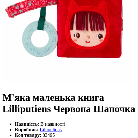
М'яка маленька книга
Lilliputiens Червона Шапочка
Наявність:
В наявності
Виробник:
Lilliputiens
Код товару:
83495