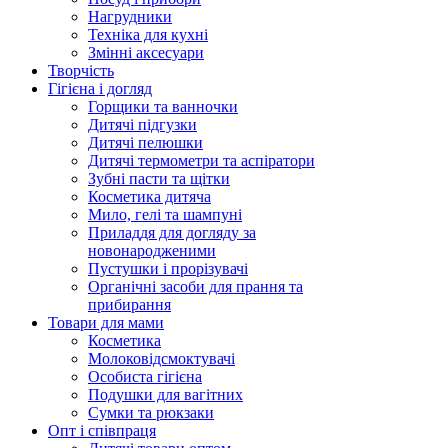
Нагрудники
Техніка для кухні
Змінні аксесуари
Творчість
Гігієна і догляд
Горщики та ванночки
Дитячі підгузки
Дитячі пелюшки
Дитячі термометри та аспіратори
Зубні пасти та щітки
Косметика дитяча
Мило, гелі та шампуні
Приладдя для догляду за
новонародженими
Пустушки і прорізувачі
Органічні засоби для прання та
прибирання
Товари для мами
Косметика
Молоковідсмоктувачі
Особиста гігієна
Подушки для вагітних
Сумки та рюкзаки
Опт і співпраця