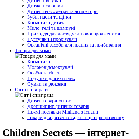
Дитячі підгузки
Дитячі пелюшки
Дитячі термометри та аспіратори
Зубні пасти та щітки
Косметика дитяча
Мило, гелі та шампуні
Приладдя для догляду за новонародженими
Пустушки і прорізувачі
Органічні засоби для прання та прибирання
Товари для мами
Косметика
Молоковідсмоктувачі
Особиста гігієна
Подушки для вагітних
Сумки та рюкзаки
Опт і співпраця
Дитячі товари оптом
Дропшипінг дитячих товарів
Прямі поставки Miniland з Іспанії
Товари для дитячих садків і центрів розвитку
Children Secrets — інтернет-