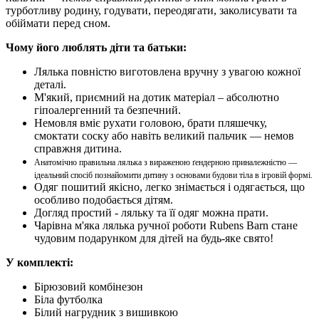
турботливу родину, годувати, переодягати, заколисувати та
обіймати перед сном.
Чому його люблять діти та батьки:
Лялька повністю виготовлена ​​вручну з увагою кожної
деталі.
М'який, приємний на дотик матеріал – абсолютно
гіпоалергенний та безпечний.
Немовля вміє рухати головою, брати пляшечку,
смоктати соску або навіть великий пальчик — немов
справжня дитина.
Анатомічно правильна лялька з вираженою ґендерною приналежністю —
ідеальний спосіб познайомити дитину з основами будови тіла в ігровій формі.
Одяг пошитий якісно, ​​легко знімається і одягається, що
особливо подобається дітям.
Догляд простий - ляльку та її одяг можна прати.
Чарівна м'яка лялька ручної роботи Rubens Barn стане
чудовим подарунком для дітей на будь-яке свято!
У комплекті:
Бірюзовий комбінезон
Біла футболка
Білий нагрудник з вишивкою