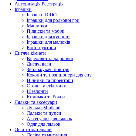
Авторизація
Реєстрація
Іграшки
Іграшки BRIO
Іграшки для рольової гри
Машинки
Підвіски та мобілі
Іграшки для купання
Іграшки для малюків
Конструктори
Дитяча кімната
Відеоняні та радіоняні
Дитячі ваги
Зволожувачі повітря
Кокони та позиціонери для сну
Нічники та проектори
Столи та стільчики
Шезлонги
Килимки та бокси
Ляльки та аксесуари
Ляльки Miniland
Ляльки та пупси
Аксесуари для ляльок
Одяг для ляльок
Освітні матеріали
Логіка та мислення