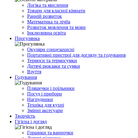
Логіка та мислення
Товари для класної кімнати
Ранній розвиток
Математика та лічба
Розвиток мовлення та мови
Інклюзивна освіта
Прогулянка
Окуляри сонцезахисні
Портативні пристрої для догляду та годування
Термоси та термосумки
Дитячі рюкзаки та сумки
Взуття
Годування
Пляшечки і поїльники
Посуд і прибори
Нагрудники
Техніка для кухні
Змінні аксесуари
Творчість
Гігієна і догляд
Горщики та ванночки