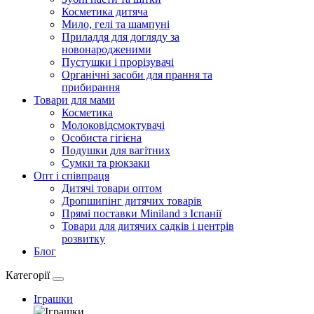
Косметика дитяча
Мило, гелі та шампуні
Приладдя для догляду за
новонародженими
Пустушки і прорізувачі
Органічні засоби для прання та
прибирання
Товари для мами
Косметика
Молоковідсмоктувачі
Особиста гігієна
Подушки для вагітних
Сумки та рюкзаки
Опт і співпраця
Дитячі товари оптом
Дропшипінг дитячих товарів
Прямі поставки Miniland з Іспанії
Товари для дитячих садків і центрів
розвитку
Блог
Категорії
Іграшки