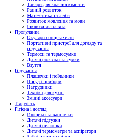
Товари для класної кімнати
Ранній розвиток
Математика та лічба
Розвиток мовлення та мови
Інклюзивна освіта
Прогулянка
Окуляри сонцезахисні
Портативні пристрої для догляду та
годування
Термоси та термосумки
Дитячі рюкзаки та сумки
Взуття
Годування
Пляшечки і поїльники
Посуд і прибори
Нагрудники
Техніка для кухні
Змінні аксесуари
Творчість
Гігієна і догляд
Горщики та ванночки
Дитячі підгузки
Дитячі пелюшки
Дитячі термометри та аспіратори
Зубні пасти та щітки