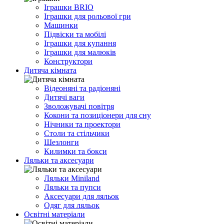
Іграшки BRIO
Іграшки для рольової гри
Машинки
Підвіски та мобілі
Іграшки для купання
Іграшки для малюків
Конструктори
Дитяча кімната
Відеоняні та радіоняні
Дитячі ваги
Зволожувачі повітря
Кокони та позиціонери для сну
Нічники та проектори
Столи та стільчики
Шезлонги
Килимки та бокси
Ляльки та аксесуари
Ляльки Miniland
Ляльки та пупси
Аксесуари для ляльок
Одяг для ляльок
Освітні матеріали