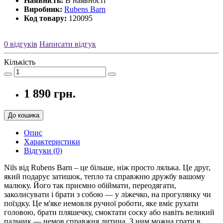
Наявність:
В наявності
Виробник:
Rubens Barn
Код товару:
120095
0 відгуків
Написати відгук
Кількість
1 890 грн.
До кошика
Опис
Характеристики
Відгуки (0)
Nils від Rubens Barn – це більше, ніж просто лялька. Це друг,
який подарує затишок, тепло та справжню дружбу вашому
малюку. Його так приємно обіймати, переодягати,
заколисувати і брати з собою — у ліжечко, на прогулянку чи
поїздку. Це м'яке немовля ручної роботи, яке вміє рухати
головою, брати пляшечку, смоктати соску або навіть великий
пальчик — немов справжня дитина. З ним можна грати в