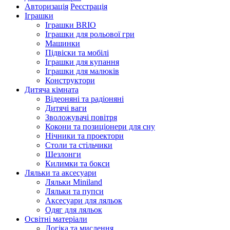
Авторизація
Реєстрація
Іграшки
Іграшки BRIO
Іграшки для рольової гри
Машинки
Підвіски та мобілі
Іграшки для купання
Іграшки для малюків
Конструктори
Дитяча кімната
Відеоняні та радіоняні
Дитячі ваги
Зволожувачі повітря
Кокони та позиціонери для сну
Нічники та проектори
Столи та стільчики
Шезлонги
Килимки та бокси
Ляльки та аксесуари
Ляльки Miniland
Ляльки та пупси
Аксесуари для ляльок
Одяг для ляльок
Освітні матеріали
Логіка та мислення