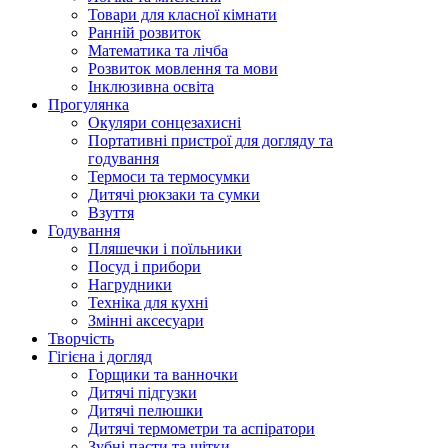
Товари для класної кімнати
Ранній розвиток
Математика та лічба
Розвиток мовлення та мови
Інклюзивна освіта
Прогулянка
Окуляри сонцезахисні
Портативні пристрої для догляду та
годування
Термоси та термосумки
Дитячі рюкзаки та сумки
Взуття
Годування
Пляшечки і поїльники
Посуд і прибори
Нагрудники
Техніка для кухні
Змінні аксесуари
Творчість
Гігієна і догляд
Горщики та ванночки
Дитячі підгузки
Дитячі пелюшки
Дитячі термометри та аспіратори
Зубні пасти та щітки