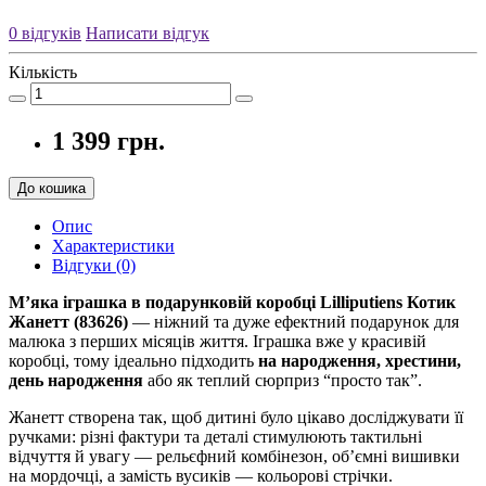
0 відгуків
Написати відгук
Кількість
1 399 грн.
До кошика
Опис
Характеристики
Відгуки (0)
М’яка іграшка в подарунковій коробці Lilliputiens Котик
Жанетт (83626)
— ніжний та дуже ефектний подарунок для
малюка з перших місяців життя. Іграшка вже у красивій
коробці, тому ідеально підходить
на народження, хрестини,
день народження
або як теплий сюрприз “просто так”.
Жанетт створена так, щоб дитині було цікаво досліджувати її
ручками: різні фактури та деталі стимулюють тактильні
відчуття й увагу — рельєфний комбінезон, об’ємні вишивки
на мордочці, а замість вусиків — кольорові стрічки.