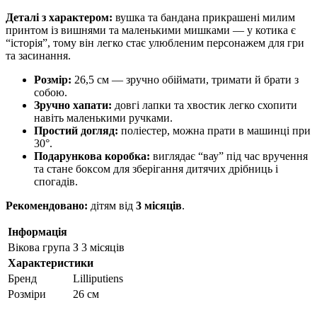
Деталі з характером:
вушка та бандана прикрашені милим
принтом із вишнями та маленькими мишками — у котика є
“історія”, тому він легко стає улюбленим персонажем для гри
та засинання.
Розмір:
26,5 см — зручно обіймати, тримати й брати з
собою.
Зручно хапати:
довгі лапки та хвостик легко схопити
навіть маленькими ручками.
Простий догляд:
поліестер, можна прати в машинці при
30°.
Подарункова коробка:
виглядає “вау” під час вручення
та стане боксом для зберігання дитячих дрібниць і
спогадів.
Рекомендовано:
дітям від
3 місяців
.
Інформація
Вікова група
З 3 місяців
Характеристики
Бренд
Lilliputiens
Розміри
26 см