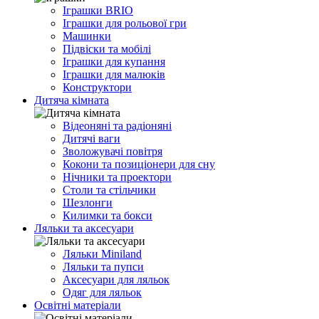
Іграшки BRIO
Іграшки для рольової гри
Машинки
Підвіски та мобілі
Іграшки для купання
Іграшки для малюків
Конструктори
Дитяча кімната
Відеоняні та радіоняні
Дитячі ваги
Зволожувачі повітря
Кокони та позиціонери для сну
Нічники та проектори
Столи та стільчики
Шезлонги
Килимки та бокси
Ляльки та аксесуари
Ляльки Miniland
Ляльки та пупси
Аксесуари для ляльок
Одяг для ляльок
Освітні матеріали