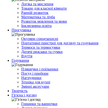
Логіка та мислення
Товари для класної кімнати
Ранній розвиток
Математика та лічба
Розвиток мовлення та мови
Інклюзивна освіта
Прогулянка
Окуляри сонцезахисні
Портативні пристрої для догляду та годування
Термоси та термосумки
Дитячі рюкзаки та сумки
Взуття
Годування
Пляшечки і поїльники
Посуд і прибори
Нагрудники
Техніка для кухні
Змінні аксесуари
Творчість
Гігієна і догляд
Горщики та ванночки