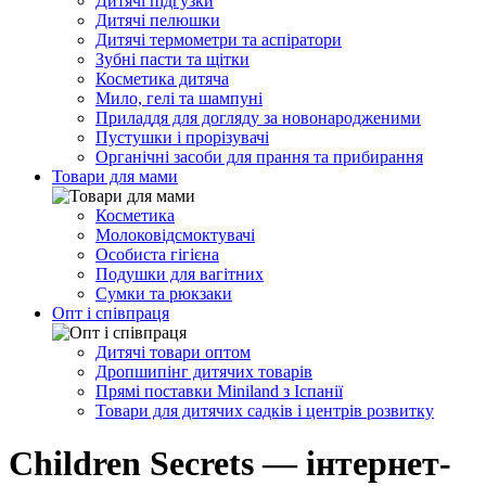
Дитячі підгузки
Дитячі пелюшки
Дитячі термометри та аспіратори
Зубні пасти та щітки
Косметика дитяча
Мило, гелі та шампуні
Приладдя для догляду за новонародженими
Пустушки і прорізувачі
Органічні засоби для прання та прибирання
Товари для мами
Косметика
Молоковідсмоктувачі
Особиста гігієна
Подушки для вагітних
Сумки та рюкзаки
Опт і співпраця
Дитячі товари оптом
Дропшипінг дитячих товарів
Прямі поставки Miniland з Іспанії
Товари для дитячих садків і центрів розвитку
Children Secrets — інтернет-