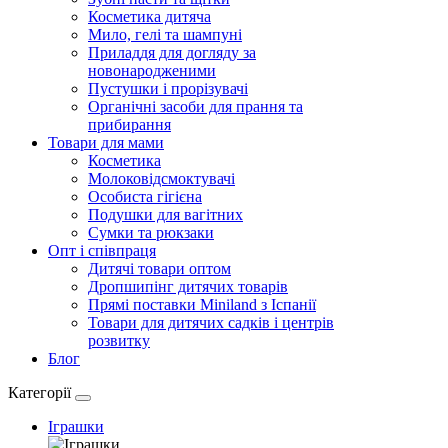
Косметика дитяча
Мило, гелі та шампуні
Приладдя для догляду за
новонародженими
Пустушки і прорізувачі
Органічні засоби для прання та
прибирання
Товари для мами
Косметика
Молоковідсмоктувачі
Особиста гігієна
Подушки для вагітних
Сумки та рюкзаки
Опт і співпраця
Дитячі товари оптом
Дропшипінг дитячих товарів
Прямі поставки Miniland з Іспанії
Товари для дитячих садків і центрів
розвитку
Блог
Категорії
Іграшки